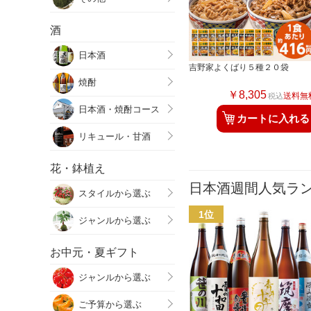
酒
日本酒
吉野家よくばり５種２０袋
焼酎
￥8,305
送料無
税込
日本酒・焼酎コース
カートに入れる
リキュール・甘酒
花・鉢植え
日本酒週間人気ラ
スタイルから選ぶ
ジャンルから選ぶ
お中元・夏ギフト
ジャンルから選ぶ
ご予算から選ぶ