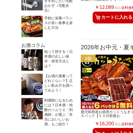
すすめしたい宅配
おかず（宅配弁
￥12,089
送料無
税込
当）
カートに入れる
手軽に栄養バラン
スの良い食事を楽
しむ方法
お酒コラム
2026年お中元・
知って得する！日
本酒の正しい保
存・保管方法と
は？
【お酒の適量って
どれぐらい？】正
しい飲み方を調べ
てみよう！
利酒師になるため
には？日本酒・焼
酎のソムリエ「利
鹿児島県産お徳用カットうなぎ
酒師」が選ぶ「本
５パック【１０日前後お…
当においしいお
￥16,200
送料無
酒」もご紹介！
税込