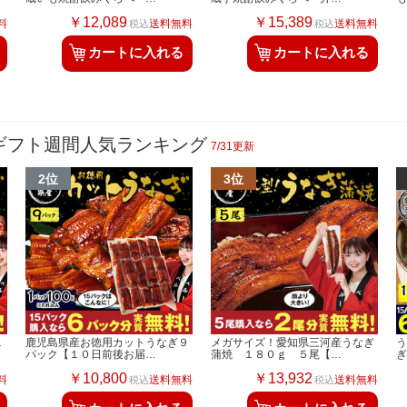
￥12,089
￥15,389
料
送料無料
送料無料
税込
税込
カートに入れる
カートに入れる
夏ギフト週間人気ランキング
7/31更新
１
鹿児島県産お徳用カットうなぎ９
メガサイズ！愛知県三河産うなぎ
パック【１０日前後お届…
蒲焼 １８０ｇ ５尾【…
￥10,800
￥13,932
料
送料無料
送料無料
税込
税込