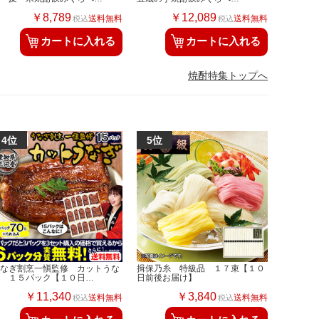
￥8,789
￥12,089
送料無料
送料無料
税込
税込
カートに入れる
カートに入れる
焼酎特集トップへ
うなぎ割烹一愼監修 カットうな
揖保乃糸 特級品 １７束【１０
ぎ １５パック【１０日…
日前後お届け】
￥11,340
￥3,840
送料無料
送料無料
税込
税込