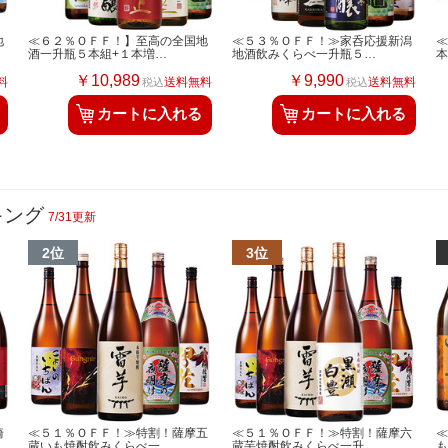
地
≪６２％ＯＦＦ！】至高の全国地
≪５３％ＯＦＦ！≫家呑応援新潟
酒一升瓶５本組+１本増…
地酒飲みくらべ一升瓶５…
￥10,989
￥9,990
料
送料無料
送料無料
税込
税込
カートに入れる
カートに入れる
キング
7/31更新
崎
≪５１％ＯＦＦ！≫特割！薩摩五
≪５１％ＯＦＦ！≫特割！薩摩六
蔵いも焼酎飲みくらべ一…
蔵芋焼酎飲みくらべ一升…