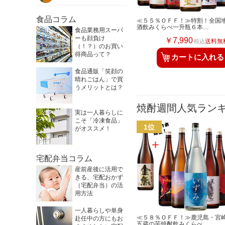
食品コラム
≪５５％ＯＦＦ！≫特割！全国
酒飲みくらべ一升瓶６本…
食品業務用スーパ
ーも顔負け
￥7,990
送料無
税込
（！？）のお買い
得商品って？
カートに入れる
食品通販「笑顔の
晴れごはん」で買
うメリットとは？
焼酎週間人気ラン
実は一人暮らしに
こそ「冷凍食品」
がオススメ！
宅配弁当コラム
産前産後に活用で
きる、宅配おかず
（宅配弁当）の活
用方法
一人暮らしや単身
≪５８％ＯＦＦ！≫鹿児島・宮
赴任中の方にもお
五蔵の芋焼酎飲みくらべ…