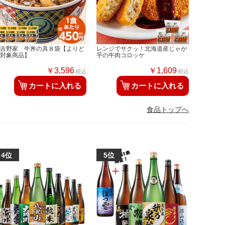
◆吉野家 牛丼の具８袋【よりど
レンジでサクッ！北海道産じゃが
り対象商品】
芋の牛肉コロッケ
￥3,596
￥1,609
税込
税込
カートに入れる
カートに入れる
食品トップへ