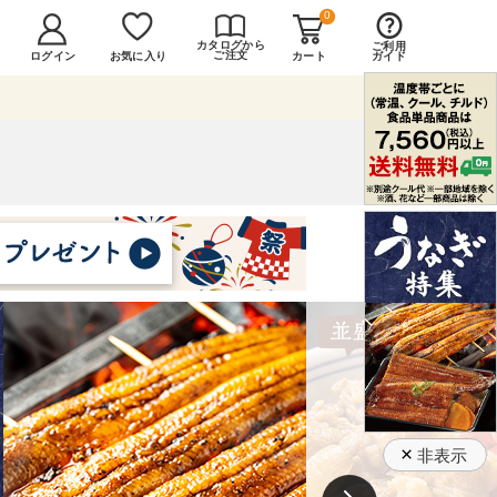
0
カタログから
ご利用
ご注文
ログイン
カート
お気に入り
ガイド
×
非表示