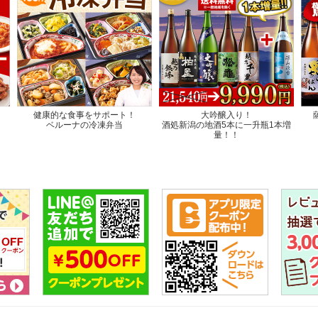
健康的な食事をサポート！
大吟醸入り！
ベルーナの冷凍弁当
酒処新潟の地酒5本に一升瓶1本増
量！！