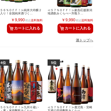
≪５６％ＯＦＦ！≫純米大吟醸２
≪５７％ＯＦＦ！≫家呑応援新潟
本入り！全国純米酒づく…
地酒飲みくらべ一升瓶５…
￥9,990
￥9,990
送料無料
送料無料
税込
税込
カートに入れる
カートに入れる
酒トップへ
≪５０％ＯＦＦ！≫九州６蔵い
≪５７％ＯＦＦ！≫鹿児島・宮崎
も・麦・米焼酎飲みくらべ…
五蔵の芋焼酎飲みくらべ…