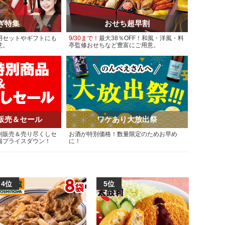
ぎ特集
おせち超早割
用セットやギフトにも
9/30まで！
最大38％OFF！和風・洋風・料
意。
亭監修おせちなど豊富にご用意。
販売＆セール
ワケあり大放出祭
別販売＆売り尽くしセ
お酒が特別価格！数量限定のためお早め
幅プライスダウン！
に！