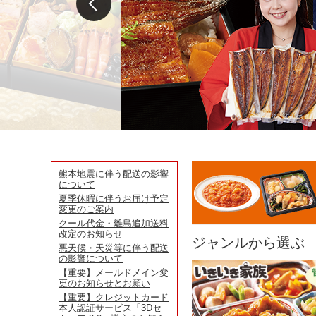
熊本地震に伴う配送の影響
について
夏季休暇に伴うお届け予定
変更のご案内
クール代金・離島追加送料
改定のお知らせ
ジャンルから選ぶ
悪天候・天災等に伴う配送
の影響について
【重要】メールドメイン変
更のお知らせとお願い
【重要】クレジットカード
本人認証サービス「3Dセ