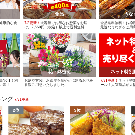
食品
うな
健康的な食
7/8更新！
大容量でお得なお惣菜をお届
全品送料無料！お徳
け。7,560円（税込）以上で送料無料
最適なうなぎをご用
花・鉢植え
ネット特別
No.1！利
お庭や玄関、お部屋を華やかに彩るお花を
7/31更新！
ネット特
い酒！
多数ご用意いたしました。
ール！人気商品が大
キング
7/31更新