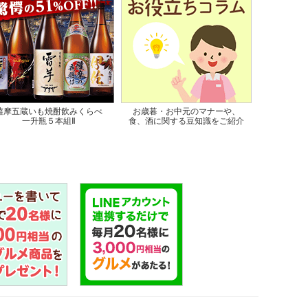
薩摩五蔵いも焼酎飲みくらべ
お歳暮・お中元のマナーや、
一升瓶５本組Ⅱ
食、酒に関する豆知識をご紹介