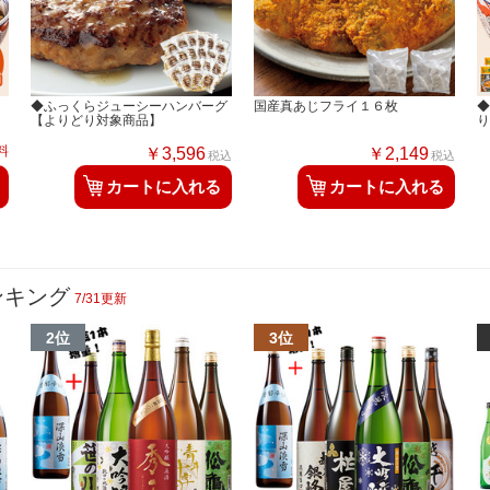
◆ふっくらジューシーハンバーグ
国産真あじフライ１６枚
【よりどり対象商品】
料
￥3,596
￥2,149
税込
税込
カートに入れる
カートに入れる
ンキング
7/31更新