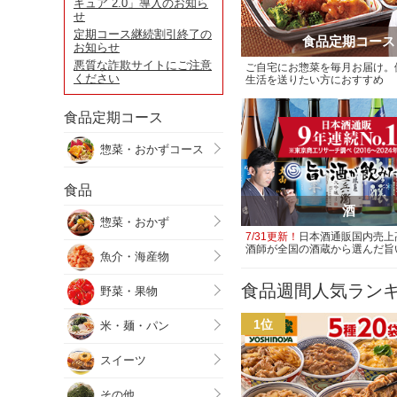
キュア 2.0」導入のお知ら
せ
定期コース継続割引終了の
食品定期コース
お知らせ
悪質な詐欺サイトにご注意
ご自宅にお惣菜を毎月お届け。
ください
生活を送りたい方におすすめ
食品定期コース
惣菜・おかずコース
食品
酒
惣菜・おかず
7/31更新！
日本酒通販国内売上高
酒師が全国の酒蔵から選んだ旨
魚介・海産物
食品週間人気ラン
野菜・果物
米・麺・パン
スイーツ
その他