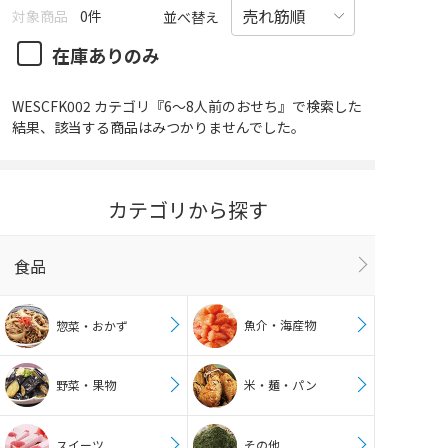
対象商品
0件
並べ替え
在庫ありのみ
WESCFK002 カテゴリ『6～8人前のおせち』で検索した
結果、該当する商品はみつかりませんでした。
カテゴリから探す
食品
魚介・海産物
惣菜・おかず
野菜・果物
米・麺・パン
スイーツ
その他