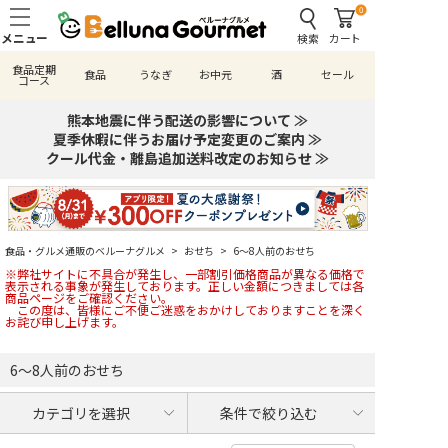
0
検索
カート
食品定期
食品
うなぎ
お中元
酒
セール
コース
熊本地震に伴う配送の影響について ≫
夏季休暇に伴うお届け予定変更のご案内 ≫
クール代金・離島追加送料改定のお知らせ ≫
食品・グルメ通販のベルーナグルメ
>
おせち
>
6～8人前のおせち
※弊社サイトに不具合が発生し、一部割引価格商品が異なる価格で
表示される事象が発生しております。正しい金額につきましては各
商品ページをご確認ください。
この度は、皆様にご不便ご迷惑をおかけしておりますことを深く
お詫び申し上げます。
6～8人前のおせち
カテゴリを選択
条件で絞り込む