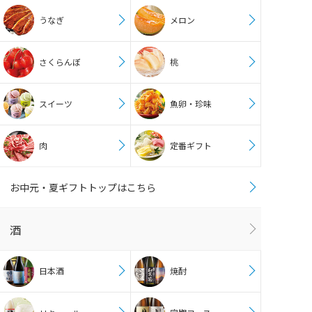
うなぎ
メロン
さくらんぼ
桃
スイーツ
魚卵・珍味
肉
定番ギフト
お中元・夏ギフトトップはこちら
酒
日本酒
焼酎