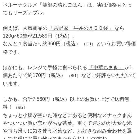
ベルーナグルメ「笑顔の晴れごはん」は、実は価格もとっ
てもリーズナブル。
例えば、人気商品の
「吉野家 牛丼の具６０袋」
なら
120g×60袋が21,589円（税込）。
なんと１食当たり約360円（税込）
というお買い得価
（※1）
格です。
ほかにも、レンジで手軽に食べられる
「中華ちまき」
が1
個あたりで約170円（税込）
などご好評をいただいて
（※1）
います。
しかも、合計7,560円（税込）以上のお買い上げで送料無
料！
（※2）
ちょっと小腹が空いた時などにあると便利なスナックまん
やついつい買い忘れがちな茶葉、重くて運ぶのが大変な米
や持ち帰りに気を使う氷菓など、お好きな組み合わせを選
んでお得にお買い物ができたらうれしいですね。