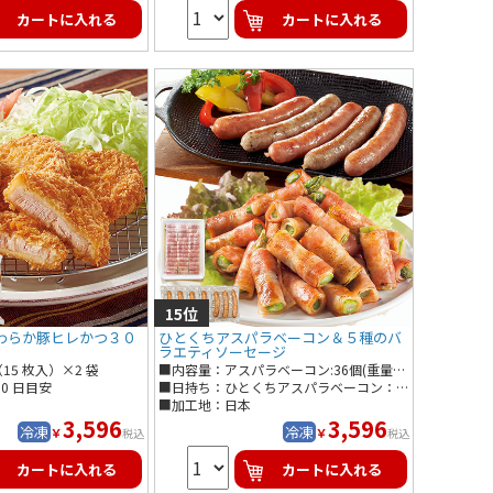
カートに入れる
カートに入れる
わらか豚ヒレかつ３０
ひとくちアスパラベーコン＆５種のバ
ラエティソーセージ
15 枚入）×2 袋
■内容量：アスパラベーコン:36個(重量目安: 1個当たり8g)､5種のソーセージ:130g(5本入)×5袋
0 日目安
■日持ち：ひとくちアスパラベーコン：冷凍60日目安、５種のバラエティソーセージ：冷凍90日目安
■加工地：日本
3,596
3,596
冷凍
冷凍
￥
￥
税込
税込
カートに入れる
カートに入れる