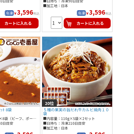
20日目安
■日持ち：冷凍90日目安
■加工地：日本
3,596
3,596
冷凍
冷凍
￥
￥
税込
税込
カートに入れる
カートに入れる
ｯﾄ 8袋
５種の果実の旨だれ牛カルビ焼肉１０
袋
■内容量：220ｇ×8袋（ビーフ、ポーク×各4袋）
■内容量：110g×5袋×2セット
20日目安
■日持ち：冷凍210日目安
■加工地：日本