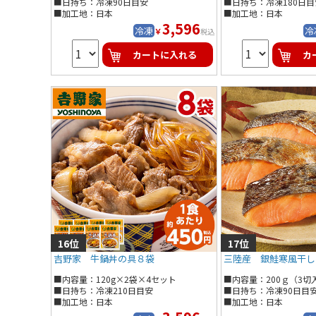
■日持ち：冷凍90日目安
■日持ち：冷凍180日目
■加工地：日本
■加工地：日本
3,596
冷凍
冷
￥
税込
カートに入れる
カ
吉野家 牛鍋丼の具８袋
三陸産 銀鮭寒風干し
■内容量：120g×2袋×4セット
■内容量：200ｇ（3切
■日持ち：冷凍210日目安
■日持ち：冷凍90日目
■加工地：日本
■加工地：日本