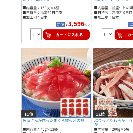
■内容量：150ｇ×4袋
■内容量：並盛牛丼の
牛焼肉丼の具１２０ｇ
■日持ち：冷凍60日目安
■日持ち：冷凍210日目
牛鍋丼の具１２０ｇ×
■加工地：日本
■加工地：日本
3,596
冷凍
冷
￥
税込
カートに入れる
カ
魚屋さんが作ったまぐろ鉄火丼の具
ぷりっとやわらか！う
か
■内容量：40g×12袋
■内容量：200g×5袋