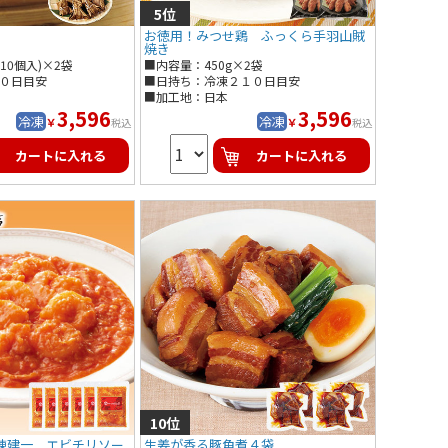
お徳用！みつせ鶏 ふっくら手羽山賊
焼き
10個入)×2袋
■内容量：450g×2袋
０日目安
■日持ち：冷凍２１０日目安
■加工地：日本
3,596
3,596
冷凍
冷凍
￥
￥
税込
税込
カートに入れる
カートに入れる
陳建一 エビチリソー
生姜が香る豚角煮４袋