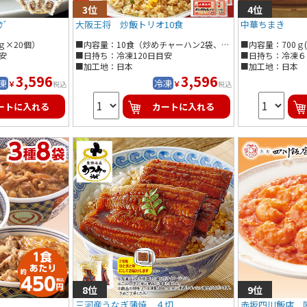
ｸﾞ
大阪王将 炒飯トリオ10食
中華ちまき
ｇ×20個）
■内容量：10食（炒めチャーハン2袋、エビ塩チャーハン4袋、ガーリックチャーハン4袋）
■内容量：700ｇ(
安
■日持ち：冷凍120日目安
■日持ち：冷凍６
■加工地：日本
■加工地：日本
3,596
3,596
凍
冷凍
￥
￥
税込
税込
ートに入れる
カートに入れる
三河産うなぎ蒲焼 ４切
赤坂四川飯店 