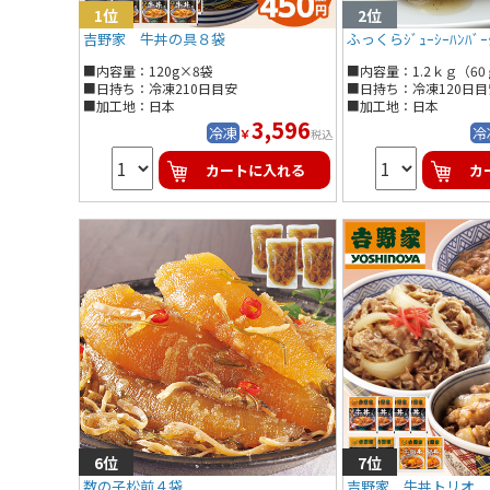
吉野家 牛丼の具８袋
ふっくらｼﾞｭｰｼｰﾊﾝﾊﾞｰ
■内容量：120g×8袋
■内容量：1.2ｋｇ（60
■日持ち：冷凍210日目安
■日持ち：冷凍120日目
■加工地：日本
■加工地：日本
3,596
冷凍
冷
￥
税込
カートに入れる
カ
数の子松前４袋
吉野家 牛丼トリオ