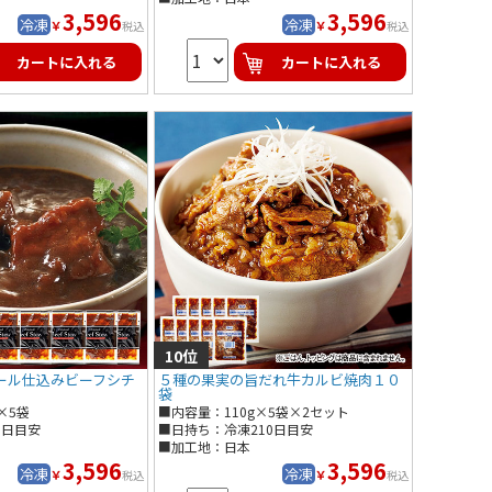
3,596
3,596
冷凍
冷凍
￥
￥
税込
税込
カートに入れる
カートに入れる
ール仕込みビーフシチ
５種の果実の旨だれ牛カルビ焼肉１０
袋
×5袋
■内容量：110g×5袋×2セット
0日目安
■日持ち：冷凍210日目安
■加工地：日本
3,596
3,596
冷凍
冷凍
￥
￥
税込
税込