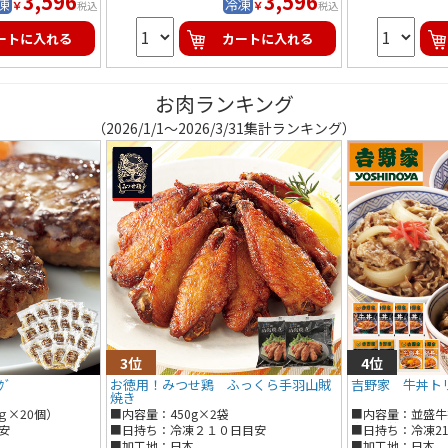
3,596
3,596
凍
冷凍
￥
￥
税込
税込
ートに入れる
カートに入れる
お肉ランキング
（2026/1/1～2026/3/31集計ランキング）
ｸﾞ
お徳用！みつせ鶏 ふっくら手羽山賊
吉野家 牛丼ト
焼き
ｇ×20個）
■内容量：450g×2袋
■内容量：並盛牛
牛焼肉丼の具１２
安
■日持ち：冷凍２１０日目安
■日持ち：冷凍2
牛鍋丼の具１２０
■加工地：日本
■加工地：日本