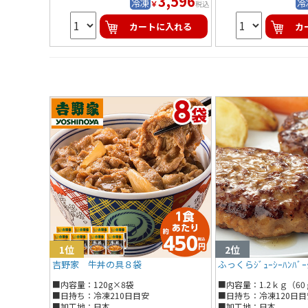
3,596
冷凍
冷
￥
税込
カートに入れる
カ
吉野家 牛丼の具８袋
ふっくらｼﾞｭｰｼｰﾊﾝﾊﾞｰ
■内容量：120g×8袋
■内容量：1.2ｋｇ（60
■日持ち：冷凍210日目安
■日持ち：冷凍120日目
■加工地：日本
■加工地：日本