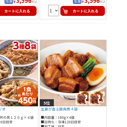
3,596
3,596
冷凍
冷凍
￥
￥
税込
税込
カートに入れる
カートに入れる
リオ
生姜が香る豚角煮４袋
丼の具１２０ｇ×４袋
■内容量：180g×4袋
０ｇ×２袋
10日目安
■日持ち：冷凍120日目安
ｇ×２袋
■加工地：日本