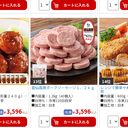
ートに入れる
カートに入れる
雲仙高原ポークソーセージ１．２ｋｇ
レンジで簡単や
枚
■内容量：３００ｇ（固形量２４０ｇ）×６袋
■内容量：1.2kg（40個入）
■内容量：600g（
目安
■日持ち：冷凍120日目安
■日持ち：冷凍21
■加工地：日本
■加工地：日本
3,596
3,596
凍
冷凍
￥
￥
税込
税込
ートに入れる
カートに入れる