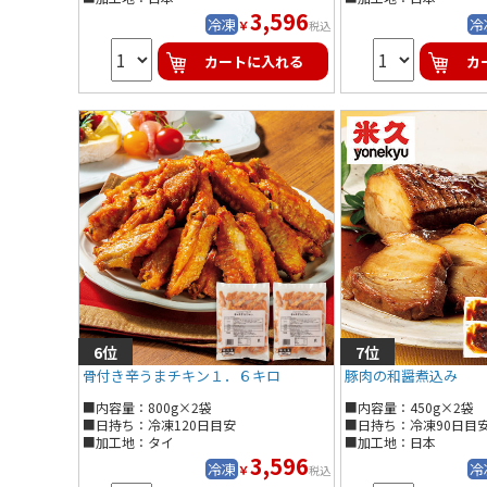
3,596
冷凍
冷
￥
税込
カートに入れる
カ
骨付き辛うまチキン１．６キロ
豚肉の和醤煮込み
■内容量：800g×2袋
■内容量：450g×2袋
■日持ち：冷凍120日目安
■日持ち：冷凍90日目
■加工地：タイ
■加工地：日本
3,596
冷凍
冷
￥
税込