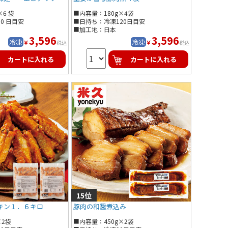
×6 袋
■内容量：180g×4袋
0 日目安
■日持ち：冷凍120日目安
■加工地：日本
3,596
3,596
冷凍
冷凍
￥
￥
税込
税込
カートに入れる
カートに入れる
キン１．６キロ
豚肉の和醤煮込み
×2袋
■内容量：450g×2袋