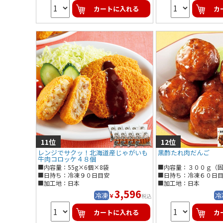
カートに入れる
カ
レンジでサクッ！北海道産じゃがいも
黒酢たれ肉だんご
牛肉コロッケ４８個
■内容量：55g×6個×8袋
■日持ち：冷凍９０日目安
■日持ち：冷凍６０日
■加工地：日本
■加工地：日本
3,596
冷凍
冷
￥
税込
カートに入れる
カ