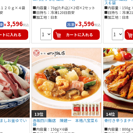
ス６袋
具１２０ｇ×４袋
■内容量：70g(たれ込)×2切×2セット
■内容量：150g 
×２袋
安
■日持ち：冷凍120日目安
■日持ち：冷凍21
２袋
■加工地：日本
■加工地：日本
3,596
3,596
凍
冷凍
￥
￥
税込
税込
ートに入れる
カートに入れる
ましお釜ゆでい
赤坂四川飯店 陳建一 本格八宝菜６
骨付き辛うまチ
袋
■内容量：150g×6袋
■内容量：800g