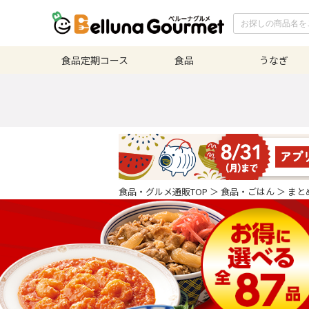
食品定期
コース
食品
うなぎ
食品・グルメ通販TOP
＞
食品・ごはん
＞
まと