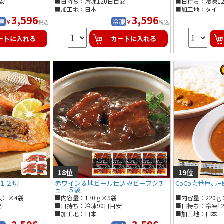
安
■日持ち：冷凍120日目安
■日持ち：冷凍1
■加工地：日本
■加工地：タイ
3,596
3,596
凍
冷凍
￥
￥
税込
税込
ートに入れる
カートに入れる
１２切
赤ワイン＆地ビール仕込みビーフシチ
CoCo壱番屋ｶﾚｰｾ
ュー５袋
入）×4袋
■内容量：170ｇ×5袋
安
■日持ち：冷凍90日目安
■日持ち：冷凍1
■加工地：日本
■加工地：日本