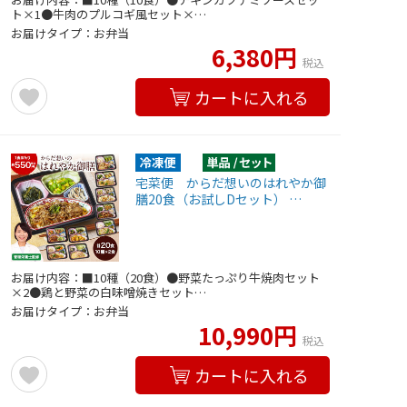
ト×1●牛肉のプルコギ風セット×…
お届けタイプ：お弁当
6,380円
税込
カートに入れる
宅菜便 からだ想いのはれやか御
膳20食（お試しDセット） …
お届け内容：■10種（20食）●野菜たっぷり牛焼肉セット
×2●鶏と野菜の白味噌焼きセット…
お届けタイプ：お弁当
10,990円
税込
カートに入れる