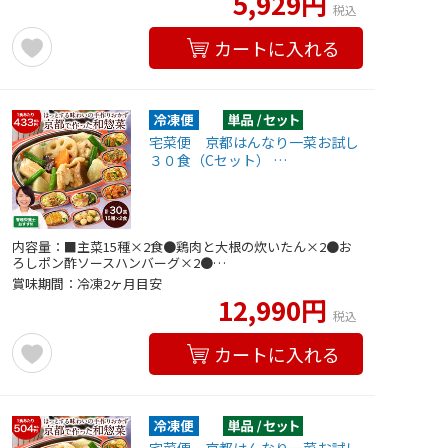
5,929円
税込
カートに入れる
宅菜便 京都はんなり一菜お試し
３０食（Cセット） …
内容量：■主菜15種×2食●鶏肉と大根の炊いたん×2●お
ろしポン酢ソースハンバーグ×2●…
賞味期間：冷凍2ヶ月目安
12,990円
税込
カートに入れる