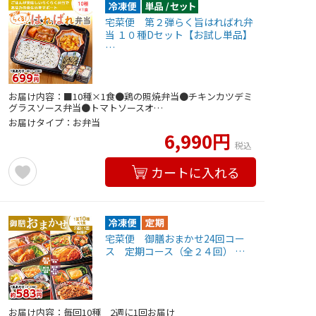
宅菜便 第２弾らく旨はればれ弁
当 １０種Dセット【お試し単品】
…
お届け内容：■10種×1食●鶏の照焼弁当●チキンカツデミ
グラスソース弁当●トマトソースオ…
お届けタイプ：お弁当
6,990円
税込
カートに入れる
宅菜便 御膳おまかせ24回コー
ス 定期コース（全２４回） …
お届け内容：毎回10種 2週に1回お届け