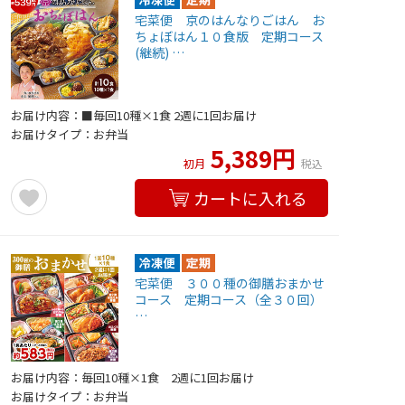
宅菜便 京のはんなりごはん お
ちょぼはん１０食版 定期コース
(継続) …
お届け内容：■毎回10種×1食 2週に1回お届け
お届けタイプ：お弁当
5,389円
初月
税込
カートに入れる
宅菜便 ３００種の御膳おまかせ
コース 定期コース（全３０回）
…
お届け内容：毎回10種×1食 2週に1回お届け
お届けタイプ：お弁当