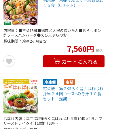
宅菜便 京都はんなり一菜お試し
１５食（Cセット） …
内容量：■主菜15種●鶏肉と大根の炊いたん●おろしポン
酢ソースハンバーグ●えび天ぷらのお…
賞味期間：冷凍2ヶ月目安
7,560円
税込
カートに入れる
宅菜便 第２弾らく旨！はればれ
弁当２４回コース+みそ汁１０食
セット 定期…
お届け内容：毎回 第2弾らく旨はればれ弁当10種×1食、フ
リースドライみそ汁10食（2週…