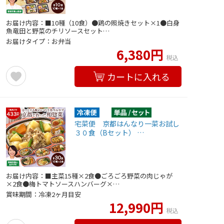
お届け内容：■10種（10食）●鶏の照焼きセット×1●白身
魚竜田と野菜のチリソースセット…
お届けタイプ：お弁当
6,380円
税込
カートに入れる
宅菜便 京都はんなり一菜お試し
３０食（Bセット） …
お届け内容：■主菜15種×2食●ごろごろ野菜の肉じゃが
×2食●梅トマトソースハンバーグ×…
賞味期間：冷凍2ヶ月目安
12,990円
税込