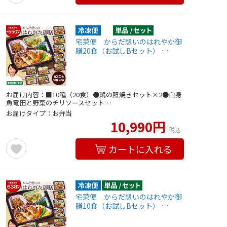
宅菜便 からだ想いのはれやか御
膳20食（お試しBセット） …
お届け内容：■10種（20食）●鶏の照焼きセット×2●白身
魚竜田と野菜のチリソースセット…
お届けタイプ：お弁当
10,990円
税込
カートに入れる
宅菜便 からだ想いのはれやか御
膳10食（お試しBセット） …