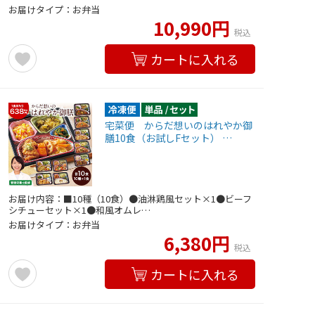
お届けタイプ：お弁当
10,990円
税込
カートに入れる
宅菜便 からだ想いのはれやか御
膳10食（お試しFセット） …
お届け内容：■10種（10食）●油淋鶏風セット×1●ビーフ
シチューセット×1●和風オムレ…
お届けタイプ：お弁当
6,380円
税込
カートに入れる