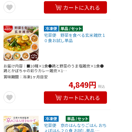
カートに入れる
宅菜便 野菜を食べる玄米雑炊１
０食お試し単品
お届け内容：■10種×1食●鶏と野菜のうま塩雑炊×1食●
鶏とかぼちゃの彩りカレー雑炊×1…
賞味期間：冷凍1ヶ月目安
4,849円
税込
カートに入れる
宅菜便 京のはんなりごはん おち
ょぼはん２０食 お試し単品 …