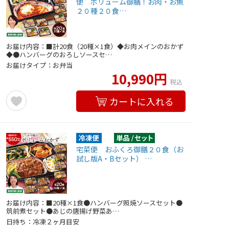
便 ボリューム御膳！お肉・お魚
２０種２０食…
お届け内容：■計20食（20種×1食）◆お肉メインのおかず
◆●ハンバーグのおろしソースセ…
お届けタイプ：お弁当
10,990円
税込
カートに入れる
宅菜便 おふくろ御膳２０食（お
試し版A・Bセット） …
お届け内容：■20種×1食●ハンバーグ照焼ソースセット●
筑前煮セット●あじの唐揚げ野菜あ…
日持ち：冷凍２ヶ月目安