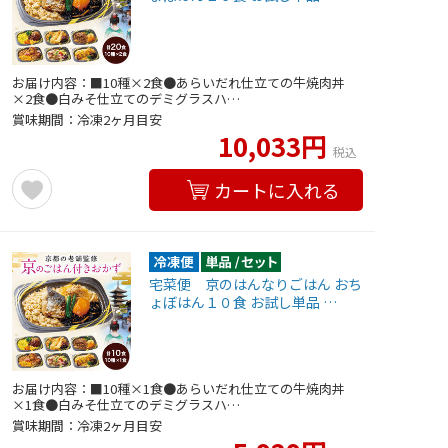
お届け内容：■10種×2食●あらいだれ仕立ての牛焼肉丼
×2食●白みそ仕立てのデミグラスハ…
賞味期間：冷凍2ヶ月目安
10,033円
税込
カートに入れる
宅菜便 京のはんなりごはん おち
ょぼはん１０食 お試し単品 …
お届け内容：■10種×1食●あらいだれ仕立ての牛焼肉丼
×1食●白みそ仕立てのデミグラスハ…
賞味期間：冷凍2ヶ月目安