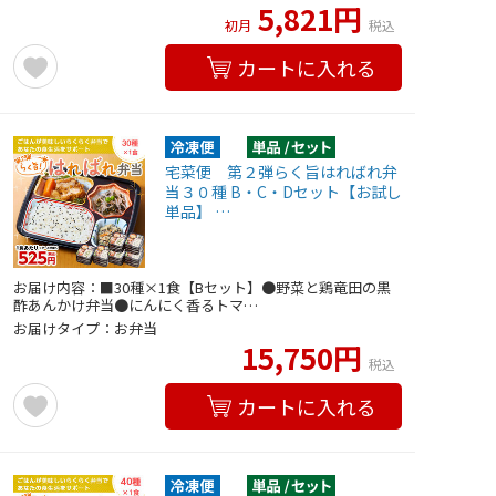
5,821円
初月
税込
カートに入れる
宅菜便 第２弾らく旨はればれ弁
当３０種 B・C・Dセット【お試し
単品】 …
お届け内容：■30種×1食【Bセット】●野菜と鶏竜田の黒
酢あんかけ弁当●にんにく香るトマ…
お届けタイプ：お弁当
15,750円
税込
カートに入れる