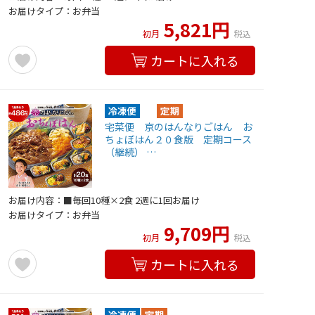
お届けタイプ：お弁当
5,821円
初月
税込
カートに入れる
宅菜便 京のはんなりごはん お
ちょぼはん２０食版 定期コース
（継続） …
お届け内容：■毎回10種×2食 2週に1回お届け
お届けタイプ：お弁当
9,709円
初月
税込
カートに入れる