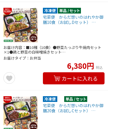
宅菜便 からだ想いのはれやか御
膳10食（お試しDセット） …
お届け内容：■10種（10食）●野菜たっぷり牛焼肉セット
×1●鶏と野菜の白味噌焼きセット…
お届けタイプ：お弁当
6,380円
税込
カートに入れる
宅菜便 からだ想いのはれやか御
膳20食（お試しCセット） …