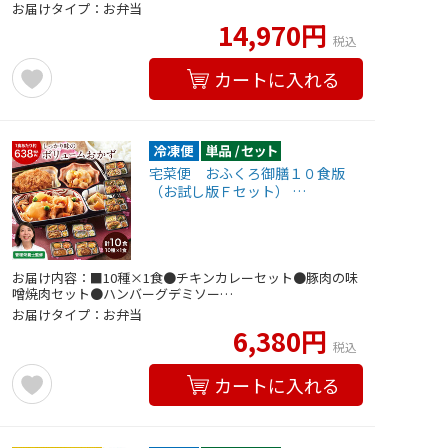
お届けタイプ：お弁当
14,970円
税込
カートに入れる
宅菜便 おふくろ御膳１０食版
（お試し版Ｆセット） …
お届け内容：■10種×1食●チキンカレーセット●豚肉の味
噌焼肉セット●ハンバーグデミソー…
お届けタイプ：お弁当
6,380円
税込
カートに入れる