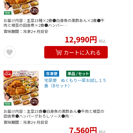
お届け内容：主菜15種×2食●白身魚の黒酢あん×2食●牛
肉と根菜の田舎煮×2食●ハンバー…
賞味期間：冷凍2ヶ月目安
12,990円
税込
カートに入れる
宅菜便 ぬくもり一菜お試し１５
食（Bセット）
お届け内容：主菜15食●白身魚の黒酢あん●牛肉と根菜の
田舎煮●ハンバーグおろしソース●肉…
賞味期間：冷凍2ヶ月目安
7,560円
税込