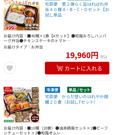
宅菜便 第２弾らく旨はればれ弁
当４０種 A・B・C・Ｄセット【お
試し単品…
お届け内容：■40種×1食【Aセット】●和風おろしハンバ
ーグ弁当●チキンステーキのトマト…
お届けタイプ：お弁当
19,960円
税込
カートに入れる
宅菜便 からだ想いのはれやか御
膳２０食（お試しFセット） …
お届け内容：■10種（20食）●油淋鶏風セット×2●ビーフ
シチューセット×2●和風オムレ…