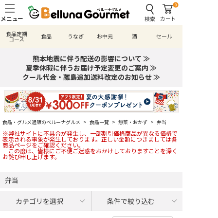
0
検索
カート
食品定期
食品
うなぎ
お中元
酒
セール
コース
熊本地震に伴う配送の影響について ≫
夏季休暇に伴うお届け予定変更のご案内 ≫
クール代金・離島追加送料改定のお知らせ ≫
食品・グルメ通販のベルーナグルメ
>
食品一覧
>
惣菜・おかず
>
弁当
※弊社サイトに不具合が発生し、一部割引価格商品が異なる価格で
表示される事象が発生しております。正しい金額につきましては各
商品ページをご確認ください。
この度は、皆様にご不便ご迷惑をおかけしておりますことを深く
お詫び申し上げます。
弁当
カテゴリを選択
条件で絞り込む