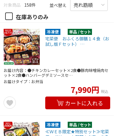
対象商品
158件
並べ替え
在庫ありのみ
宅菜便 おふくろ御膳１４食（お
試し版Ｆセット） …
お届け内容：●チキンカレーセット×2食●豚肉味噌焼肉セ
ット×2食●ハンバーグデミソースセ…
お届けタイプ：お弁当
7,990円
税込
カートに入れる
≪ＷＥＢ限定★特別セット≫宅菜