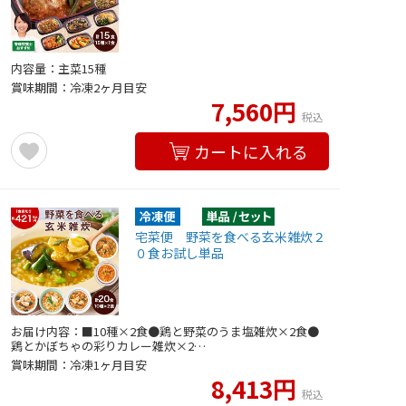
内容量：主菜15種
賞味期間：冷凍2ヶ月目安
7,560円
税込
カートに入れる
宅菜便 野菜を食べる玄米雑炊２
０食お試し単品
お届け内容：■10種×2食●鶏と野菜のうま塩雑炊×2食●
鶏とかぼちゃの彩りカレー雑炊×2…
賞味期間：冷凍1ヶ月目安
8,413円
税込