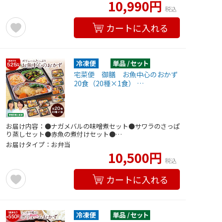
10,990円
税込
カートに入れる
宅菜便 御膳 お魚中心のおかず
20食（20種×1食） …
お届け内容：●ナガメバルの味噌煮セット●サワラのさっぱ
り蒸しセット●赤魚の煮付けセット●…
お届けタイプ：お弁当
10,500円
税込
カートに入れる