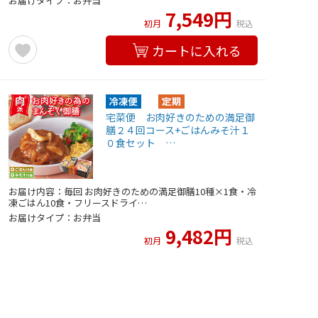
お届けタイプ：お弁当
7,549円
初月
税込
カートに入れる
宅菜便 お肉好きのための満足御
膳２４回コース+ごはんみそ汁１
０食セット …
お届け内容：毎回 お肉好きのための満足御膳10種×1食・冷
凍ごはん10食・フリースドライ…
お届けタイプ：お弁当
9,482円
初月
税込
カートに入れる