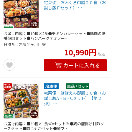
宅菜便 おふくろ御膳２０食（お
試し版Ｆセット） …
お届け内容：■10種×2食●チキンカレーセット●豚肉の味
噌焼肉セット●ハンバーグデミソー…
日持ち：冷凍２ヶ月目安
10,990円
税込
カートに入れる
宅菜便 ほほえみ御膳３０食（お
試し版A・B・Cセット）【第２
弾】 …
お届け内容：■30種×1食≪Aセット≫●鶏の唐揚げ甘酢ソ
ースセット●肉じゃがセット●鮭フ…