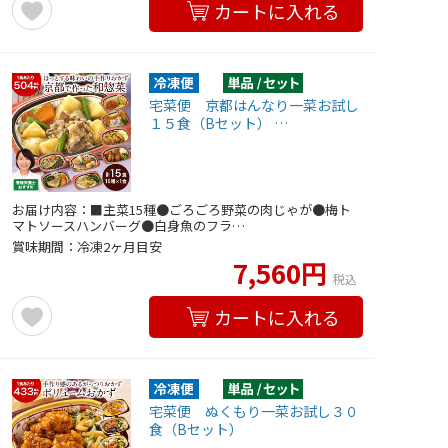
カートに入れる
宅菜便 京都はんなり一菜お試し
１５食（Bセット） …
お届け内容：■主菜15種●ごろごろ野菜の肉じゃが●梅ト
マトソースハンバーグ●白身魚のフラ…
賞味期間：冷凍2ヶ月目安
7,560円
税込
カートに入れる
宅菜便 ぬくもり一菜お試し３０
食（Bセット）