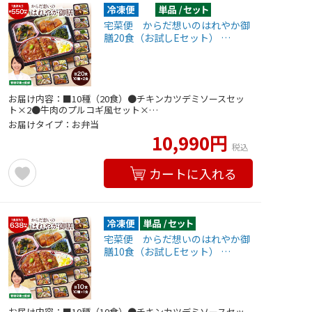
宅菜便 からだ想いのはれやか御
膳20食（お試しEセット） …
お届け内容：■10種（20食）●チキンカツデミソースセッ
ト×2●牛肉のプルコギ風セット×…
お届けタイプ：お弁当
10,990円
税込
カートに入れる
宅菜便 からだ想いのはれやか御
膳10食（お試しEセット） …
お届け内容：■10種（10食）●チキンカツデミソースセッ