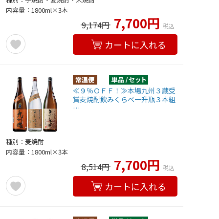
内容量：1800ml×3本
7,700円
9,174円
税込
カートに入れる
≪９％ＯＦＦ！≫本場九州３蔵受
賞麦焼酎飲みくらべ一升瓶３本組
…
種別：麦焼酎
内容量：1800ml×3本
7,700円
8,514円
税込
カートに入れる