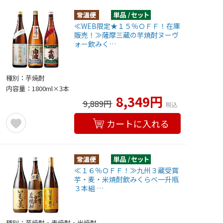
≪WEB限定★１５％ＯＦＦ！在庫
販売！≫薩摩三蔵の芋焼酎ヌーヴ
ォー飲みく…
種別：芋焼酎
内容量：1800ml×3本
8,349円
9,889円
税込
カートに入れる
≪１６％ＯＦＦ！≫九州３蔵受賞
芋・麦・米焼酎飲みくらべ一升瓶
３本組 …
種別：芋焼酎・麦焼酎・米焼酎