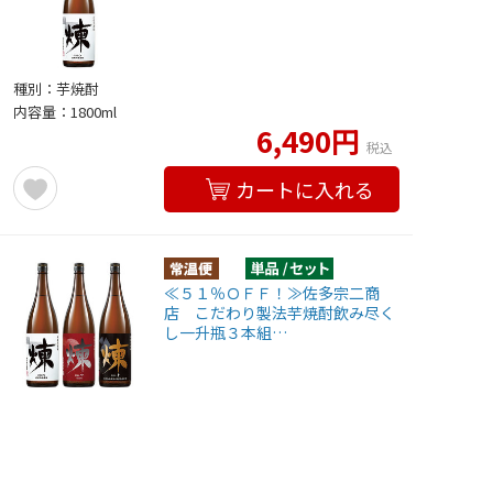
種別：芋焼酎
内容量：1800ml
6,490円
税込
カートに入れる
≪５１％ＯＦＦ！≫佐多宗二商
店 こだわり製法芋焼酎飲み尽く
し一升瓶３本組…
種別：芋焼酎
内容量：1800ml×3本
10,989円
22,470円
税込