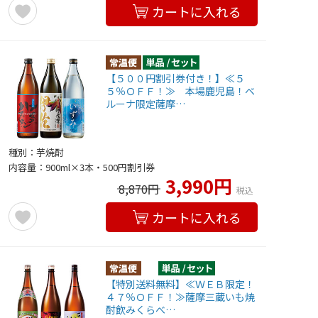
カートに入れる
【５００円割引券付き！】≪５
５％ＯＦＦ！≫ 本場鹿児島！ベ
ルーナ限定薩摩…
種別：芋焼酎
内容量：900ml×3本・500円割引券
3,990円
8,870円
税込
カートに入れる
【特別送料無料】≪ＷＥＢ限定！
４７％ＯＦＦ！≫薩摩三蔵いも焼
酎飲みくらべ…