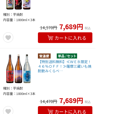
種別：芋焼酎
内容量：1800ml×3本
7,689円
14,570円
税込
カートに入れる
【特別送料無料】≪ＷＥＢ限定！
４６％ＯＦＦ！≫薩摩三蔵いも焼
酎飲みくらべ…
種別：芋焼酎
内容量：1800ml×3本
7,689円
14,470円
税込
カートに入れる