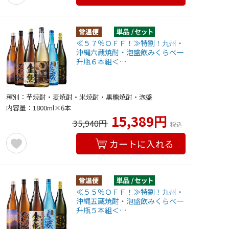
≪５７％ＯＦＦ！≫特割！九州・
沖縄六蔵焼酎・泡盛飲みくらべ一
升瓶６本組＜…
種別：芋焼酎・麦焼酎・米焼酎・黒糖焼酎・泡盛
内容量：1800ml×6本
15,389円
35,940円
税込
カートに入れる
≪５５％ＯＦＦ！≫特割！九州・
沖縄五蔵焼酎・泡盛飲みくらべ一
升瓶５本組＜…