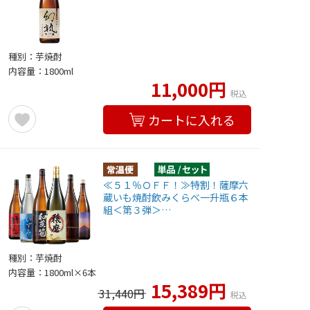
種別：芋焼酎
内容量：1800ml
11,000円
税込
カートに入れる
≪５１％ＯＦＦ！≫特割！薩摩六
蔵いも焼酎飲みくらべ一升瓶６本
組＜第３弾＞…
種別：芋焼酎
内容量：1800ml×6本
15,389円
31,440円
税込