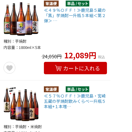
≪４９％ＯＦＦ！≫鹿児島５蔵の
「黒」芋焼酎一升瓶５本組＜第２
弾＞ …
種別：芋焼酎
内容量：1800ml×5本
12,089円
24,050円
税込
カートに入れる
≪５７％ＯＦＦ！≫鹿児島・宮崎
五蔵の芋焼酎飲みくらべ一升瓶５
本組+１本増…
種別：芋焼酎・米焼酎