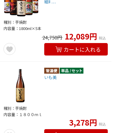
組Ⅱ …
種別：芋焼酎
内容量：1800ml×5本
12,089円
24,750円
税込
カートに入れる
いも美
種別：芋焼酎
内容量：１８００ｍｌ
3,278円
税込