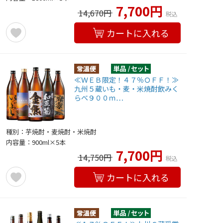
7,700円
14,670円
税込
カートに入れる
≪ＷＥＢ限定！４７％ＯＦＦ！≫
九州５蔵いも・麦・米焼酎飲みく
らべ９００ｍ…
種別：芋焼酎・麦焼酎・米焼酎
内容量：900ml×5本
7,700円
14,750円
税込
カートに入れる