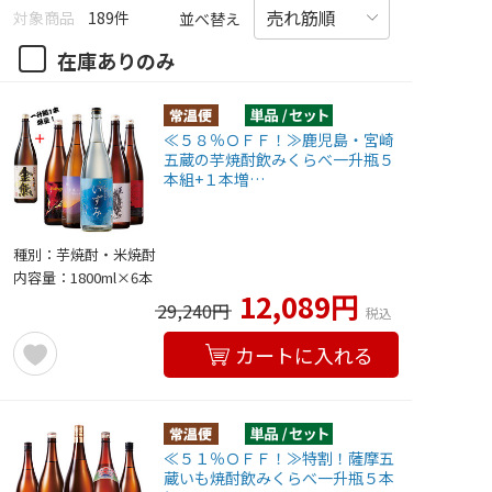
対象商品
189件
並べ替え
在庫ありのみ
≪５８％ＯＦＦ！≫鹿児島・宮崎
五蔵の芋焼酎飲みくらべ一升瓶５
本組+１本増…
種別：芋焼酎・米焼酎
内容量：1800ml×6本
12,089円
29,240円
税込
カートに入れる
≪５１％ＯＦＦ！≫特割！薩摩五
蔵いも焼酎飲みくらべ一升瓶５本