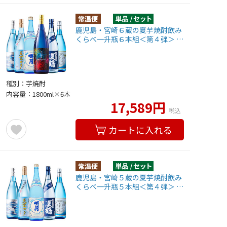
鹿児島・宮崎６蔵の夏芋焼酎飲み
くらべ一升瓶６本組＜第４弾＞ …
種別：芋焼酎
内容量：1800ml×6本
17,589円
税込
カートに入れる
鹿児島・宮崎５蔵の夏芋焼酎飲み
くらべ一升瓶５本組＜第４弾＞ …