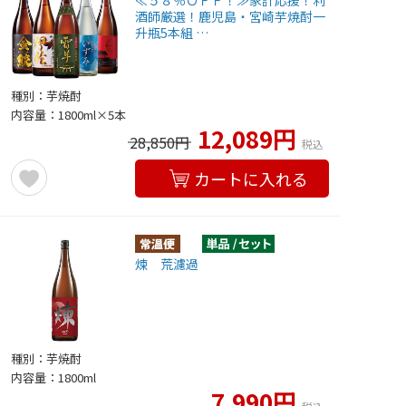
≪５８％ＯＦＦ！≫家計応援！利
酒師厳選！鹿児島・宮崎芋焼酎一
升瓶5本組 …
種別：芋焼酎
内容量：1800ml×5本
12,089円
28,850円
税込
カートに入れる
煉 荒濾過
種別：芋焼酎
内容量：1800ml
7,990円