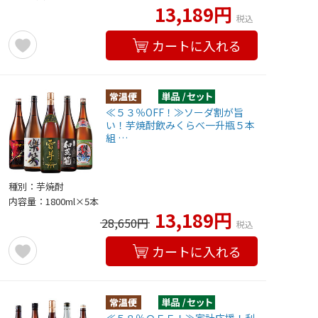
13,189円
税込
カートに入れる
≪５３％OFF！≫ソーダ割が旨
い！芋焼酎飲みくらべ一升瓶５本
組 …
種別：芋焼酎
内容量：1800ml×5本
13,189円
28,650円
税込
カートに入れる