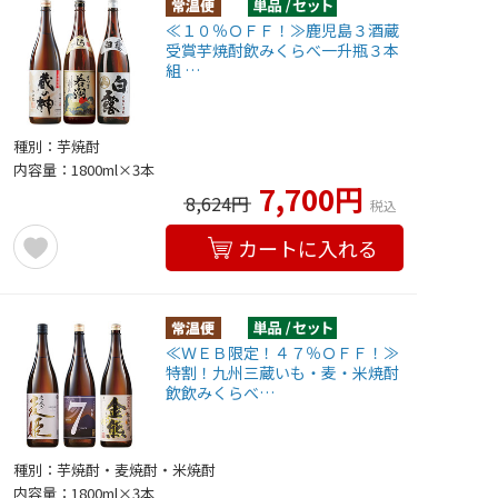
≪１０％ＯＦＦ！≫鹿児島３酒蔵
受賞芋焼酎飲みくらべ一升瓶３本
組 …
種別：芋焼酎
内容量：1800ml×3本
7,700円
8,624円
税込
カートに入れる
≪ＷＥＢ限定！４７％ＯＦＦ！≫
特割！九州三蔵いも・麦・米焼酎
飲飲みくらべ…
種別：芋焼酎・麦焼酎・米焼酎
内容量：1800ml×3本