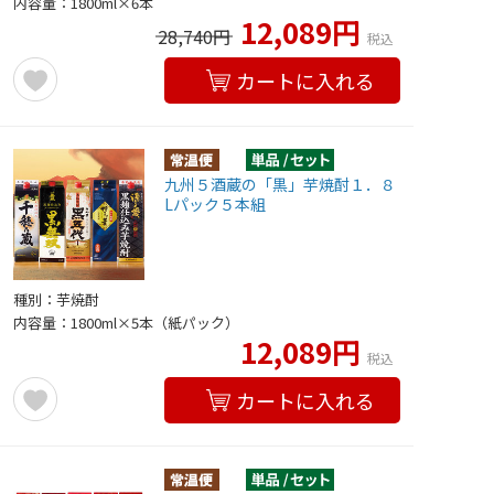
内容量：1800ml×6本
12,089円
28,740円
税込
カートに入れる
九州５酒蔵の「黒」芋焼酎１．８
Lパック５本組
種別：芋焼酎
内容量：1800ml×5本（紙パック）
12,089円
税込
カートに入れる