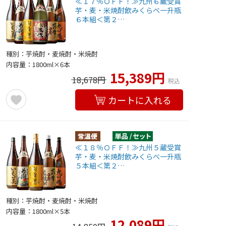
≪１７％ＯＦＦ！≫九州６蔵受賞
芋・麦・米焼酎飲みくらべ一升瓶
６本組＜第２…
種別：芋焼酎・麦焼酎・米焼酎
内容量：1800ml×6本
15,389円
18,678円
税込
カートに入れる
≪１８％ＯＦＦ！≫九州５蔵受賞
芋・麦・米焼酎飲みくらべ一升瓶
５本組＜第２…
種別：芋焼酎・麦焼酎・米焼酎
内容量：1800ml×5本
12,089円