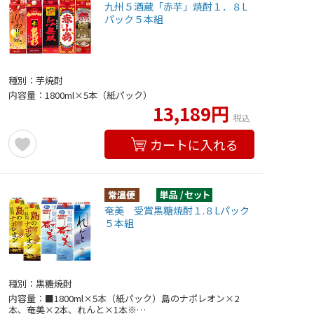
九州５酒蔵「赤芋」焼酎１．８L
パック５本組
種別：芋焼酎
内容量：1800ml×5本（紙パック）
13,189円
税込
カートに入れる
奄美 受賞黒糖焼酎１.８Lパック
５本組
種別：黒糖焼酎
内容量：■1800ml×5本（紙パック）島のナポレオン×2
本、奄美×2本、れんと×1本※…