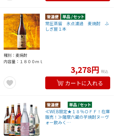
常圧蒸留 氷点濾過 麦焼酎 ふ
しぎ屋１本
種別：麦焼酎
内容量：１８００ｍｌ
3,278円
税込
カートに入れる
≪WEB限定★１８％ＯＦＦ！在庫
販売！≫薩摩六蔵の芋焼酎ヌーヴ
ォー飲みく…