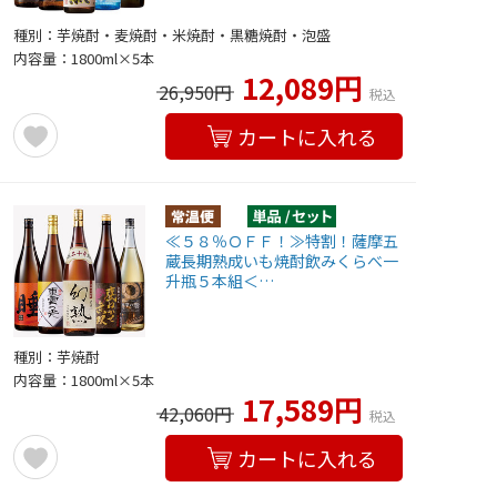
種別：芋焼酎・麦焼酎・米焼酎・黒糖焼酎・泡盛
内容量：1800ml×5本
12,089円
26,950円
税込
カートに入れる
≪５８％ＯＦＦ！≫特割！薩摩五
蔵長期熟成いも焼酎飲みくらべ一
升瓶５本組＜…
種別：芋焼酎
内容量：1800ml×5本
17,589円
42,060円
税込
カートに入れる