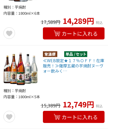
種別：芋焼酎
内容量：1800ml×6本
14,289円
17,589円
税込
カートに入れる
≪WEB限定★１７％ＯＦＦ！在庫
販売！≫薩摩五蔵の芋焼酎ヌーヴ
ォー飲みく…
種別：芋焼酎
内容量：1800ml×5本
12,749円
15,389円
税込
カートに入れる