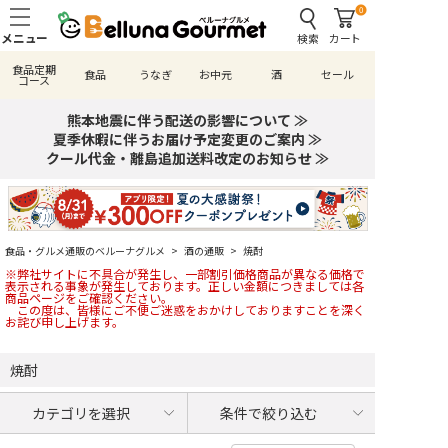
0
検索
カート
食品定期
食品
うなぎ
お中元
酒
セール
コース
熊本地震に伴う配送の影響について ≫
夏季休暇に伴うお届け予定変更のご案内 ≫
クール代金・離島追加送料改定のお知らせ ≫
食品・グルメ通販のベルーナグルメ
>
酒の通販
>
焼酎
※弊社サイトに不具合が発生し、一部割引価格商品が異なる価格で
表示される事象が発生しております。正しい金額につきましては各
商品ページをご確認ください。
この度は、皆様にご不便ご迷惑をおかけしておりますことを深く
お詫び申し上げます。
焼酎
カテゴリを選択
条件で絞り込む