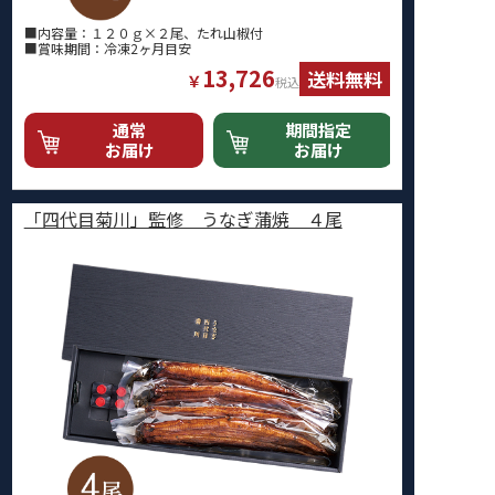
■内容量：１２０ｇ×２尾、たれ山椒付
■賞味期間：冷凍2ヶ月目安
13,726
送料無料
￥
税込
通常
期間指定
お届け
お届け
「四代目菊川」監修 うなぎ蒲焼 ４尾