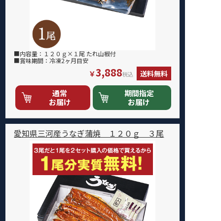
■内容量：１２０ｇ×１尾 たれ山椒付
■賞味期間：冷凍2ヶ月目安
3,888
￥
送料無料
税込
通常
期間指定
お届け
お届け
愛知県三河産うなぎ蒲焼 １２０ｇ ３尾