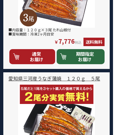
■内容量：１２０ｇ×３尾 たれ山椒付
■賞味期間：冷凍2ヶ月目安
7,776
￥
送料無料
税込
通常
期間指定
お届け
お届け
愛知県三河産うなぎ蒲焼 １２０ｇ ５尾