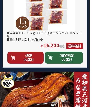
■内容量：１．５ｋｇ（１００ｇ×１５パック）※タレこ
み
■賞味期間：冷凍2ヶ月目安
16,200
￥
送料無料
税込
通常
期間指定
お届け
お届け