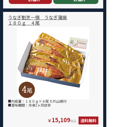
うなぎ割烹一愼 うなぎ蒲焼
１８０ｇ ４尾
■内容量：１８０ｇ×４尾 たれ山椒付
■賞味期間：冷凍2ヶ月目安
15,109
￥
送料無料
税込