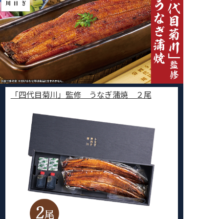
「四代目菊川」監修 うなぎ蒲焼 ２尾