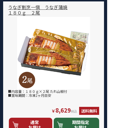
うなぎ割烹一愼 うなぎ蒲焼
１８０ｇ ２尾
■内容量：１８０ｇ×２尾 たれ山椒付
■賞味期間：冷凍2ヶ月目安
8,629
￥
送料無料
税込
通常
期間指定
お届け
お届け