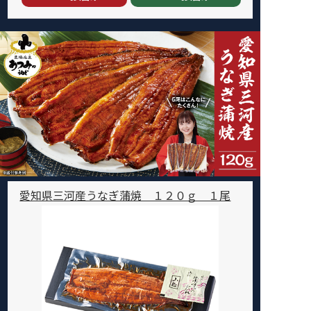
愛知県三河産うなぎ蒲焼 １２０ｇ １尾