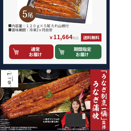
■内容量：１２０ｇ×５尾 たれ山椒付
■賞味期間：冷凍2ヶ月目安
11,664
￥
送料無料
税込
通常
期間指定
お届け
お届け