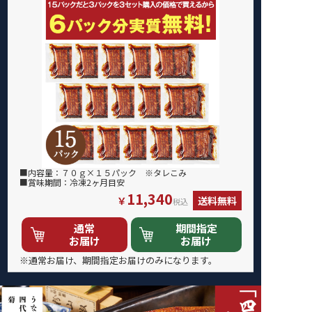
■内容量：７０ｇ×１５パック ※タレこみ
■賞味期間：冷凍2ヶ月目安
11,340
￥
送料無料
税込
通常
期間指定
お届け
お届け
※通常お届け、期間指定お届けのみになります。