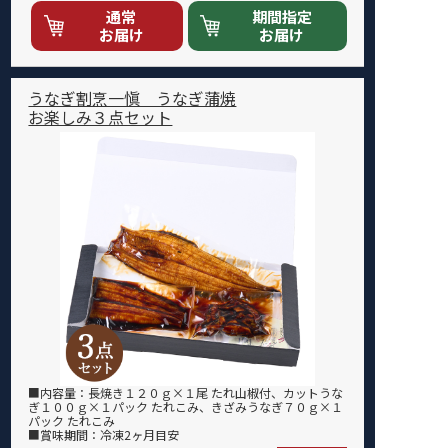
通常
期間指定
お届け
お届け
うなぎ割烹一愼 うなぎ蒲焼
お楽しみ３点セット
■内容量：長焼き１２０ｇ×１尾 たれ山椒付、カットうな
ぎ１００ｇ×１パック たれこみ、きざみうなぎ７０ｇ×１
パック たれこみ
■賞味期間：冷凍2ヶ月目安