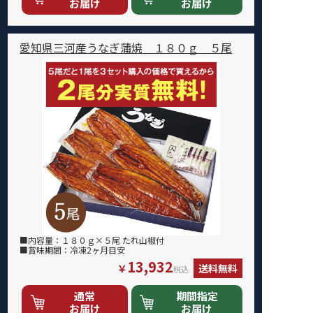
お届け
お届け
愛知県三河産うなぎ蒲焼 １８０ｇ ５尾
■内容量：１８０ｇ×５尾 たれ山椒付
■賞味期間：冷凍2ヶ月目安
13,932
￥
送料無料
税込
通常
期間指定
お届け
お届け