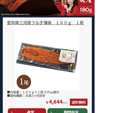
愛知県三河産うなぎ蒲焼 １８０ｇ １尾
■内容量：１８０ｇ×１尾 たれ山椒付
■賞味期間：冷凍2ヶ月目安
4,644
￥
送料無料
税込
通常
期間指定