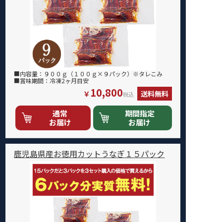
■内容量：９００ｇ（１００ｇ×９パック）※タレこみ
■賞味期間：冷凍2ヶ月目安
10,800
￥
送料無料
税込
通常
期間指定
お届け
お届け
鹿児島県産お徳用カットうなぎ１５パック