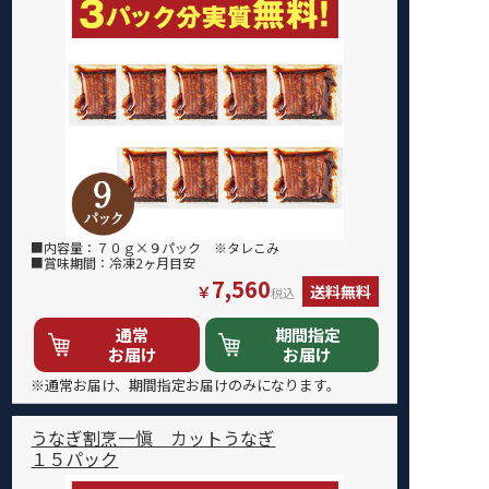
■内容量：７０ｇ×９パック ※タレこみ
■賞味期間：冷凍2ヶ月目安
7,560
￥
送料無料
税込
通常
期間指定
お届け
お届け
※通常お届け、期間指定お届けのみになります。
うなぎ割烹一愼 カットうなぎ
１５パック