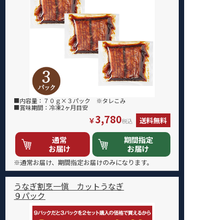
■内容量：７０ｇ×３パック ※タレこみ
■賞味期間：冷凍2ヶ月目安
3,780
￥
送料無料
税込
通常
期間指定
お届け
お届け
※通常お届け、期間指定お届けのみになります。
うなぎ割烹一愼 カットうなぎ
９パック