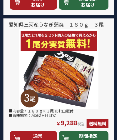
お届け
お届け
愛知県三河産うなぎ蒲焼 １８０ｇ ３尾
■内容量：１８０ｇ×３尾 たれ山椒付
■賞味期間：冷凍2ヶ月目安
9,288
￥
送料無料
税込
通常
期間指定