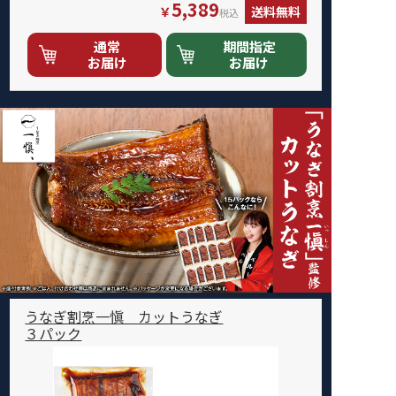
5,389
￥
送料無料
税込
通常
期間指定
お届け
お届け
うなぎ割烹一愼 カットうなぎ
３パック