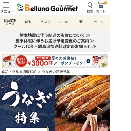
0
検索
カート
食品定期
食品
うなぎ
お中元
酒
セール
コース
熊本地震に伴う配送の影響について ≫
夏季休暇に伴うお届け予定変更のご案内 ≫
クール代金・離島追加送料改定のお知らせ ≫
食品・グルメ通販TOP
＞
うなぎの通販特集