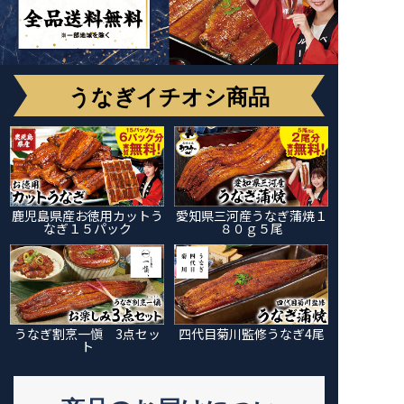
うなぎイチオシ商品
鹿児島県産お徳用カットう
愛知県三河産うなぎ蒲焼１
なぎ１５パック
８０ｇ５尾
うなぎ割烹一愼 3点セッ
四代目菊川監修うなぎ4尾
ト