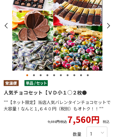
人気チョコセット【ＶＤ小１○２枚●
""【ネット限定】当店人気バレンタインチョコセットで
大容量！なんと１,６４０円（税別）もオトク！！""
7,560円
9,331円 税込
税込
数量