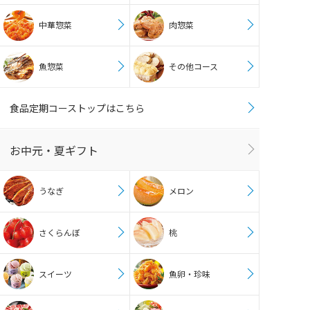
中華惣菜
肉惣菜
魚惣菜
その他コース
食品定期コーストップはこちら
お中元・夏ギフト
うなぎ
メロン
さくらんぼ
桃
スイーツ
魚卵・珍味