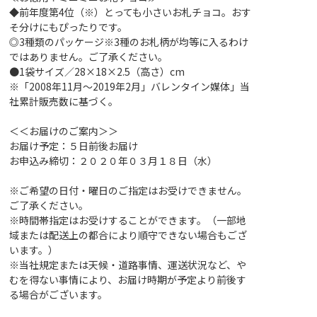
◆前年度第4位（※）とっても小さいお札チョコ。おす
そ分けにもぴったりです。
◎3種類のパッケージ※3種のお札柄が均等に入るわけ
ではありません。ご了承ください。
●1袋サイズ／28×18×2.5（高さ）cm
※「2008年11月～2019年2月」バレンタイン媒体」当
社累計販売数に基づく。
＜＜お届けのご案内＞＞
お届け予定：５日前後お届け
お申込み締切：２０２０年０３月１８日（水）
※ご希望の日付・曜日のご指定はお受けできません。
ご了承ください。
※時間帯指定はお受けすることができます。（一部地
域または配送上の都合により順守できない場合もござ
います。）
※当社規定または天候・道路事情、運送状況など、や
むを得ない事情により、お届け時期が予定より前後す
る場合がございます。