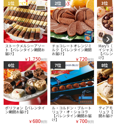
ストークメルシーアソー
チョコレートオレンジミ
Mary's（メリー） グ
ト【バレンタイン期間お
ルク【バレンタイン期間
イシャス アマービレ
届け】
お届け】
【バレンタイン期間お
け】
1,750
720
￥
￥
税別
税別
ポリフォン【バレンタイ
ル・コルドン・ブルート
ティアモ シャンパン
ン期間お届け】
リュフ・オ・ショコラ
リュフ【バレンタイン
【バレンタイン期間お届
間お届け】
け】
680
700
￥
￥
税別
税別