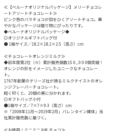
≪【ベルーナオリジナルパッケージ】メリーチョコレ
ートアソートチョコレート≫
ピンク色のバラチョコが目をひくアソートチョコ。華
やかなパッケージは贈り物にぴったりです。
◆ベルーナオリジナルパッケージ◆
◎オリジナルギフトバッグ付
● 1箱サイズ／18.2×18.2×2.5（高さ）cm
≪チョコレートオレンジミルク≫
◆前年度第2位（※）累計販売個数15 0 , 0 0 0個突破！
オレンジの形をイメージしたユニークなチョコレー
ト。
1767年創業のテリーズ社が誇るミルクテイストのオレ
ンジフレーバーチョコレート。
軽く叩くと、20個の房に分かれます。
◎ギフトバッグ小付
●1箱サイズ／7×7×9.3（高さ）cm
※「2008年11月～2019年2月」バレンタイン媒体」当
社累計販売数に基づく。
≪お徳用！ミニミニお札チョコ≫