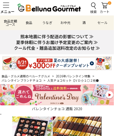
0
検索
カート
食品定期
食品
うなぎ
お中元
酒
セール
コース
熊本地震に伴う配送の影響について ≫
夏季休暇に伴うお届け予定変更のご案内 ≫
クール代金・離島追加送料改定のお知らせ ≫
食品・グルメ通販のベルーナグルメ
>
2026年バレンタイン特集
>
バレンタイン ブランドチョコ
>
人気チョコセット【ＶＤ小１○２枚●
バレンタインチョコ 通販 2020
"