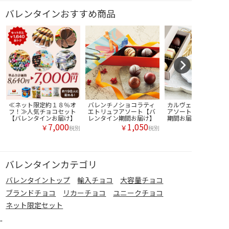
バレンタインおすすめ商品
≪ネット限定約１８％オ
バレンチノショコラティ
カルヴェ アーティサ
フ！≫人気チョコセット
エトリュフアソート【バ
アソート【バレンタイ
【バレンタインお届け】
レンタイン期間お届け】
期間お届け】
7,000
1,050
￥
￥
税別
税別
バレンタインカテゴリ
バレンタイントップ
輸入チョコ
大容量チョコ
ブランドチョコ
リカーチョコ
ユニークチョコ
ネット限定セット
"