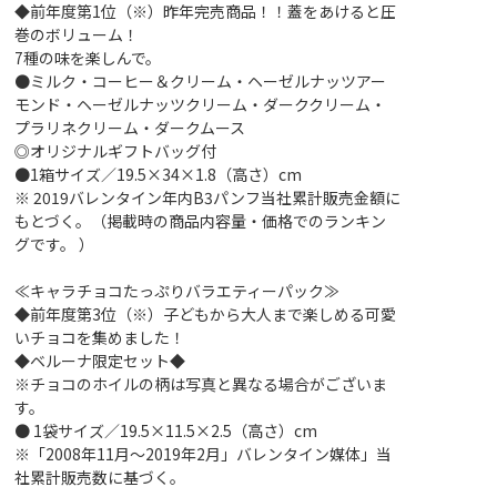
◆前年度第1位（※）昨年完売商品！！蓋をあけると圧
巻のボリューム！
7種の味を楽しんで。
●ミルク・コーヒー＆クリーム・ヘーゼルナッツアー
モンド・ヘーゼルナッツクリーム・ダーククリーム・
プラリネクリーム・ダークムース
◎オリジナルギフトバッグ付
●1箱サイズ／19.5×34×1.8（高さ）cm
※ 2019バレンタイン年内B3パンフ当社累計販売金額に
もとづく。（掲載時の商品内容量・価格でのランキン
グです。 ）
≪キャラチョコたっぷりバラエティーパック≫
◆前年度第3位（※）子どもから大人まで楽しめる可愛
いチョコを集めました！
◆ベルーナ限定セット◆
※チョコのホイルの柄は写真と異なる場合がございま
す。
● 1袋サイズ／19.5×11.5×2.5（高さ）cm
※「2008年11月～2019年2月」バレンタイン媒体」当
社累計販売数に基づく。