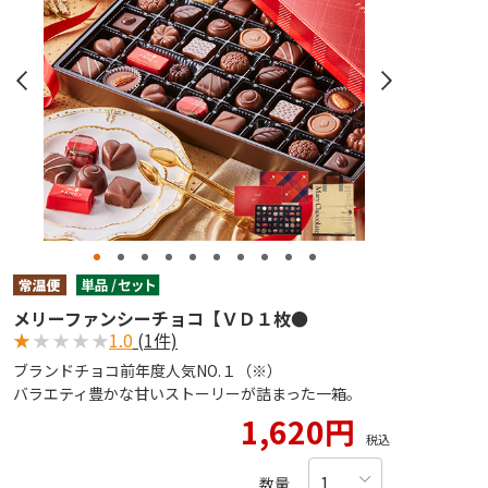
メリーファンシーチョコ【ＶＤ１枚●
★
★
★
★
★
1.0
(1件)
ブランドチョコ前年度人気NO.１（※）
バラエティ豊かな甘いストーリーが詰まった一箱。
1,620円
税込
数量