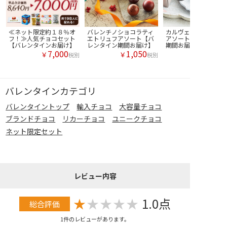
≪ネット限定約１８％オ
バレンチノショコラティ
カルヴェ アーティサ
フ！≫人気チョコセット
エトリュフアソート【バ
アソート【バレンタイ
【バレンタインお届け】
レンタイン期間お届け】
期間お届け】
7,000
1,050
￥
￥
税別
税別
バレンタインカテゴリ
バレンタイントップ
輸入チョコ
大容量チョコ
ブランドチョコ
リカーチョコ
ユニークチョコ
ネット限定セット
レビュー内容
★
★
★
★
★
1.0点
総合評価
1件のレビューがあります。