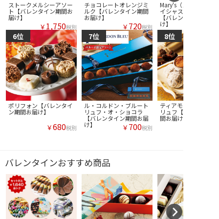
ストークメルシーアソー
チョコレートオレンジミ
Mary's（メリー） グ
ト【バレンタイン期間お
ルク【バレンタイン期間
イシャス アマービレ
届け】
お届け】
【バレンタイン期間お
け】
1,750
720
￥
￥
税別
税別
ポリフォン【バレンタイ
ル・コルドン・ブルート
ティアモ シャンパン
ン期間お届け】
リュフ・オ・ショコラ
リュフ【バレンタイン
【バレンタイン期間お届
間お届け】
け】
680
700
￥
￥
税別
税別
バレンタインおすすめ商品