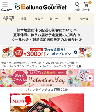
0
検索
カート
食品定期
食品
うなぎ
お中元
酒
セール
コース
熊本地震に伴う配送の影響について ≫
夏季休暇に伴うお届け予定変更のご案内 ≫
クール代金・離島追加送料改定のお知らせ ≫
食品・グルメ通販のベルーナグルメ
>
2026年バレンタイン特集
>
バレンタイン ブランドチョコ
>
メリーファンシーチョコ【ＶＤ１枚●
バレンタインチョコ 通販 2020