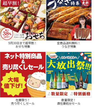
9月30日まで超早割！
全商品送料無料！
おせち特集
うなぎ特集
在庫限り！
数量限定！
売り尽くしセール
酒在庫処分セール