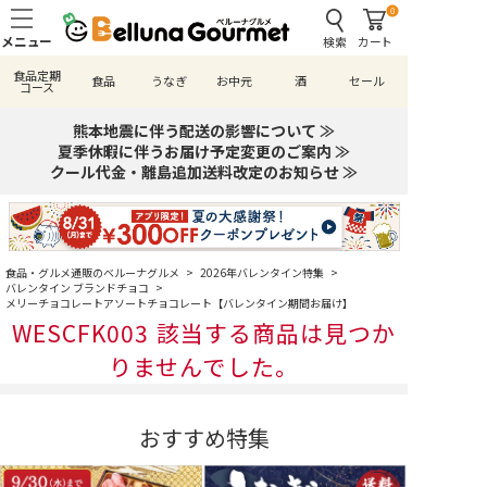
0
検索
カート
食品定期
食品
うなぎ
お中元
酒
セール
コース
熊本地震に伴う配送の影響について ≫
夏季休暇に伴うお届け予定変更のご案内 ≫
クール代金・離島追加送料改定のお知らせ ≫
食品・グルメ通販のベルーナグルメ
>
2026年バレンタイン特集
>
バレンタイン ブランドチョコ
>
メリーチョコレートアソートチョコレート【バレンタイン期間お届け】
WESCFK003 該当する商品は見つか
りませんでした。
おすすめ特集