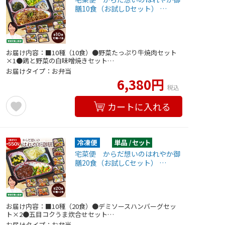
膳10食（お試しDセット） …
お届け内容：■10種（10食）●野菜たっぷり牛焼肉セット
×1●鶏と野菜の白味噌焼きセット…
お届けタイプ：お弁当
6,380円
税込
カートに入れる
宅菜便 からだ想いのはれやか御
膳20食（お試しCセット） …
お届け内容：■10種（20食）●デミソースハンバーグセッ
ト×2●五目コクうま炊合せセット…
お届けタイプ：お弁当