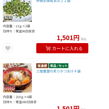
伊勢志摩産あおさ２袋
内容量：12ｇ×2袋
日持ち：常温90日目安
1,501円
税込
カートに入れる
三陸食堂の炙りかつお汁４袋
内容量：210ｇ×4袋
日持ち：常温365日目安
1,501円