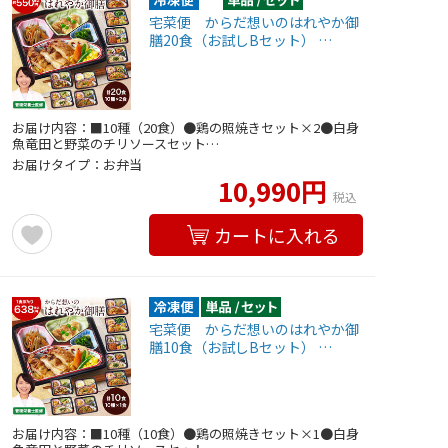
宅菜便 からだ想いのはれやか御
膳20食（お試しBセット） …
お届け内容：■10種（20食）●鶏の照焼きセット×2●白身
魚竜田と野菜のチリソースセット…
お届けタイプ：お弁当
10,990円
税込
カートに入れる
宅菜便 からだ想いのはれやか御
膳10食（お試しBセット） …
お届け内容：■10種（10食）●鶏の照焼きセット×1●白身