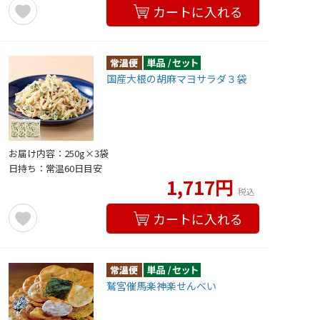
カートに入れる
国産大根の胡麻マヨサラダ３袋
お届け内容：250g×3袋
日持ち：常温60日目安
1,717円
税込
カートに入れる
鷲宮催馬楽神楽せんべい