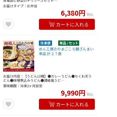
魚竜田と野菜のチリソースセット…
お届けタイプ：お弁当
6,380円
税込
カートに入れる
めん工房辻のまごころ麺ざんまい
単品 計２７食
お届け内容：【うどん10種】●カレーうどん●ちくわ天う
どん●味噌煮込みうどん●讃岐風うど…
賞味期間：冷凍2ヶ月目安
9,990円
税込
カートに入れる