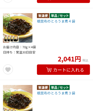
根昆布のとろうま煮４袋
お届け内容：70g×4袋
日持ち：常温30日目安
2,041円
税込
カートに入れる
根昆布のとろうま煮３袋