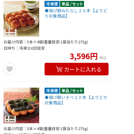
◆揚げ餅みたらし２０本【よりど
り対象商品】
お届け内容：5本×4袋(重量目安:1袋当たり275g)
日持ち：冷凍210日目安
3,596円
税込
カートに入れる
◆揚げ餅いそべ２０本【よりどり
対象商品】
お届け内容：5本×4袋(重量目安:1袋当たり275g)