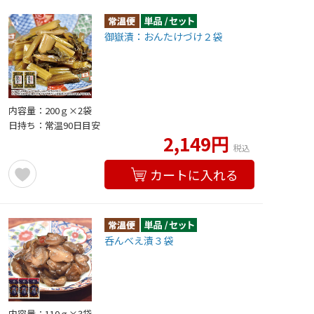
御嶽漬：おんたけづけ２袋
内容量：200ｇ×2袋
日持ち：常温90日目安
2,149円
税込
カートに入れる
呑んべえ漬３袋
内容量：110ｇ×3袋