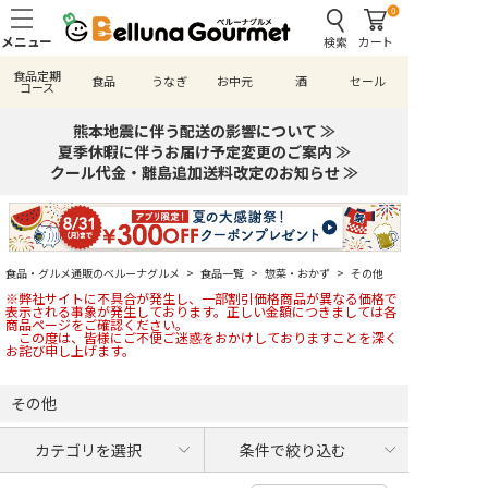
0
検索
カート
食品定期
食品
うなぎ
お中元
酒
セール
コース
熊本地震に伴う配送の影響について ≫
夏季休暇に伴うお届け予定変更のご案内 ≫
クール代金・離島追加送料改定のお知らせ ≫
食品・グルメ通販のベルーナグルメ
>
食品一覧
>
惣菜・おかず
>
その他
※弊社サイトに不具合が発生し、一部割引価格商品が異なる価格で
表示される事象が発生しております。正しい金額につきましては各
商品ページをご確認ください。
この度は、皆様にご不便ご迷惑をおかけしておりますことを深く
お詫び申し上げます。
その他
カテゴリを選択
条件で絞り込む