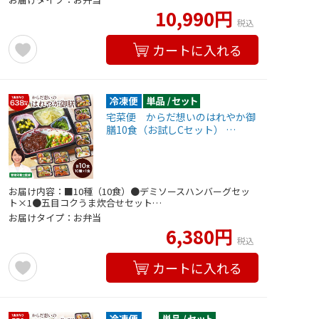
10,990円
税込
カートに入れる
宅菜便 からだ想いのはれやか御
膳10食（お試しCセット） …
お届け内容：■10種（10食）●デミソースハンバーグセッ
ト×1●五目コクうま炊合せセット…
お届けタイプ：お弁当
6,380円
税込
カートに入れる