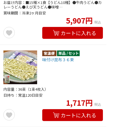
お届け内容：■15種×1食【うどん10種】●牛肉うどん●カ
レーうどん●えび天うどん●味噌…
賞味期間：冷凍2ヶ月目安
5,907円
税込
カートに入れる
味付け昆布３６束
内容量：36束（1束4枚入）
日持ち：常温120日目安
1,717円
税込
カートに入れる