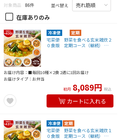
対象商品
86件
並べ替え
在庫ありのみ
宅菜便 野菜を食べる玄米雑炊２
０食版 定期コース（継続） …
お届け内容：■毎回10種×2食 2週に1回お届け
お届けタイプ：お弁当
8,089円
初月
税込
カートに入れる
宅菜便 野菜を食べる玄米雑炊１
０食版 定期コース（継続） …