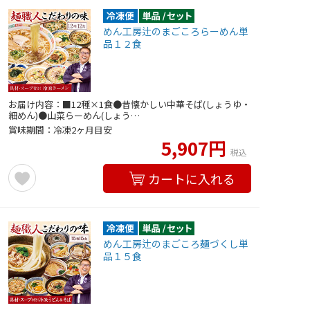
めん工房辻のまごころらーめん単
品１２食
お届け内容：■12種×1食●昔懐かしい中華そば(しょうゆ・
細めん)●山菜らーめん(しょう…
賞味期間：冷凍2ヶ月目安
5,907円
税込
カートに入れる
めん工房辻のまごころ麺づくし単
品１５食