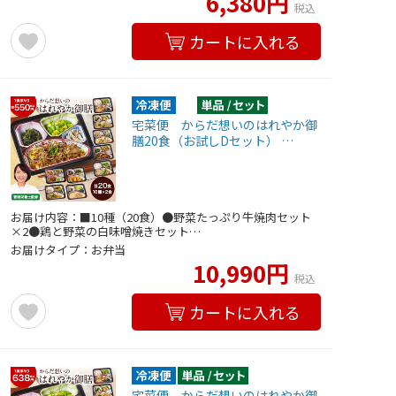
6,380円
税込
カートに入れる
宅菜便 からだ想いのはれやか御
膳20食（お試しDセット） …
お届け内容：■10種（20食）●野菜たっぷり牛焼肉セット
×2●鶏と野菜の白味噌焼きセット…
お届けタイプ：お弁当
10,990円
税込
カートに入れる
宅菜便 からだ想いのはれやか御