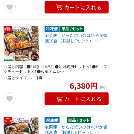
カートに入れる
宅菜便 からだ想いのはれやか御
膳10食（お試しFセット） …
お届け内容：■10種（10食）●油淋鶏風セット×1●ビーフ
シチューセット×1●和風オムレ…
お届けタイプ：お弁当
6,380円
税込
カートに入れる
宅菜便 からだ想いのはれやか御
膳20食（お試しEセット） …