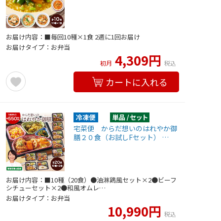
お届け内容：■毎回10種×1食 2週に1回お届け
お届けタイプ：お弁当
4,309円
初月
税込
カートに入れる
宅菜便 からだ想いのはれやか御
膳２０食（お試しFセット） …
お届け内容：■10種（20食）●油淋鶏風セット×2●ビーフ
シチューセット×2●和風オムレ…
お届けタイプ：お弁当
10,990円
税込