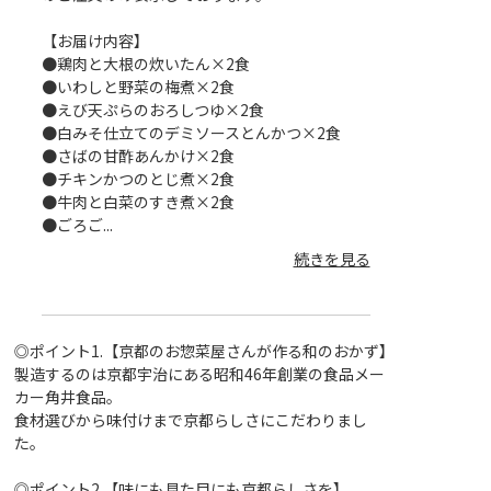
【お届け内容】
【お届け内容】
●鶏肉と大根の炊いたん×2食
●ごろごろ野菜の
●いわしと野菜の梅煮×2食
●白みそ仕立ての
●えび天ぷらのおろしつゆ×2食
●ハモ天ぷらのお
2食
●白みそ仕立てのデミソースとんかつ×2食
●やわらか豚かつ
●さばの甘酢あんかけ×2食
●鶏肉と野菜の黒
●チキンかつのとじ煮×2食
●梅おろしチキン
●牛肉と白菜のすき煮×2食
●ゆず香るさばの
●ごろご...
を見る
続きを見る
◎ポイント1.【京都のお惣菜屋さんが作る和のおかず】
製造するのは京都宇治にある昭和46年創業の食品メー
カー角井食品。
食材選びから味付けまで京都らしさにこだわりまし
た。
◎ポイント2.【味にも見た目にも京都らしさを】