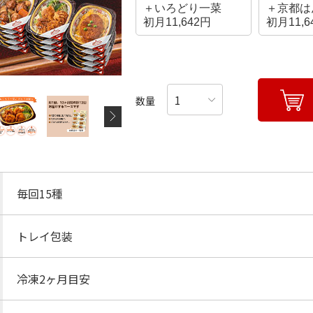
＋いろどり一菜
＋京都は
初月11,642円
初月11,6
数量
毎回15種
トレイ包装
冷凍2ヶ月目安