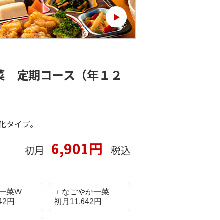
菜 定期コース（年１２
化タイプ。
6,901円
初月
税込
一菜W
＋なごやか一菜
42円
初月11,642円