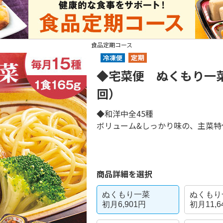
食品定期コース
◆宅菜便 ぬくもり一
回）
◆和洋中全45種
ボリューム&しっかり味の、主菜特
商品詳細を選択
ぬくもり一菜
ぬくもり
初月6,901円
初月11,6