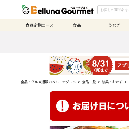
食品定期
コース
食品
うなぎ
食品・グルメ通販のベルーナグルメ
>
食品一覧
>
惣菜・おかずコ