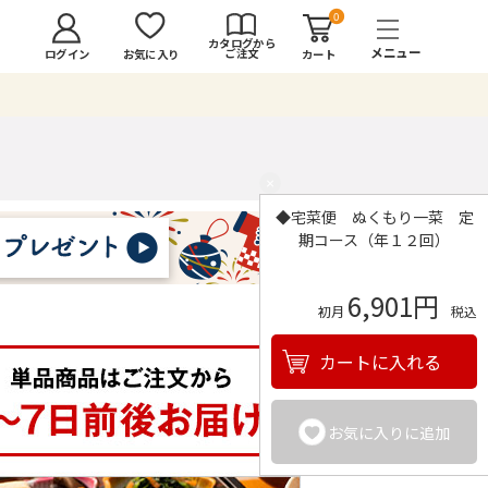
0
カタログから
ご注文
ログイン
カート
お気に入り
×
◆宅菜便 ぬくもり一菜 定
期コース（年１２回）
6,901円
初月
税込
カートに入れる
お気に入りに追加