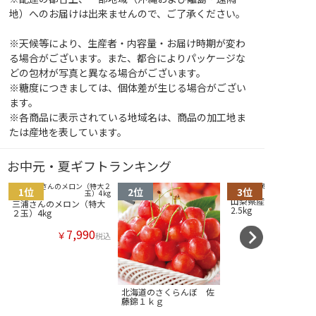
地）へのお届けは出来ませんので、ご了承ください。
※天候等により、生産者・内容量・お届け時期が変わ
る場合がございます。また、都合によりパッケージな
どの包材が写真と異なる場合がございます。
※糖度につきましては、個体差が生じる場合がござい
ます。
※各商品に表示されている地域名は、商品の加工地ま
たは産地を表しています。
お中元・夏ギフトランキング
山梨県産のおいしい桃
三浦さんのメロン（特大
2.5kg
２玉）4kg
7,990
￥
税込
北海道のさくらんぼ 佐
藤錦１ｋｇ