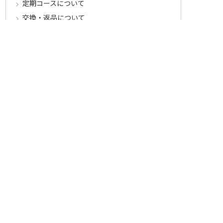
定期コースについて
交換・返品について
ご返送・交換に関するご注意とお願い
お客様情報について
会員登録について
ログインについて
パスワードをお忘れの方へ
会員登録内容変更について
その他
メールマガジンについて
Cookieについて
システムに関するご注意