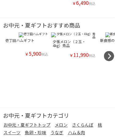
6,490
￥
税込
お中元・夏ギフトおすすめ商品
壱丁田ハムギフト
新食感のおどろき桃3k
夕張メロン（２玉・
4kg）秀品
5,900
￥
11,990
税込
￥
税込
お中元・夏ギフトカテゴリ
お中元・夏ギフトトップ
メロン
さくらんぼ
桃
スイーツ
魚卵・珍味
うなぎ
ハム＆肉