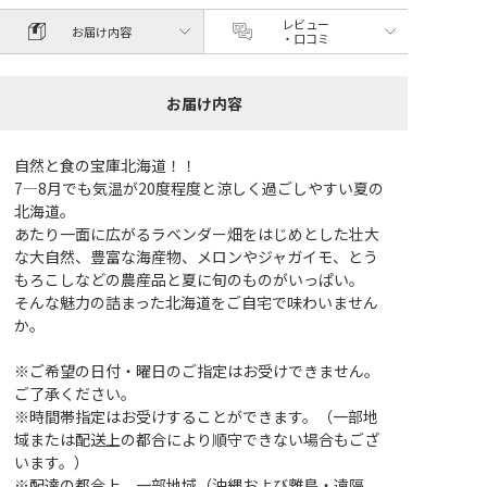
レビュー
お届け内容
・口コミ
お届け内容
自然と食の宝庫北海道！！
7―8月でも気温が20度程度と涼しく過ごしやすい夏の
北海道。
あたり一面に広がるラベンダー畑をはじめとした壮大
な大自然、豊富な海産物、メロンやジャガイモ、とう
もろこしなどの農産品と夏に旬のものがいっぱい。
そんな魅力の詰まった北海道をご自宅で味わいません
か。
※ご希望の日付・曜日のご指定はお受けできません。
ご了承ください。
※時間帯指定はお受けすることができます。（一部地
域または配送上の都合により順守できない場合もござ
います。）
※配達の都合上、一部地域（沖縄および離島・遠隔