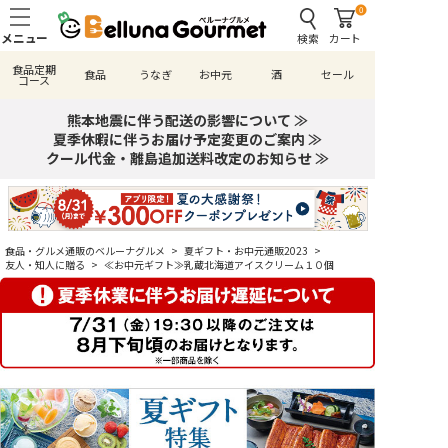
0
検索
カート
食品定期
食品
うなぎ
お中元
酒
セール
コース
熊本地震に伴う配送の影響について ≫
夏季休暇に伴うお届け予定変更のご案内 ≫
クール代金・離島追加送料改定のお知らせ ≫
食品・グルメ通販のベルーナグルメ
>
夏ギフト・お中元通販2023
>
友人・知人に贈る
>
≪お中元ギフト≫乳蔵北海道アイスクリーム１０個