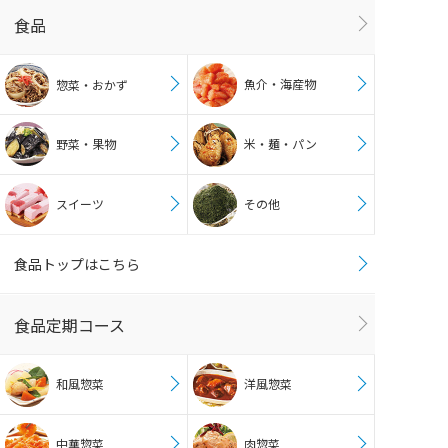
食品
魚介・海産物
惣菜・おかず
野菜・果物
米・麺・パン
スイーツ
その他
食品トップはこちら
食品定期コース
和風惣菜
洋風惣菜
中華惣菜
肉惣菜