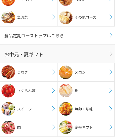
魚惣菜
その他コース
食品定期コーストップはこちら
お中元・夏ギフト
うなぎ
メロン
さくらんぼ
桃
スイーツ
魚卵・珍味
肉
定番ギフト