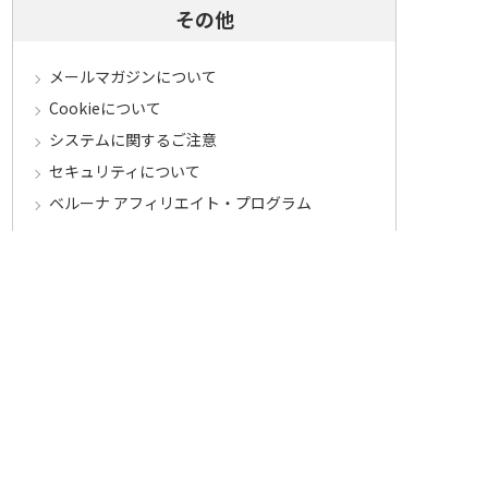
その他
メールマガジンについて
Cookieについて
システムに関するご注意
セキュリティについて
ベルーナ アフィリエイト・プログラム
カテゴリから探す
食品定期コース
食品
うなぎ
お中元
酒
花・鉢植え
セール
その他ジャンルへ
マイワインクラブ
お買い物
お気に入り
カタログ・チラシからのご注文
お得なキャンペーン