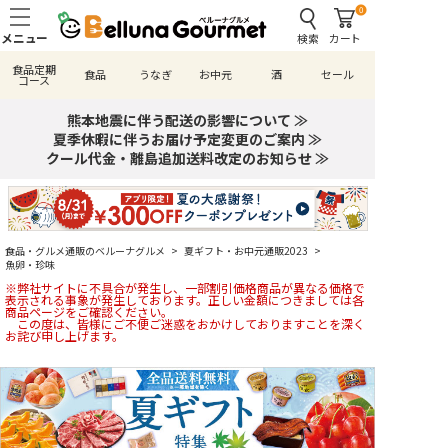
0
検索
カート
食品定期
食品
うなぎ
お中元
酒
セール
コース
熊本地震に伴う配送の影響について ≫
夏季休暇に伴うお届け予定変更のご案内 ≫
クール代金・離島追加送料改定のお知らせ ≫
食品・グルメ通販のベルーナグルメ
>
夏ギフト・お中元通販2023
>
魚卵・珍味
※弊社サイトに不具合が発生し、一部割引価格商品が異なる価格で
表示される事象が発生しております。正しい金額につきましては各
商品ページをご確認ください。
この度は、皆様にご不便ご迷惑をおかけしておりますことを深く
お詫び申し上げます。