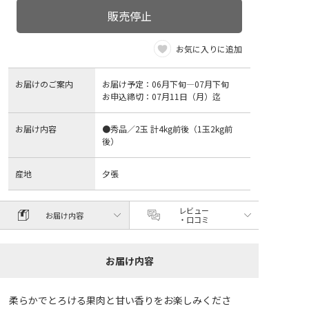
販売停止
お気に入りに追加
お届けのご案内
お届け予定：06月下旬―07月下旬
お申込締切：07月11日（月）迄
お届け内容
●秀品／2玉 計4kg前後（1玉2kg前
後）
産地
夕張
レビュー
お届け内容
・口コミ
お届け内容
柔らかでとろける果肉と甘い香りをお楽しみくださ