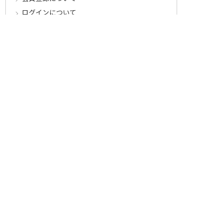
ログインについて
パスワードをお忘れの方へ
会員登録内容変更について
その他
メールマガジンについて
Cookieについて
システムに関するご注意
セキュリティについて
ベルーナ アフィリエイト・プログラム
カテゴリから探す
食品定期コース
食品
うなぎ
お中元
酒
花・鉢植え
セール