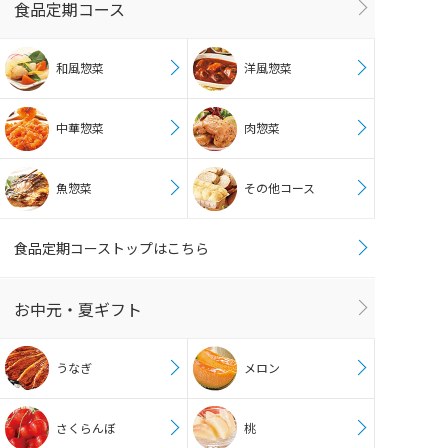
食品定期コース
和風惣菜
洋風惣菜
中華惣菜
肉惣菜
魚惣菜
その他コース
食品定期コーストップはこちら
お中元・夏ギフト
うなぎ
メロン
さくらんぼ
桃