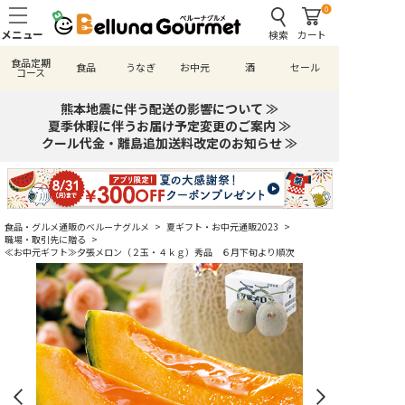
0
検索
カート
食品定期
食品
うなぎ
お中元
酒
セール
コース
熊本地震に伴う配送の影響について ≫
夏季休暇に伴うお届け予定変更のご案内 ≫
クール代金・離島追加送料改定のお知らせ ≫
食品・グルメ通販のベルーナグルメ
>
夏ギフト・お中元通販2023
>
職場・取引先に贈る
>
≪お中元ギフト≫夕張メロン（２玉・４ｋｇ）秀品 ６月下旬より順次