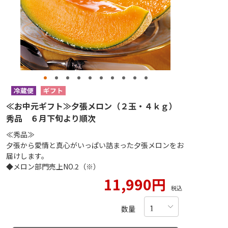
≪お中元ギフト≫夕張メロン（２玉・４ｋｇ）
秀品 ６月下旬より順次
≪秀品≫
夕張から愛情と真心がいっぱい詰まった夕張メロンをお
届けします。
◆メロン部門売上NO.2（※）
11,990円
税込
数量