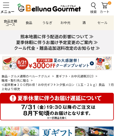
0
検索
カート
食品定期
食品
うなぎ
お中元
酒
セール
コース
熊本地震に伴う配送の影響について ≫
夏季休暇に伴うお届け予定変更のご案内 ≫
クール代金・離島追加送料改定のお知らせ ≫
食品・グルメ通販のベルーナグルメ
>
夏ギフト・お中元通販2023
>
職場・取引先に贈る
>
≪超早割★３００円お得！お中元ギフト≫夕張メロン（１玉・２ｋｇ）良品 ７月
上旬より順次