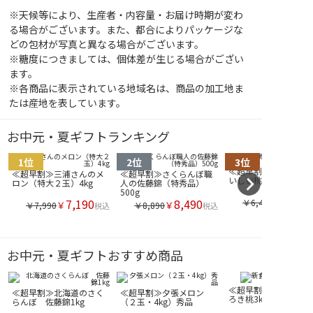
※天候等により、生産者・内容量・お届け時期が変わ
る場合がございます。また、都合によりパッケージな
どの包材が写真と異なる場合がございます。
※糖度につきましては、個体差が生じる場合がござい
ます。
※各商品に表示されている地域名は、商品の加工地ま
たは産地を表しています。
お中元・夏ギフトランキング
≪超早割≫山梨県産の
≪超早割≫三浦さんのメ
≪超早割≫さくらんぼ職
いしい桃2.5kg
ロン（特大２玉）4kg
人の佐藤錦（特秀品）
500g
7,190
8,490
￥6,490
￥
￥
￥7,990
￥8,890
税込
税込
お中元・夏ギフトおすすめ商品
≪超早割≫新食感のお
≪超早割≫北海道のさく
≪超早割≫夕張メロン
ろき桃3kg
らんぼ 佐藤錦1kg
（２玉・4kg）秀品