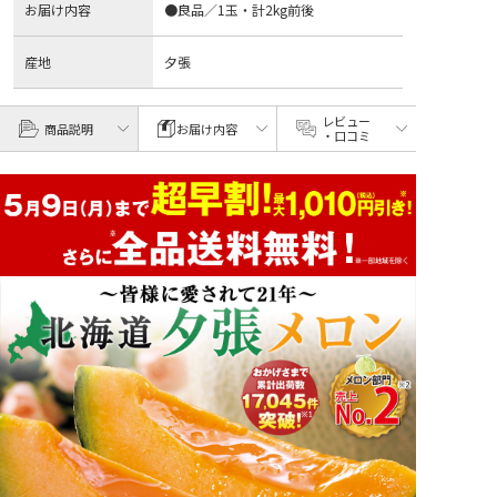
お届け内容
●良品／1玉・計2kg前後
産地
夕張
レビュー
商品説明
お届け内容
・口コミ