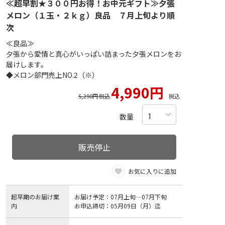
≪超早割★３００円お得！お中元ギフト≫夕張
メロン（１玉・２ｋｇ）良品 ７月上旬より順
次
≪良品≫
夕張から愛情と真心がいっぱい詰まった夕張メロンをお
届けします。
◆メロン部門売上NO.2（※）
4,990円
5,290円 税込
税込
数量
販売停止
お気に入りに追加
超早期のお届け案
お届け予定：07月上旬―07月下旬
内
お申込締切：05月09日（月）迄