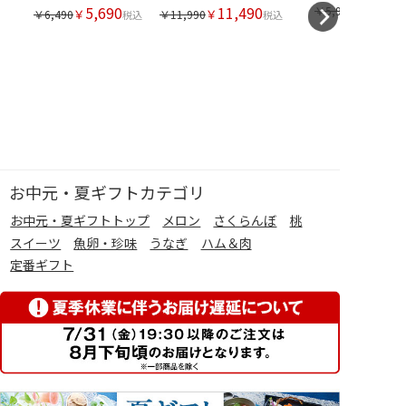
5,690
11,490
￥5,990
￥
￥
￥6,490
￥11,990
税込
税込
お中元・夏ギフトカテゴリ
お中元・夏ギフトトップ
メロン
さくらんぼ
桃
スイーツ
魚卵・珍味
うなぎ
ハム＆肉
定番ギフト