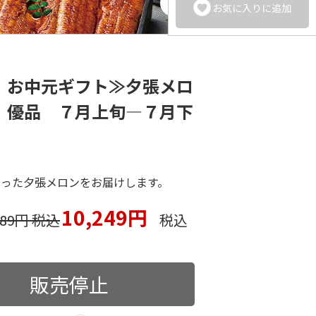
お気に入りに追加
！お中元ギフト≫夕張メロ
）優品 ７月上旬―７月下
まった夕張メロンをお届けします。
10,249円
789円 税込
税込
販売停止