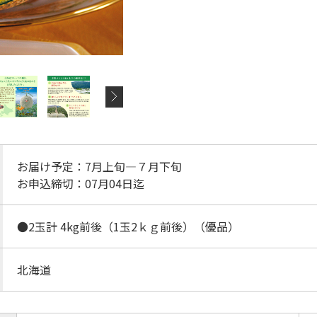
お届け予定：7月上旬―７月下旬
お申込締切：07月04日迄
●2玉計 4kg前後（1玉2ｋｇ前後）（優品）
北海道