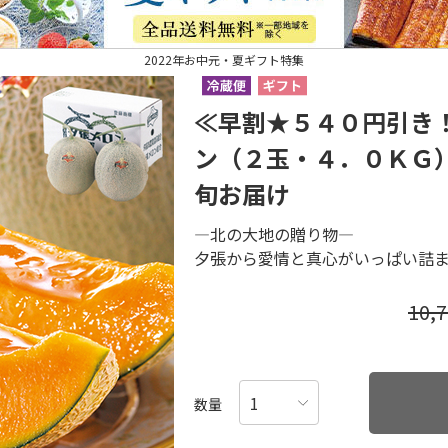
2022年お中元・夏ギフト特集
≪早割★５４０円引き
ン（２玉・４．０ＫＧ
旬お届け
―北の大地の贈り物―
夕張から愛情と真心がいっぱい詰
10,
数量