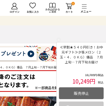
0
カタログから
ご注文
ログイン
カート
お気に入り
×
≪早割★５４０円引き！お中
元ギフト≫夕張メロン（２
玉・４．０ＫＧ）優品 ７月
上旬―７月下旬お届け
４．０ＫＧ）優品 ７月上旬―７月下旬お届け
10,789円 税込
10,249円
税込
販売停止