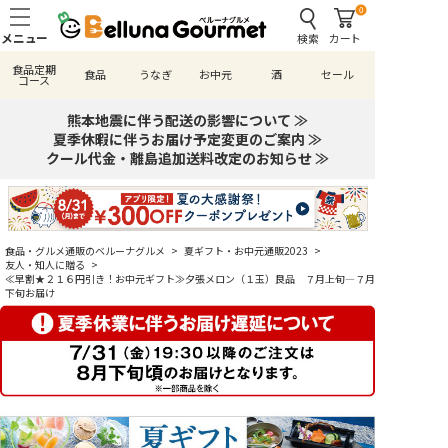
0
検索
カート
食品定期
食品
うなぎ
お中元
酒
セール
コース
熊本地震に伴う配送の影響について ≫
夏季休暇に伴うお届け予定変更のご案内 ≫
クール代金・離島追加送料改定のお知らせ ≫
食品・グルメ通販のベルーナグルメ
>
夏ギフト・お中元通販2023
>
友人・知人に贈る
>
≪早割★２１６円引き！お中元ギフト≫夕張メロン（１玉）良品 ７月上旬―７月
下旬お届け