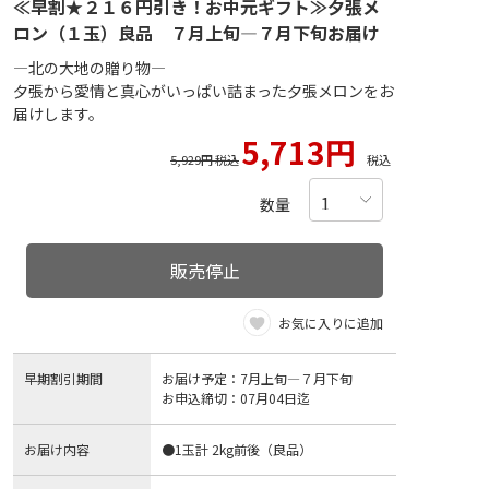
≪早割★２１６円引き！お中元ギフト≫夕張メ
ロン（１玉）良品 ７月上旬―７月下旬お届け
―北の大地の贈り物―
夕張から愛情と真心がいっぱい詰まった夕張メロンをお
届けします。
5,713円
5,929円 税込
税込
数量
販売停止
お気に入りに追加
早期割引期間
お届け予定：7月上旬―７月下旬
お申込締切：07月04日迄
お届け内容
●1玉計 2kg前後（良品）