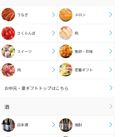
うなぎ
メロン
さくらんぼ
桃
スイーツ
魚卵・珍味
肉
定番ギフト
お中元・夏ギフトトップはこちら
酒
日本酒
焼酎