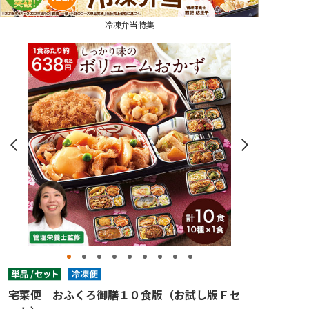
冷凍弁当特集
宅菜便 おふくろ御膳１０食版（お試し版Ｆセ