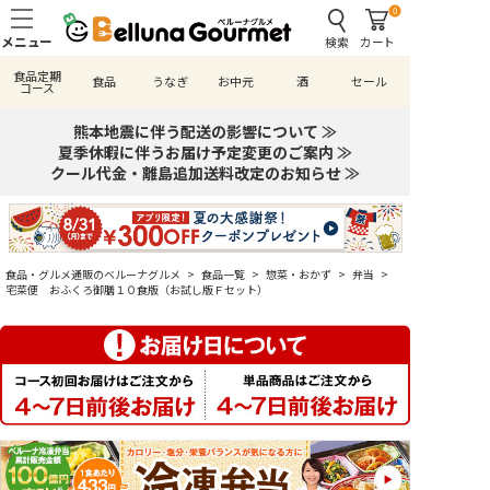
0
検索
カート
食品定期
食品
うなぎ
お中元
酒
セール
コース
熊本地震に伴う配送の影響について ≫
夏季休暇に伴うお届け予定変更のご案内 ≫
クール代金・離島追加送料改定のお知らせ ≫
食品・グルメ通販のベルーナグルメ
>
食品一覧
>
惣菜・おかず
>
弁当
>
宅菜便 おふくろ御膳１０食版（お試し版Ｆセット）