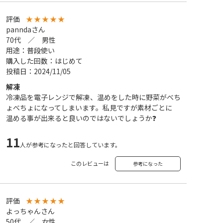
評価
★
★
★
★
★
panndaさん
70代 ／ 男性
用途：普段使い
購入した回数：はじめて
投稿日：2024/11/05
解凍
冷凍品を電子レンジで解凍、温めをした時に野菜がべち
ょべちょになってしまいます。私見ですが素材ごとに
温める事が出来ると良いのではないでしょうか❓
11
人が参考になったと回答しています。
このレビューは
参考になった
評価
★
★
★
★
★
よっちゃんさん
50代 ／ 女性