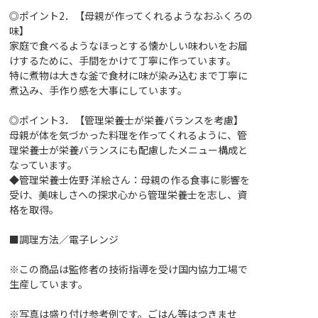
◎ポイント2．【母親が作ってくれるようなおふくろの
味】
家庭で食べるようなほっとする懐かしい味わいをお届
けするために、手間をかけて丁寧に作っています。
特に煮物は大きな釜で食材に味が染み込むまで丁寧に
煮込み、手作り感を大事にしています。
◎ポイント3．【管理栄養士が栄養バランスを考慮】
母親が体を気づかった料理を作ってくれるように、管
理栄養士が栄養バランスにも配慮したメニュー構成と
なっています。
◆管理栄養士佐野 洋絵さん：母親の作る食事に影響を
受け、美味しさへの探求心から管理栄養士を志し、資
格を取得。
■調理方法／電子レンジ
※この商品は監修者の技術指導を受け国内協力工場で
生産しています。
※写真は盛り付け参考例です。ごはん等はつきませ