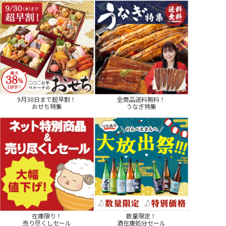
9月30日まで超早割！
全商品送料無料！
おせち特集
うなぎ特集
在庫限り！
数量限定！
売り尽くしセール
酒在庫処分セール