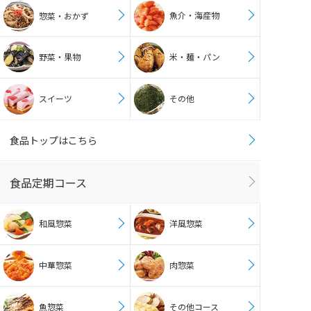
魚介・海産物
惣菜・おかず
野菜・果物
米・麺・パン
スイーツ
その他
食品トップはこちら
食品定期コース
和風惣菜
洋風惣菜
中華惣菜
肉惣菜
魚惣菜
その他コース