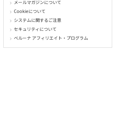
メールマガジンについて
Cookieについて
システムに関するご注意
セキュリティについて
ベルーナ アフィリエイト・プログラム
カテゴリから探す
食品定期コース
食品
うなぎ
お中元
酒
花・鉢植え
セール
その他ジャンルへ
マイワインクラブ
お買い物
お気に入り
カタログ・チラシからのご注文
お得なキャンペーン
LINE＠
メルマガ購読
セール情報配信中！
レビュー投稿
キャンペーン中！
LINEアカウント連携
キャンペーン中！