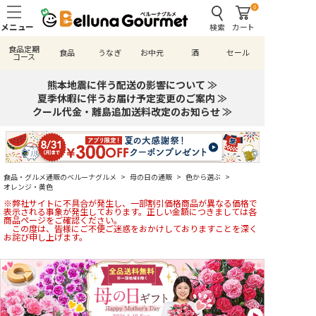
0
検索
カート
食品定期
食品
うなぎ
お中元
酒
セール
コース
熊本地震に伴う配送の影響について ≫
夏季休暇に伴うお届け予定変更のご案内 ≫
クール代金・離島追加送料改定のお知らせ ≫
食品・グルメ通販のベルーナグルメ
>
母の日の通販
>
色から選ぶ
>
オレンジ・黄色
※弊社サイトに不具合が発生し、一部割引価格商品が異なる価格で
表示される事象が発生しております。正しい金額につきましては各
商品ページをご確認ください。
この度は、皆様にご不便ご迷惑をおかけしておりますことを深く
お詫び申し上げます。