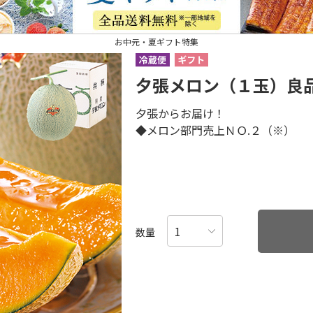
お中元・夏ギフト特集
夕張メロン（１玉）良
夕張からお届け！
◆メロン部門売上ＮＯ.２（※）
数量