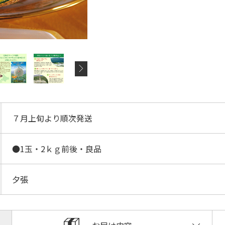
７月上旬より順次発送
●1玉・2ｋｇ前後・良品
夕張