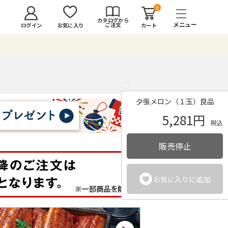
0
カタログから
ご注文
ログイン
カート
お気に入り
×
夕張メロン（１玉）良品
5,281円
税込
販売停止
お気に入りに追加