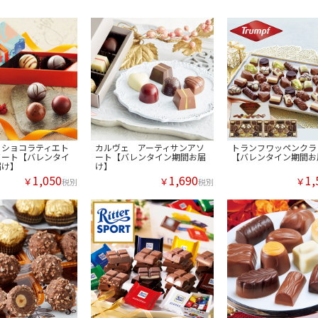
ノショコラティエト
カルヴェ アーティサンアソ
トランフワッペンクラ
ソート【バレンタイ
ート【バレンタイン期間お届
【バレンタイン期間お
届け】
け】
1,050
1,690
1,
￥
￥
￥
税別
税別