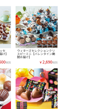
ッセ
ウィターズセレクションクリ
届け】
スピーミニ【バレンタイン期
間お届け】
500
2,690
￥
税別
税別