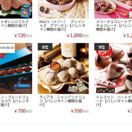
ートオレンジミルク
Mary's（メリー） グレイシ
メリーチョコレートア
タイン期間お届け】
ャス アマービレ【バレンタ
チョコレート【バレン
イン期間お届け】
期間お届け】
720
1,000
1,
￥
￥
￥
税別
税別
ドン・ブルートリュ
ティアモ シャンパントリュ
トレファン ハートチ
ショコラ【バレンタ
フ【バレンタイン期間お届
ート【バレンタイン期
お届け】
け】
け】
700
550
￥
￥
￥
税別
税別