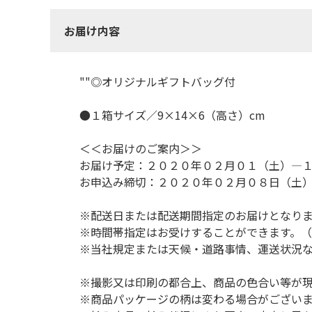
お届け内容
""◎オリジナルギフトバッグ付
●１箱サイズ／9×14×6（高さ）cm
＜＜お届けのご案内＞＞
お届け予定：２０２０年０２月０１（土）―
お申込み締切：２０２０年０２月０８日（土
※配送日または配送期間指定のお届けとなり
※時間帯指定はお受けすることができます。
※当社規定または天候・道路事情、運送状況
※撮影又は印刷の都合上、商品の色合い等が
※商品パッケージの柄は変わる場合がござい