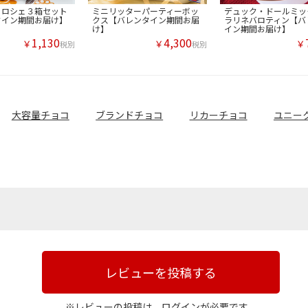
 ロシェ３箱セット
ミニリッターパーティーボッ
デュック・ドールミッ
タイン期間お届け】
クス【バレンタイン期間お届
ラリネバロティン【バ
け】
イン期間お届け】
1,130
4,300
￥
￥
￥
税別
税別
大容量チョコ
ブランドチョコ
リカーチョコ
ユニー
レビューを投稿する
※レビューの投稿は、ログインが必要です。