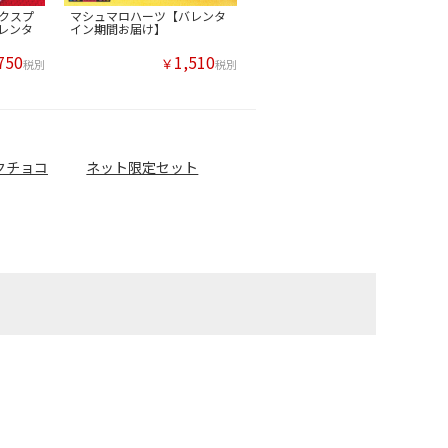
クスプ
マシュマロハーツ【バレンタ
レンタ
イン期間お届け】
750
1,510
￥
税別
税別
クチョコ
ネット限定セット