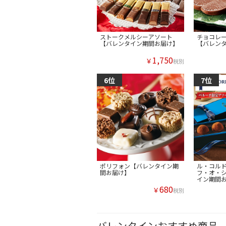
ストークメルシーアソート
チョコレ
【バレンタイン期間お届け】
【バレン
1,750
￥
税別
ポリフォン【バレンタイン期
ル・コル
間お届け】
フ・オ・
イン期間
680
￥
税別
バレンタインおすすめ商品