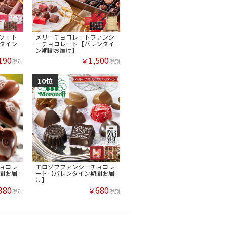
ソート
メリーチョコレートファンシ
タイン
ーチョコレート【バレンタイ
ン期間お届け】
190
1,500
￥
税別
税別
ョコレ
モロゾフファンシーチョコレ
間お届
ート【バレンタイン期間お届
け】
380
680
￥
税別
税別