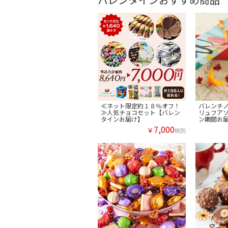
≪ネット限定約１８％オフ！
バレンチ
≫人気チョコセット【バレン
リュフア
タインお届け】
ン期間お
7,000
￥
税別