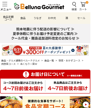
0
検索
カート
食品定期
食品
うなぎ
お中元
酒
セール
コース
熊本地震に伴う配送の影響について ≫
夏季休暇に伴うお届け予定変更のご案内 ≫
クール代金・離島追加送料改定のお知らせ ≫
食品・グルメ通販のベルーナグルメ
>
食品一覧
>
惣菜・おかずコース
>
肉惣菜コース
>
ぬくもり一菜Ｗ