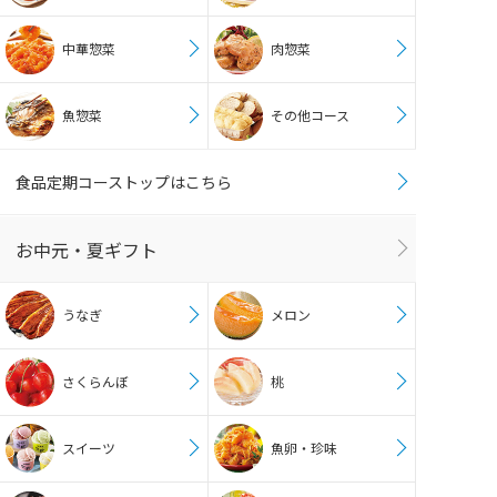
中華惣菜
肉惣菜
魚惣菜
その他コース
食品定期コーストップはこちら
お中元・夏ギフト
うなぎ
メロン
さくらんぼ
桃
スイーツ
魚卵・珍味