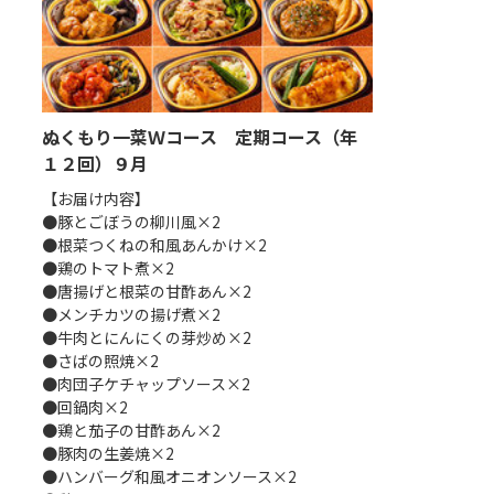
（年
ぬくもり一菜Ｗコース 定期コース（年
ぬくもり一菜
１２回）９月
１２回）１０
【お届け内容】
【お届け内容】
●豚とごぼうの柳川風×2
●ハンバーグデミ
●根菜つくねの和風あんかけ×2
●肉じゃが×2
●鶏のトマト煮×2
●鶏の唐揚げ×2
●唐揚げと根菜の甘酢あん×2
●メンチカツの卵
●メンチカツの揚げ煮×2
●いかのチリソー
●牛肉とにんにくの芽炒め×2
●鶏と茄子のみぞ
●さばの照焼×2
●カレイの甘酢あ
●肉団子ケチャップソース×2
●酢豚風×2
●回鍋肉×2
●幕の内×2
●鶏と茄子の甘酢あん×2
●すき焼き風煮×
●豚肉の生姜焼×2
●豚肉の味噌炒め
●ハンバーグ和風オニオンソース×2
●筑前煮×2