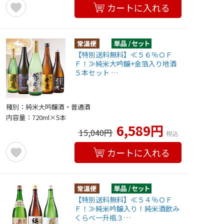
カートに入れる
【特別送料無料】≪５６％ＯＦ
Ｆ！≫純米大吟醸+金箔入り地酒
５本セット …
種別：純米大吟醸酒・普通酒
内容量：720ml×5本
6,589円
15,040円
税込
カートに入れる
【特別送料無料】≪５４％ＯＦ
Ｆ！≫純米吟醸入り！純米酒飲み
くらべ一升瓶３…