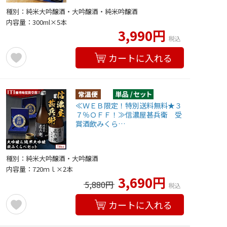
種別：純米大吟醸酒・大吟醸酒・純米吟醸酒
内容量：300ml×5本
3,990円
税込
カートに入れる
≪ＷＥＢ限定！特別送料無料★３
７％ＯＦＦ！≫信濃屋甚兵衛 受
賞酒飲みくら…
種別：純米大吟醸酒・大吟醸酒
内容量：720ｍｌ×2本
3,690円
5,880円
税込
カートに入れる