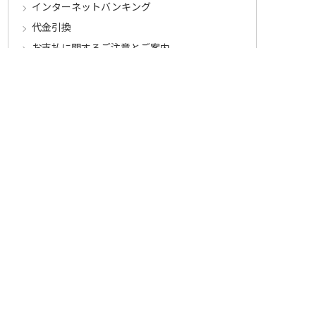
インターネットバンキング
代金引換
お支払に関するご注意とご案内
キャンセル･交換･返品について
キャンセルについて
定期コースについて
交換・返品について
ご返送・交換に関するご注意とお願い
お客様情報について
会員登録について
ログインについて