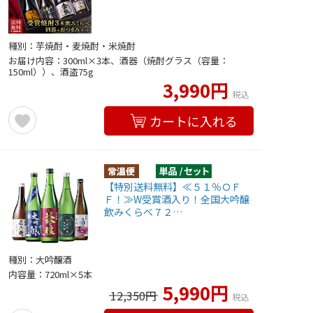
種別：芋焼酎・麦焼酎・米焼酎
お届け内容：300ml×3本、酒器（焼酎グラス（容量：
150ml））、酒盗75g
3,990円
税込
カートに入れる
【特別送料無料】≪５１％ＯＦ
Ｆ！≫W受賞酒入り！全国大吟醸
飲みくらべ７２…
種別：大吟醸酒
内容量：720ml×5本
5,990円
12,350円
税込