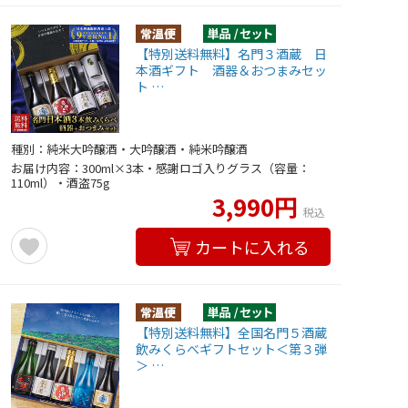
【特別送料無料】名門３酒蔵 日
本酒ギフト 酒器＆おつまみセッ
ト …
種別：純米大吟醸酒・大吟醸酒・純米吟醸酒
お届け内容：300ml×3本・感謝ロゴ入りグラス（容量：
110ml）・酒盗75g
3,990円
税込
カートに入れる
【特別送料無料】全国名門５酒蔵
飲みくらべギフトセット＜第３弾
＞ …