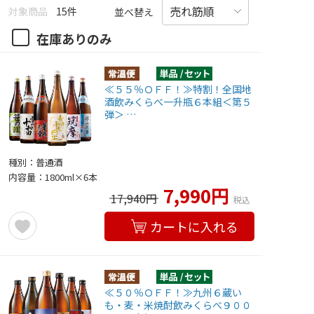
対象商品
15件
並べ替え
在庫ありのみ
≪５５％ＯＦＦ！≫特割！全国地
酒飲みくらべ一升瓶６本組＜第５
弾＞ …
種別：普通酒
内容量：1800ml×6本
7,990円
17,940円
税込
カートに入れる
≪５０％ＯＦＦ！≫九州６蔵い
も・麦・米焼酎飲みくらべ９００