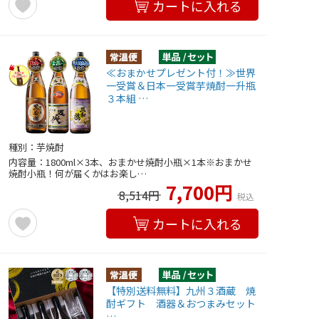
カートに入れる
≪おまかせプレゼント付！≫世界
一受賞＆日本一受賞芋焼酎一升瓶
３本組 …
種別：芋焼酎
内容量：1800ml×3本、おまかせ焼酎小瓶×1本※おまかせ
焼酎小瓶！何が届くかはお楽し…
7,700円
8,514円
税込
カートに入れる
【特別送料無料】九州３酒蔵 焼
酎ギフト 酒器＆おつまみセット
…