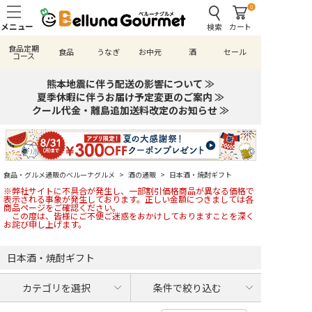
0
検索
カート
食品定期
食品
うなぎ
お中元
酒
セール
コース
熊本地震に伴う配送の影響について ≫
夏季休暇に伴うお届け予定変更のご案内 ≫
クール代金・離島追加送料改定のお知らせ ≫
食品・グルメ通販のベルーナグルメ
>
酒の通販
>
日本酒・焼酎ギフト
※弊社サイトに不具合が発生し、一部割引価格商品が異なる価格で
表示される事象が発生しております。正しい金額につきましては各
商品ページをご確認ください。
この度は、皆様にご不便ご迷惑をおかけしておりますことを深く
お詫び申し上げます。
日本酒・焼酎ギフト
カテゴリを選択
条件で絞り込む