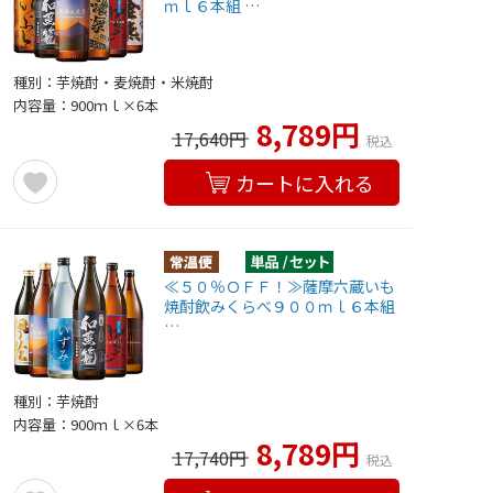
ｍｌ６本組 …
種別：芋焼酎・麦焼酎・米焼酎
内容量：900ｍｌ×6本
8,789円
17,640円
税込
カートに入れる
≪５０％ＯＦＦ！≫薩摩六蔵いも
焼酎飲みくらべ９００ｍｌ６本組
…
種別：芋焼酎
内容量：900ｍｌ×6本
8,789円
17,740円
税込