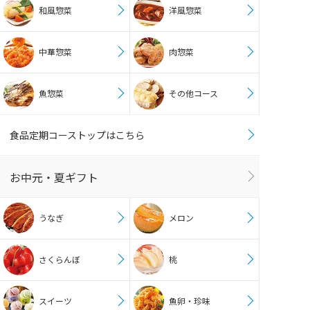
和風惣菜
洋風惣菜
中華惣菜
肉惣菜
魚惣菜
その他コース
食品定期コーストップはこちら
お中元・夏ギフト
うなぎ
メロン
さくらんぼ
桃
スイーツ
魚卵・珍味