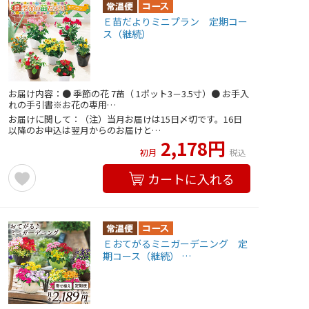
Ｅ苗だよりミニプラン 定期コー
ス（継続）
お届け内容：● 季節の花 7苗（ 1ポット3－3.5寸）● お手入
れの手引書※お花の専用…
お届けに関して：（注）当月お届けは15日〆切です。16日
以降のお申込は翌月からのお届けと…
2,178円
初月
税込
カートに入れる
Ｅおてがるミニガーデニング 定
期コース（継続） …