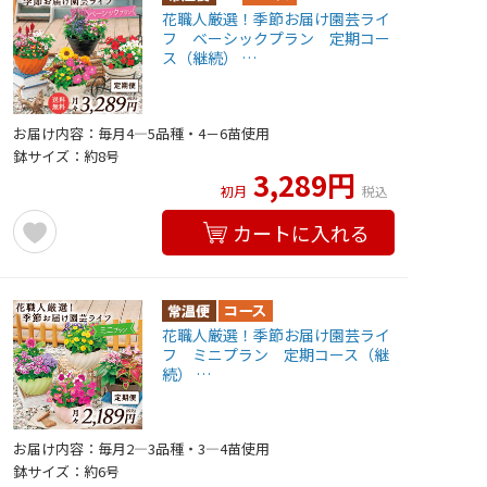
花職人厳選！季節お届け園芸ライ
フ ベーシックプラン 定期コー
ス（継続） …
お届け内容：毎月4―5品種・4－6苗使用
鉢サイズ：約8号
3,289円
初月
税込
カートに入れる
花職人厳選！季節お届け園芸ライ
フ ミニプラン 定期コース（継
続） …
お届け内容：毎月2―3品種・3―4苗使用
鉢サイズ：約6号