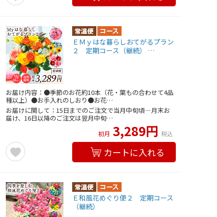
ＥＭｙはな暮らしおてがるプラン
２ 定期コース（継続） …
お届け内容：●季節のお花約10本（花・葉もの合わせて4品
種以上）●お手入れのしおり●お花…
お届けに関して：15日までのご注文で当月中旬頃―月末お
届け、16日以降のご注文は翌月中旬…
3,289円
初月
税込
カートに入れる
Ｅ和風花めぐり便２ 定期コース
（継続）