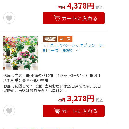
4,378円
初月
税込
カートに入れる
Ｅ苗だよりベーシックプラン 定
期コース（継続） …
お届け内容：● 季節の花12苗（ 1ポット3－3.5寸）● お手
入れの手引書※お花の専用…
お届けに関して：（注）当月お届けは15日〆切です。16日
以降のお申込は翌月からのお届けと…
3,278円
初月
税込
カートに入れる