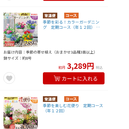
季節を彩る！カラーガーデニン
グ 定期コース（年１２回） …
お届け内容：季節の寄せ植え（おまかせ3品種3苗以上）
鉢サイズ：約8号
3,289円
初月
税込
カートに入れる
季節を楽しむ花便り 定期コース
（年１２回）