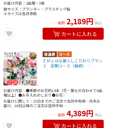
お届け内容：2品種・3苗
鉢サイズ：プランター：プラスチック製
※サイズは各月参照
2,189円
初月
税込
カートに入れる
ＥＭｙはな暮らしこだわりプラン
２ 定期コース（継続） …
お届け内容：●季節のお花約14本（花・葉もの合わせて6品
種以上）●お手入れのしおり●お花…
お届けに関して：15日までのご注文で当月中旬頃―月末お
届け、16日以降のご注文は翌月中旬…
4,389円
初月
税込
カートに入れる