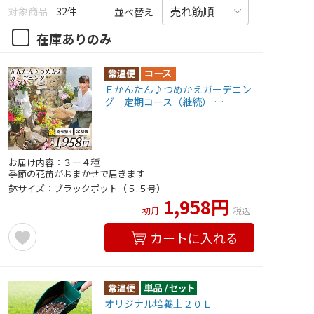
対象商品
32件
並べ替え
在庫ありのみ
Ｅかんたん♪つめかえガーデニン
グ 定期コース（継続） …
お届け内容：３ー４種
季節の花苗がおまかせで届きます
鉢サイズ：ブラックポット（５.５号）
1,958円
初月
税込
カートに入れる
オリジナル培養土２０Ｌ