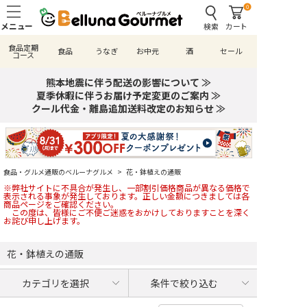
0
検索
カート
食品定期
食品
うなぎ
お中元
酒
セール
コース
熊本地震に伴う配送の影響について ≫
夏季休暇に伴うお届け予定変更のご案内 ≫
クール代金・離島追加送料改定のお知らせ ≫
食品・グルメ通販のベルーナグルメ
>
花・鉢植えの通販
※弊社サイトに不具合が発生し、一部割引価格商品が異なる価格で
表示される事象が発生しております。正しい金額につきましては各
商品ページをご確認ください。
この度は、皆様にご不便ご迷惑をおかけしておりますことを深く
お詫び申し上げます。
花・鉢植えの通販
カテゴリを選択
条件で絞り込む