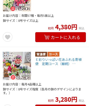
お届け内容：年間57種・毎月5苗以上
鉢サイズ：8号サイズ以上
4,380円
初月
税込
カートに入れる
Ｅ彩りいっぱい花あふれる寄植
便 定期コース（継続） …
お届け内容：毎月4品種以上
鉢サイズ：8号サイズ程度（各月の鉢のデザインによりま
す。）
3,280円
初月
税込