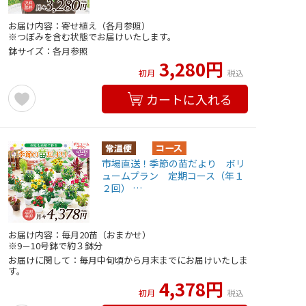
お届け内容：寄せ植え（各月参照）
※つぼみを含む状態でお届けいたします。
鉢サイズ：各月参照
3,280円
初月
税込
カートに入れる
市場直送！季節の苗だより ボリ
ュームプラン 定期コース（年１
２回） …
お届け内容：毎月20苗（おまかせ）
※9－10号鉢で約３鉢分
お届けに関して：毎月中旬頃から月末までにお届けいたしま
す。
4,378円
初月
税込