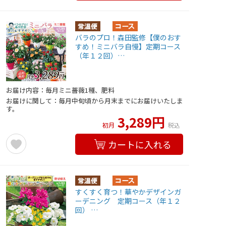
バラのプロ！森田監修【僕のおす
すめ！ミニバラ自慢】定期コース
（年１２回）…
お届け内容：毎月ミニ薔薇1種、肥料
お届けに関して：毎月中旬頃から月末までにお届けいたしま
す。
3,289円
初月
税込
カートに入れる
すくすく育つ！華やかデザインガ
ーデニング 定期コース（年１２
回） …