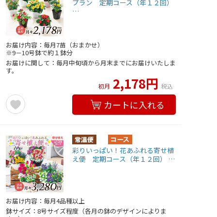
プラン 定期コース（年１２回）
…
お届け内容：毎月7苗（おまかせ）
※9－10号鉢で約１鉢分
お届けに関して：毎月中旬頃から月末までにお届けいたしま
す。
2,178円
初月
税込
カートに入れる
彩りいっぱい！花あふれる寄せ植
え便 定期コース（年１２回） …
お届け内容：毎月4品種以上
鉢サイズ：8号サイズ程度（各月の鉢のデザインによりま