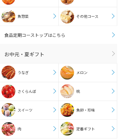
魚惣菜
その他コース
食品定期コーストップはこちら
お中元・夏ギフト
うなぎ
メロン
さくらんぼ
桃
スイーツ
魚卵・珍味
肉
定番ギフト