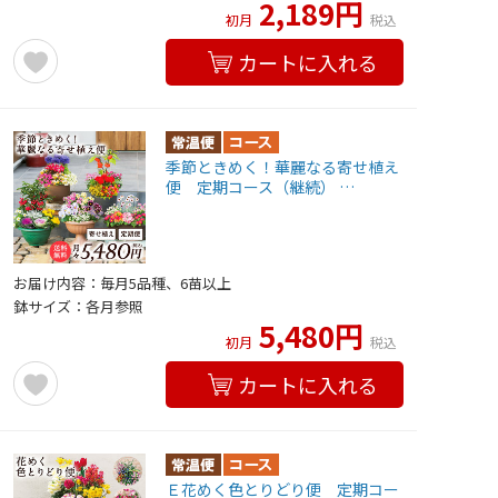
2,189円
初月
税込
カートに入れる
季節ときめく！華麗なる寄せ植え
便 定期コース（継続） …
お届け内容：毎月5品種、6苗以上
鉢サイズ：各月参照
5,480円
初月
税込
カートに入れる
Ｅ花めく色とりどり便 定期コー