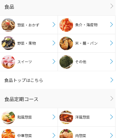
食品
魚介・海産物
惣菜・おかず
野菜・果物
米・麺・パン
スイーツ
その他
食品トップはこちら
食品定期コース
和風惣菜
洋風惣菜
中華惣菜
肉惣菜