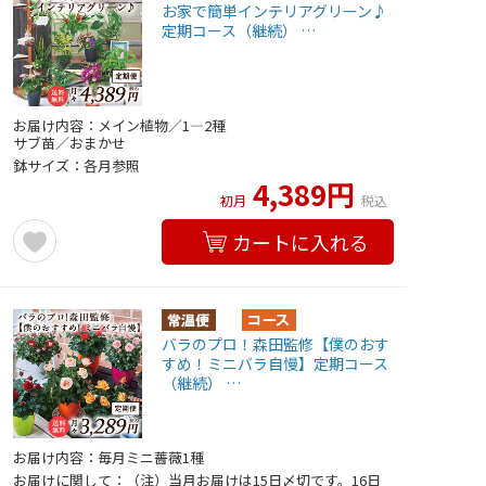
お家で簡単インテリアグリーン♪
定期コース（継続） …
お届け内容：メイン植物／1―2種
サブ苗／おまかせ
鉢サイズ：各月参照
4,389円
初月
税込
カートに入れる
バラのプロ！森田監修【僕のおす
すめ！ミニバラ自慢】定期コース
（継続） …
お届け内容：毎月ミニ薔薇1種
お届けに関して：（注）当月お届けは15日〆切です。16日