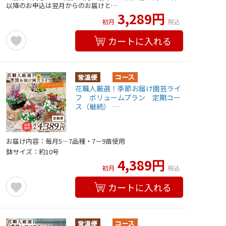
以降のお申込は翌月からのお届けと…
3,289円
初月
税込
カートに入れる
花職人厳選！季節お届け園芸ライ
フ ボリュームプラン 定期コー
ス（継続） …
お届け内容：毎月5―7品種・7－9苗使用
鉢サイズ：約10号
4,389円
初月
税込
カートに入れる