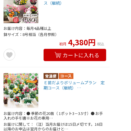
ス（継続）
お届け内容：毎月4品種以上
鉢サイズ：8号相当（各月参照）
4,380円
初月
税込
カートに入れる
Ｅ苗だよりボリュームプラン 定
期コース（継続） …
お届け内容：● 季節の花20苗（ 1ポット3－3.5寸）● お手
入れの手引書※お花の専用…
お届けに関して：（注）当月お届けは15日〆切です。16日
以降のお申込は翌月からのお届けと…