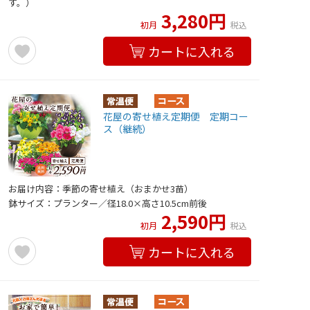
す。）
3,280円
初月
税込
カートに入れる
花屋の寄せ植え定期便 定期コー
ス（継続）
お届け内容：季節の寄せ植え（おまかせ3苗）
鉢サイズ：プランター／径18.0×高さ10.5cm前後
2,590円
初月
税込
カートに入れる