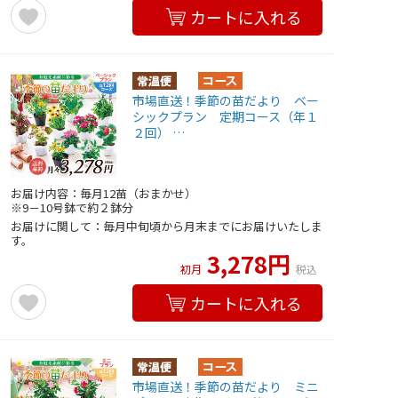
カートに入れる
市場直送！季節の苗だより ベー
シックプラン 定期コース（年１
２回） …
お届け内容：毎月12苗（おまかせ）
※9－10号鉢で約２鉢分
お届けに関して：毎月中旬頃から月末までにお届けいたしま
す。
3,278円
初月
税込
カートに入れる
市場直送！季節の苗だより ミニ