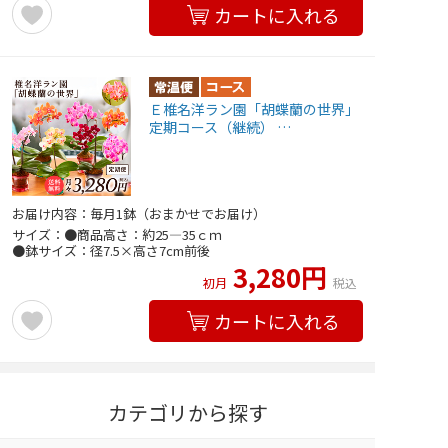
カートに入れる
Ｅ椎名洋ラン園「胡蝶蘭の世界」
定期コース（継続） …
お届け内容：毎月1鉢（おまかせでお届け）
サイズ：●商品高さ：約25―35ｃｍ
●鉢サイズ：径7.5×高さ7cm前後
3,280円
初月
税込
カートに入れる
カテゴリから探す