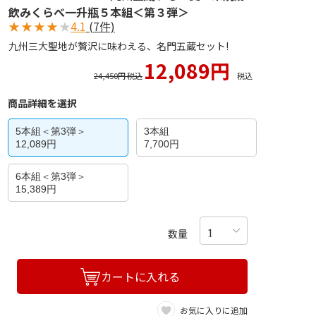
飲みくらべ一升瓶５本組＜第３弾＞
★
★
★
★
★
4.1
(7件)
九州三大聖地が贅沢に味わえる、名門五蔵セット!
12,089円
24,450円 税込
税込
商品詳細を選択
5本組＜第3弾＞
3本組
12,089円
7,700円
6本組＜第3弾＞
15,389円
数量
カートに入れる
お気に入りに追加