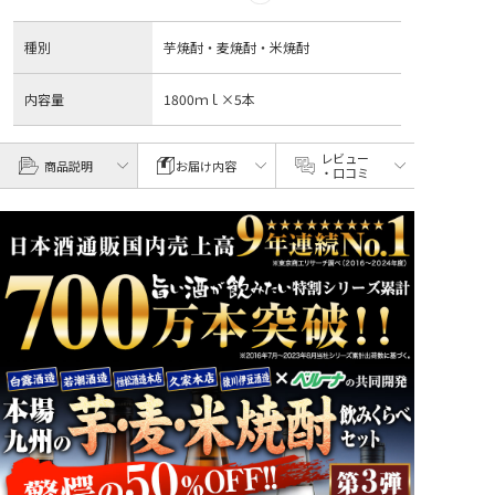
種別
芋焼酎・麦焼酎・米焼酎
内容量
1800ｍｌ×5本
レビュー
商品説明
お届け内容
・口コミ