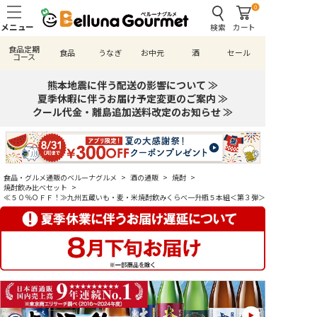
0
検索
カート
食品定期
食品
うなぎ
お中元
酒
セール
コース
熊本地震に伴う配送の影響について ≫
夏季休暇に伴うお届け予定変更のご案内 ≫
クール代金・離島追加送料改定のお知らせ ≫
食品・グルメ通販のベルーナグルメ
>
酒の通販
>
焼酎
>
焼酎飲み比べセット
>
≪５０％ＯＦＦ！≫九州五蔵いも・麦・米焼酎飲みくらべ一升瓶５本組＜第３弾＞