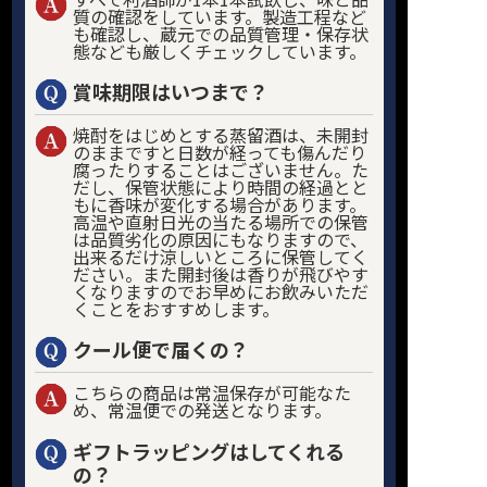
質の確認をしています。製造工程など
も確認し、蔵元での品質管理・保存状
態なども厳しくチェックしています。
賞味期限はいつまで？
焼酎をはじめとする蒸留酒は、未開封
のままですと日数が経っても傷んだり
腐ったりすることはございません。た
だし、保管状態により時間の経過とと
もに香味が変化する場合があります。
高温や直射日光の当たる場所での保管
は品質劣化の原因にもなりますので、
出来るだけ涼しいところに保管してく
ださい。また開封後は香りが飛びやす
くなりますのでお早めにお飲みいただ
くことをおすすめします。
クール便で届くの？
こちらの商品は常温保存が可能なた
め、常温便での発送となります。
ギフトラッピングはしてくれる
の？