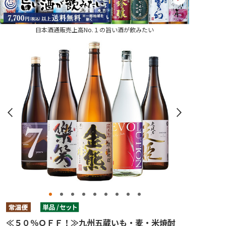
日本酒通販売上高No.１の旨い酒が飲みたい
≪５０％ＯＦＦ！≫九州五蔵いも・麦・米焼酎