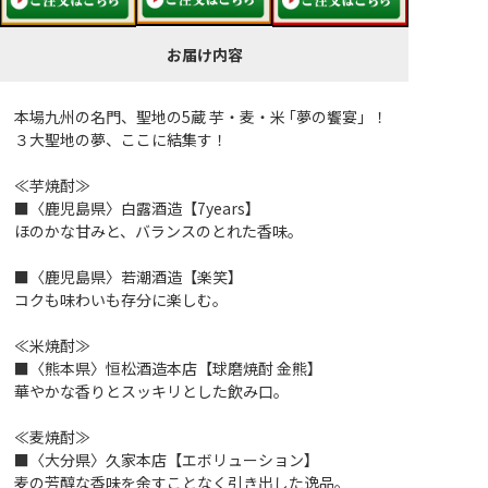
お届け内容
本場九州の名門、聖地の5蔵 芋・麦・米 ｢夢の饗宴」！
３大聖地の夢、ここに結集す！
≪芋焼酎≫
■〈鹿児島県〉白露酒造【7years】
ほのかな甘みと、バランスのとれた香味。
■〈鹿児島県〉若潮酒造【楽笑】
コクも味わいも存分に楽しむ。
≪米焼酎≫
■〈熊本県〉恒松酒造本店【球磨焼酎 金熊】
華やかな香りとスッキリとした飲み口。
≪麦焼酎≫
■〈大分県〉久家本店【エボリューション】
麦の芳醇な香味を余すことなく引き出した逸品。