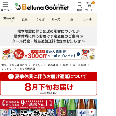
0
検索
カート
食品定期
食品
うなぎ
お中元
酒
セール
コース
熊本地震に伴う配送の影響について ≫
夏季休暇に伴うお届け予定変更のご案内 ≫
クール代金・離島追加送料改定のお知らせ ≫
食品・グルメ通販のベルーナグルメ
>
酒の通販
>
焼酎
>
麦・米焼酎
>
ｐｕｒｅ ｒｉｃｅ純米原酒