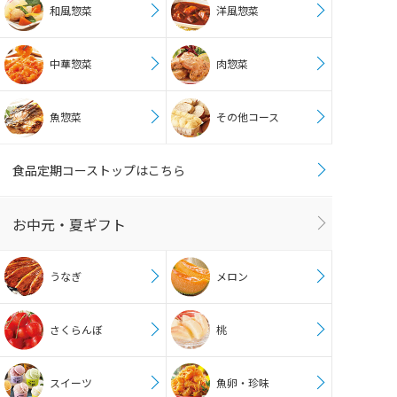
和風惣菜
洋風惣菜
中華惣菜
肉惣菜
魚惣菜
その他コース
食品定期コーストップはこちら
お中元・夏ギフト
うなぎ
メロン
さくらんぼ
桃
スイーツ
魚卵・珍味