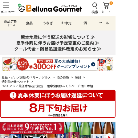
0
検索
カート
食品定期
食品
うなぎ
お中元
酒
セール
コース
熊本地震に伴う配送の影響について ≫
夏季休暇に伴うお届け予定変更のご案内 ≫
クール代金・離島追加送料改定のお知らせ ≫
食品・グルメ通販のベルーナグルメ
>
酒の通販
>
焼酎
>
焼酎飲み比べセット
>
IWSCアジア最優秀醸造元認定 薩摩宝山飲みくらべ一升瓶５本組