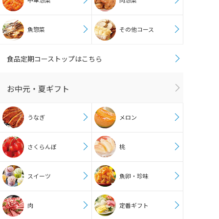
魚惣菜
その他コース
食品定期コーストップはこちら
お中元・夏ギフト
うなぎ
メロン
さくらんぼ
桃
スイーツ
魚卵・珍味
肉
定番ギフト