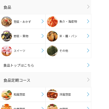
食品
魚介・海産物
惣菜・おかず
野菜・果物
米・麺・パン
スイーツ
その他
食品トップはこちら
食品定期コース
和風惣菜
洋風惣菜
中華惣菜
肉惣菜