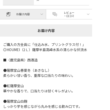
レビュー
お届け内容
・口コミ
お届け内容
ご購入の方全員に「仕込み水、プリントグラス付！」
◎HOUMEI（2Ｌ）薩摩半島高峰水系の清らかな伏流水
■〈鹿児島県〉西酒造
●薩摩宝山春夏冬（あきなし）
柔らかい甘い香り、重厚な口当たりの味わい。
●紅薩摩宝山
華やかな香りで、口当たりは甘くキレがよい。
●薩摩宝山白麹
しっかり芋を感じながら丸みを感じる飲み口です。