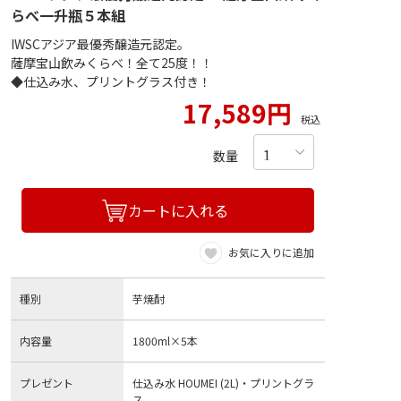
らべ一升瓶５本組
IWSCアジア最優秀醸造元認定。
薩摩宝山飲みくらべ！全て25度！！
◆仕込み水、プリントグラス付き！
17,589円
税込
数量
カートに入れる
お気に入りに追加
種別
芋焼酎
内容量
1800ml×5本
プレゼント
仕込み水 HOUMEI (2L)・プリントグラ
ス