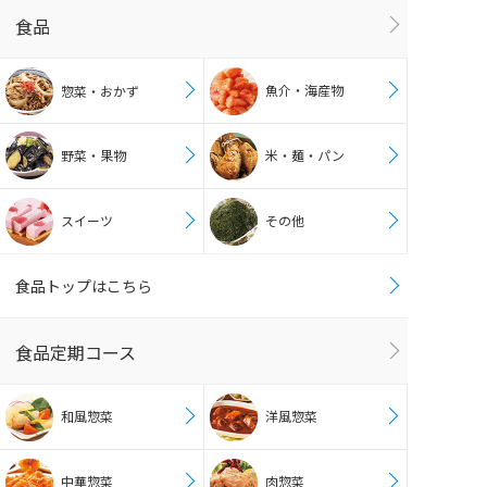
食品
魚介・海産物
惣菜・おかず
野菜・果物
米・麺・パン
スイーツ
その他
食品トップはこちら
食品定期コース
和風惣菜
洋風惣菜
中華惣菜
肉惣菜