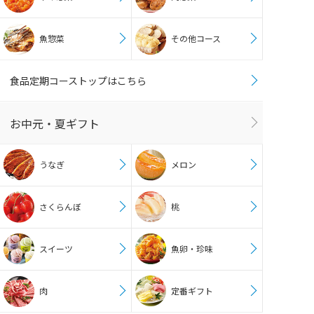
魚惣菜
その他コース
食品定期コーストップはこちら
お中元・夏ギフト
うなぎ
メロン
さくらんぼ
桃
スイーツ
魚卵・珍味
肉
定番ギフト