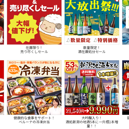
在庫限り！
数量限定！
売り尽くしセール
酒在庫処分セール
健康的な食事をサポート！
大吟醸入り！
ベルーナの冷凍弁当
酒処新潟の地酒5本に一升瓶1本増
量！！