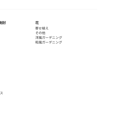
焼酎
花
寄せ植え
その他
洋風ガーデニング
和風ガーデニング
ス