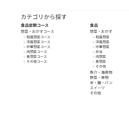
カテゴリから探す
食品定期コース
食品
惣菜・おかずコース
惣菜・おかず
和風惣菜コース
和風惣菜
洋風惣菜コース
洋風惣菜
中華惣菜コース
中華惣菜
肉惣菜コース
弁当
魚惣菜コース
肉惣菜
その他コース
魚惣菜
その他
魚介・海産物
野菜・果物
米・麺・パン
スイーツ
その他