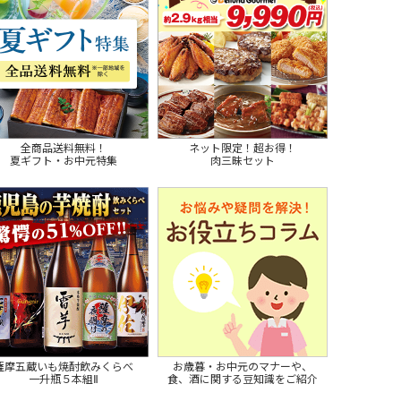
全商品送料無料！
ネット限定！超お得！
夏ギフト・お中元特集
肉三昧セット
薩摩五蔵いも焼酎飲みくらべ
お歳暮・お中元のマナーや、
一升瓶５本組Ⅱ
食、酒に関する豆知識をご紹介