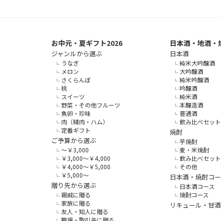
お中元・夏ギフト2026
日本酒・地酒・
ジャンルから選ぶ
日本酒
うなぎ
純米大吟醸酒
メロン
大吟醸酒
さくらんぼ
純米吟醸酒
桃
吟醸酒
スイーツ
純米酒
野菜・その他フルーツ
本醸造酒
魚卵・珍味
普通酒
肉（精肉・ハム）
飲み比べセット
定番ギフト
焼酎
ご予算から選ぶ
芋焼酎
～￥3,000
麦・米焼酎
￥3,000～￥4,000
飲み比べセット
￥4,000～￥5,000
その他
￥5,000～
日本酒・焼酎コー
贈り先から選ぶ
日本酒コース
親戚に贈る
焼酎コース
家族に贈る
リキュール・甘酒
友人・知人に贈る
職場・取引先に贈る