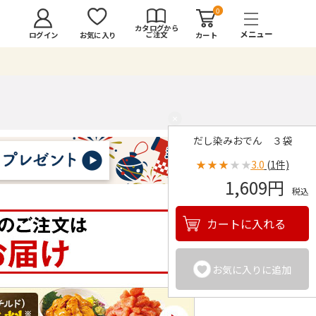
0
カタログから
ご注文
ログイン
カート
お気に入り
×
だし染みおでん ３袋
★
★
★
★
★
3.0
(1件)
1,609円
税込
カートに入れる
お気に入りに追加