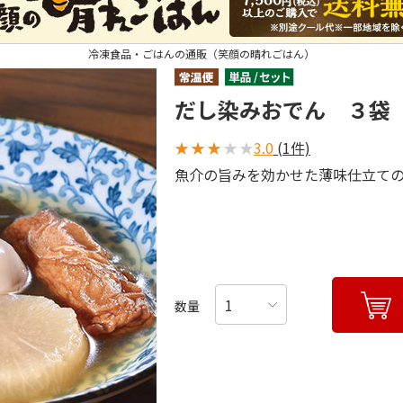
冷凍食品・ごはんの通販（笑顔の晴れごはん）
だし染みおでん ３袋
★
★
★
★
★
3.0
(1件)
魚介の旨みを効かせた薄味仕立て
数量