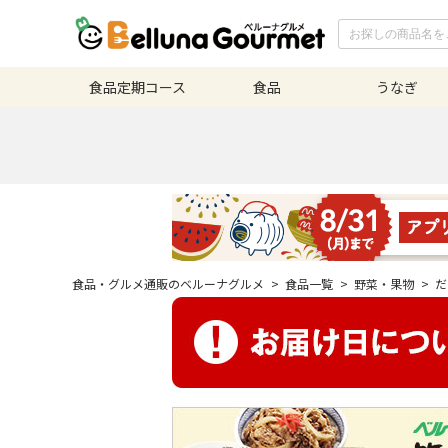
食品定期
コース
食品
うなぎ
食品・グルメ通販のベルーナグルメ
>
食品一覧
>
野菜・果物
>
だ