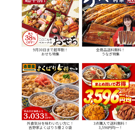
9月30日まで超早割！
全商品送料無料！
おせち特集
うなぎ特集
外食気分を味わいたい方に！
3点購入で送料無料！
吉野家よくばり５種２０袋
3,596円均一！