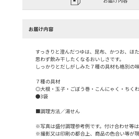
お届け内容
お届け内容
すっきりと澄んだつゆは、昆布、かつお、ほ
思わず飲み干したくなるおいしさです。
しっかりとだしがしみた７種の具材も格別の
７種の具材
◎大根・玉子・ごぼう巻・こんにゃく・ちく
●3袋
■調理方法／湯せん
※写真は盛付調理参考例です。付け合わせ等
※撮影又は印刷の都合上、商品の色合い等が