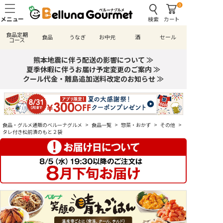
0
検索
カート
食品定期
食品
うなぎ
お中元
酒
セール
コース
熊本地震に伴う配送の影響について ≫
夏季休暇に伴うお届け予定変更のご案内 ≫
クール代金・離島追加送料改定のお知らせ ≫
食品・グルメ通販のベルーナグルメ
>
食品一覧
>
惣菜・おかず
>
その他
>
タレ付き松前漬のもと２袋