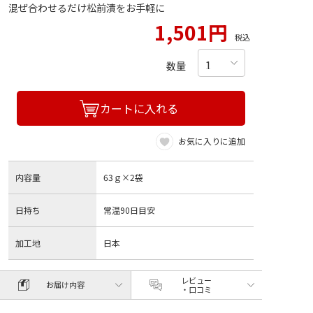
混ぜ合わせるだけ松前漬をお手軽に
1,501円
税込
数量
カートに入れる
お気に入りに追加
内容量
63ｇ×2袋
日持ち
常温90日目安
加工地
日本
レビュー
お届け内容
・口コミ