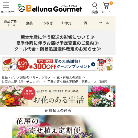
0
検索
カート
食品定期
食品
うなぎ
お中元
酒
セール
コース
熊本地震に伴う配送の影響について ≫
夏季休暇に伴うお届け予定変更のご案内 ≫
クール代金・離島追加送料改定のお知らせ ≫
食品・グルメ通販のベルーナグルメ
>
花・鉢植えの通販
>
お庭のお花（ガーデニング）
>
花屋の寄せ植え定期便 定期コース（継続）
花 鉢植えの通販