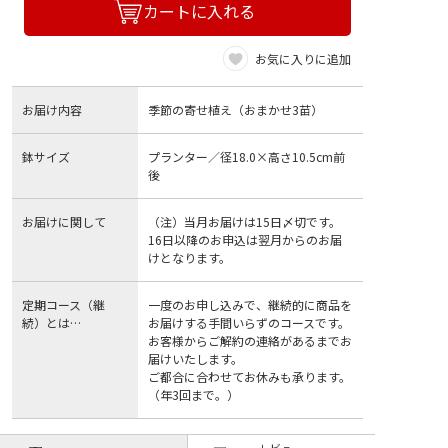
カートに入れる
お気に入りに追加
お届け内容
季節の寄せ植え（おまかせ3苗）
鉢サイズ
プランター／径18.0×高さ10.5cm前
後
お届けに関して
（注）当月お届けは15日〆切です。
16日以降のお申込は翌月からのお届
けとなります。
定期コース（継
一度のお申し込みで、継続的に商品を
続）とは…
お届けする手間いらずのコースです。
お客様からご解約の連絡があるまでお
届けいたします。
ご都合に合わせてお休みも承ります。
（年3回まで。）