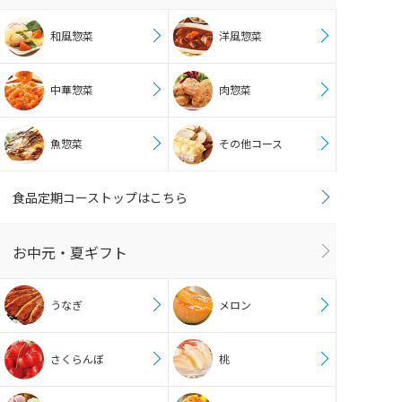
和風惣菜
洋風惣菜
中華惣菜
肉惣菜
魚惣菜
その他コース
食品定期コーストップはこちら
お中元・夏ギフト
うなぎ
メロン
さくらんぼ
桃