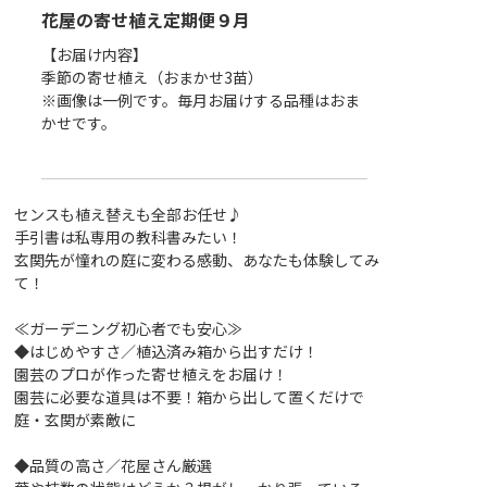
花屋の寄せ植え定期便９月
花屋の寄せ植
【お届け内容】
【お届け内容】
季節の寄せ植え（おまかせ3苗）
季節の寄せ植え（
はおま
※画像は一例です。毎月お届けする品種はおま
※画像は一例で
かせです。
かせです。
センスも植え替えも全部お任せ♪
手引書は私専用の教科書みたい！
玄関先が憧れの庭に変わる感動、あなたも体験してみ
て！
≪ガーデニング初心者でも安心≫
◆はじめやすさ／植込済み箱から出すだけ！
園芸のプロが作った寄せ植えをお届け！
園芸に必要な道具は不要！箱から出して置くだけで
庭・玄関が素敵に
◆品質の高さ／花屋さん厳選