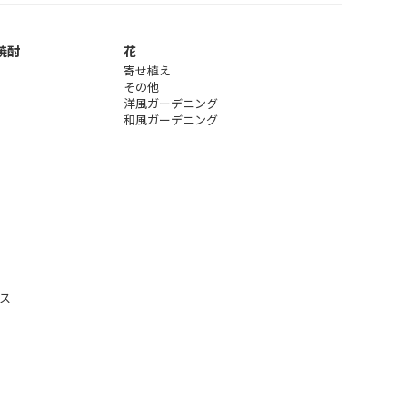
焼酎
花
寄せ植え
その他
洋風ガーデニング
和風ガーデニング
ス