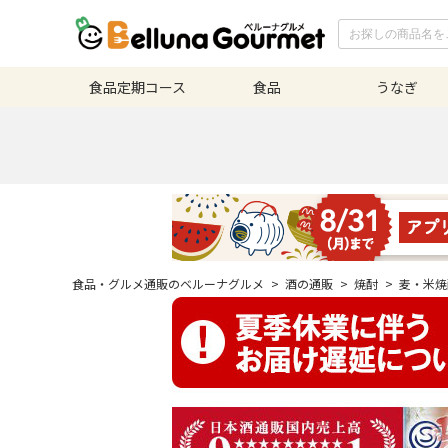
食品定期
コース
食品
うなぎ
食品・グルメ通販のベルーナグルメ
>
酒の通販
>
焼酎
>
麦・米