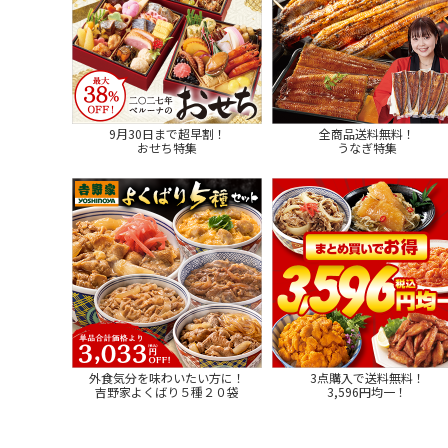
9月30日まで超早割！
全商品送料無料！
おせち特集
うなぎ特集
外食気分を味わいたい方に！
3点購入で送料無料！
吉野家よくばり５種２０袋
3,596円均一！