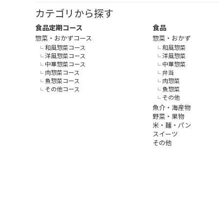
カテゴリから探す
食品定期コース
食品
惣菜・おかずコース
惣菜・おかず
和風惣菜コース
和風惣菜
洋風惣菜コース
洋風惣菜
中華惣菜コース
中華惣菜
肉惣菜コース
弁当
魚惣菜コース
肉惣菜
その他コース
魚惣菜
その他
魚介・海産物
野菜・果物
米・麺・パン
スイーツ
その他