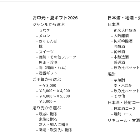
お中元・夏ギフト2026
日本酒・地酒・
ジャンルから選ぶ
日本酒
うなぎ
純米大吟醸酒
メロン
大吟醸酒
さくらんぼ
純米吟醸酒
桃
吟醸酒
スイーツ
純米酒
野菜・その他フルーツ
本醸造酒
魚卵・珍味
普通酒
肉（精肉・ハム）
飲み比べセット
定番ギフト
焼酎
ご予算から選ぶ
芋焼酎
～￥3,000
麦・米焼酎
￥3,000～￥4,000
飲み比べセット
￥4,000～￥5,000
その他
￥5,000～
日本酒・焼酎コー
贈り先から選ぶ
日本酒コース
親戚に贈る
焼酎コース
家族に贈る
リキュール・甘酒
友人・知人に贈る
職場・取引先に贈る