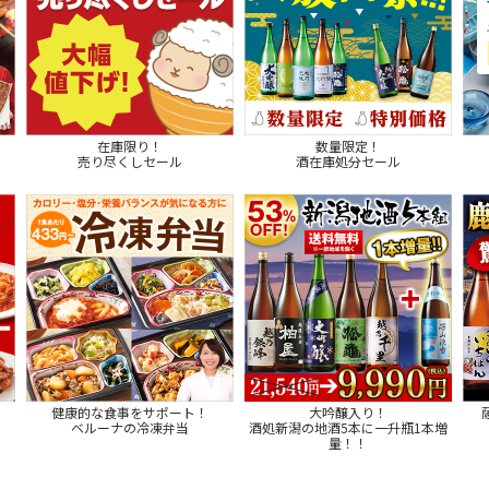
在庫限り！
数量限定！
売り尽くしセール
酒在庫処分セール
健康的な食事をサポート！
大吟醸入り！
ベルーナの冷凍弁当
酒処新潟の地酒5本に一升瓶1本増
量！！