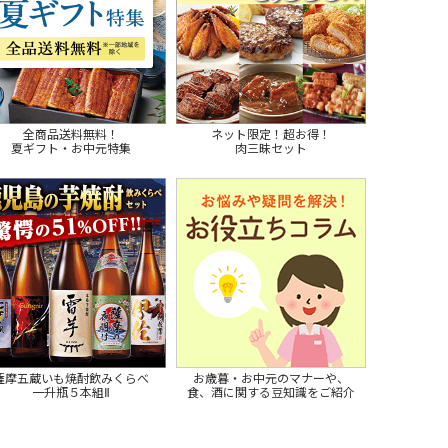
全商品送料無料！
ネット限定！超お得！
夏ギフト・お中元特集
肉三昧セット
薩摩五蔵いも焼酎飲みくらべ
お歳暮・お中元のマナーや、
一升瓶５本組Ⅱ
食、酒に関する豆知識をご紹介