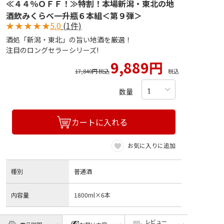
≪４４％ＯＦＦ！≫特割！本場新潟・東北の地
酒飲みくらべ一升瓶６本組＜第９弾＞
★
★
★
★
★
5.0
(1件)
酒処「新潟・東北」の旨い地酒を厳選！
注目のロングセラーシリーズ!
9,889円
17,840円 税込
税込
数量
カートに入れる
お気に入りに追加
種別
普通酒
内容量
1800ml×6本
レビュー