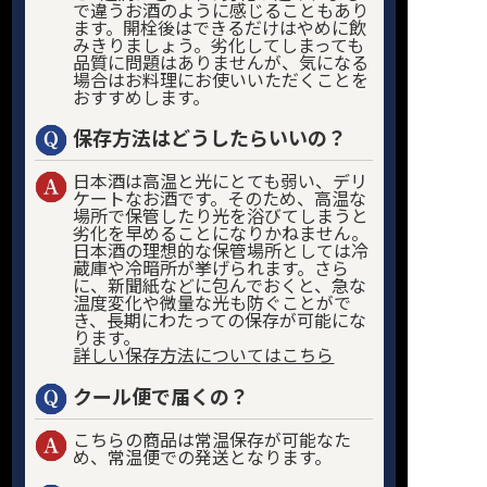
で違うお酒のように感じることもあり
ます。開栓後はできるだけはやめに飲
みきりましょう。劣化してしまっても
品質に問題はありませんが、気になる
場合はお料理にお使いいただくことを
おすすめします。
保存方法はどうしたらいいの？
日本酒は高温と光にとても弱い、デリ
ケートなお酒です。そのため、高温な
場所で保管したり光を浴びてしまうと
劣化を早めることになりかねません。
日本酒の理想的な保管場所としては冷
蔵庫や冷暗所が挙げられます。さら
に、新聞紙などに包んでおくと、急な
温度変化や微量な光も防ぐことがで
き、長期にわたっての保存が可能にな
ります。
詳しい保存方法についてはこちら
クール便で届くの？
こちらの商品は常温保存が可能なた
め、常温便での発送となります。