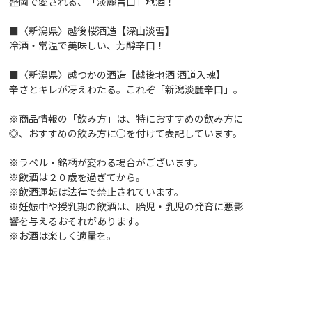
盛岡で愛される、「淡麗旨口」地酒！
■〈新潟県〉越後桜酒造【深山淡雪】
冷酒・常温で美味しい、芳醇辛口！
■〈新潟県〉越つかの酒造【越後地酒 酒道入魂】
辛さとキレが冴えわたる。これぞ「新潟淡麗辛口」。
※商品情報の「飲み方」は、特におすすめの飲み方に
◎、おすすめの飲み方に○を付けて表記しています。
※ラベル・銘柄が変わる場合がございます。
※飲酒は２０歳を過ぎてから。
※飲酒運転は法律で禁止されています。
※妊娠中や授乳期の飲酒は、胎児・乳児の発育に悪影
響を与えるおそれがあります。
※お酒は楽しく適量を。
（株）ベルーナは一般酒類小売業免許を付与されてい
ます。