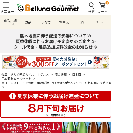
0
検索
カート
食品定期
食品
うなぎ
お中元
酒
セール
コース
熊本地震に伴う配送の影響について ≫
夏季休暇に伴うお届け予定変更のご案内 ≫
クール代金・離島追加送料改定のお知らせ ≫
食品・グルメ通販のベルーナグルメ
>
酒の通販
>
日本酒
>
日本酒飲み比べセット
>
≪４４％ＯＦＦ！≫特割！本場新潟・東北の地酒飲みくらべ一升瓶６本組＜第９弾
＞