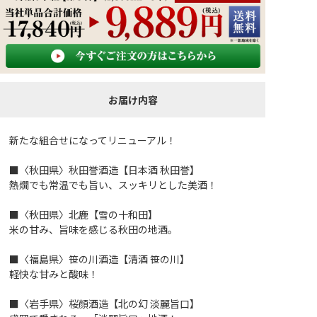
お届け内容
新たな組合せになってリニューアル！
■〈秋田県〉秋田誉酒造【日本酒 秋田誉】
熱燗でも常温でも旨い、スッキリとした美酒！
■〈秋田県〉北鹿【雪の十和田】
米の甘み、旨味を感じる秋田の地酒。
■〈福島県〉笹の川酒造【清酒 笹の川】
軽快な甘みと酸味！
■〈岩手県〉桜顔酒造【北の幻 淡麗旨口】