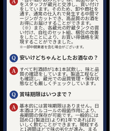
をスタッフが蔵元と交渉し、買い付け
をしています。そのため、卸や商社を
通す、通常の仕入れで発生する中間マ
ージンがカットでき、高品質のお酒を
お得にお届けすることができます。
（※）また、各蔵元の貯蔵タンクの買
い付け、自社のセット組、梱包の改善
をしたことにより、お買い得価格を実
現することができました。
※一部中間業者を含む場合がございます。
安いけどちゃんとしたお酒なの？
すべて利酒師が1本1本試飲し、味と品
質の確認をしています。製造工程など
も確認し、蔵元での品質管理・保存状
態なども厳しくチェックしています。
賞味期限はいつまで？
基本的には賞味期限はありません。日
本酒はアルコールの殺菌作用により、
長期間の保存が可能です。一般的には
詰め口(製造日)より約1年であればお
いしく飲むことができます。開栓する
と1週間ほどで味の劣化が進み、まる