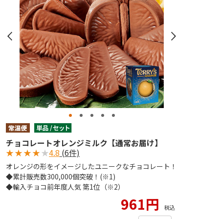
チョコレートオレンジミルク【通常お届け】
★
★
★
★
★
4.8
(6件)
オレンジの形をイメージしたユニークなチョコレート！
◆累計販売数300,000個突破！(※1)
◆輸入チョコ前年度人気 第1位（※2）
961円
税込