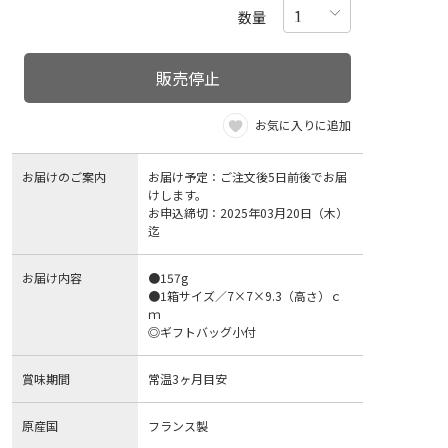
数量
販売停止
お気に入りに追加
お届けのご案内
お届け予定：ご注文後5日前後でお届
けします。
お申込締切：2025年03月20日（木）
迄
お届け内容
●157g
●1箱サイズ／7×7×9.3（高さ）ｃ
ｍ
◎ギフトバッグ小付
賞味期間
常温3ヶ月目安
原産国
フランス製