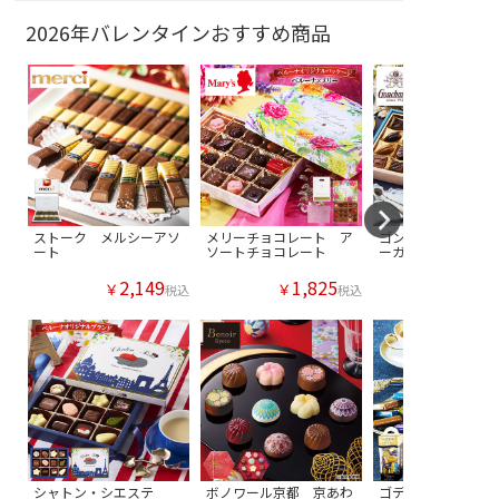
2026年バレンタインおすすめ商品
ストーク メルシーアソ
メリーチョコレート ア
ゴンチャロフ ジュ
ート
ソートチョコレート
ーガーデン
2,149
1,825
￥
￥
税込
税込
シャトン・シエステ
ボノワール京都 京あわ
ゴディバ シグネチ