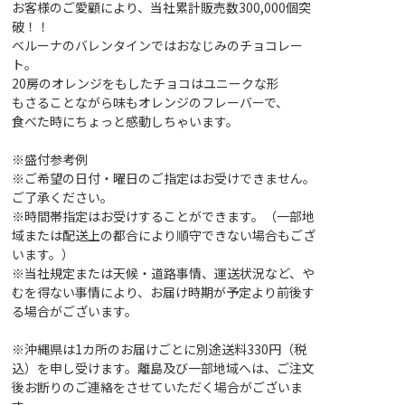
お客様のご愛顧により、当社累計販売数300,000個突
破！！
ベルーナのバレンタインではおなじみのチョコレー
ト。
20房のオレンジをもしたチョコはユニークな形
もさることながら味もオレンジのフレーバーで、
食べた時にちょっと感動しちゃいます。
※盛付参考例
※ご希望の日付・曜日のご指定はお受けできません。
ご了承ください。
※時間帯指定はお受けすることができます。（一部地
域または配送上の都合により順守できない場合もござ
います。）
※当社規定または天候・道路事情、運送状況など、や
むを得ない事情により、お届け時期が予定より前後す
る場合がございます。
※沖縄県は1カ所のお届けごとに別途送料330円（税
込）を申し受けます。離島及び一部地域へは、ご注文
後お断りのご連絡をさせていただく場合がございま