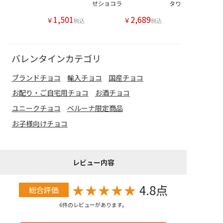
せショコラ
タワーナポリタン
1,501
2,689
￥
￥
税込
税込
バレンタインカテゴリ
ブランドチョコ
輸入チョコ
国産チョコ
お配り・ご自宅用チョコ
お酒チョコ
ユニークチョコ
ベルーナ限定商品
お子様向けチョコ
レビュー内容
★
★
★
★
★
4.8点
総合評価
6件のレビューがあります。