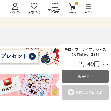
0
カタログから
ご注文
ログイン
カート
お気に入り
×
モロゾフ マイプレシャス
【５日前後お届け】
2,149円
税込
販売停止
お気に入りに追加