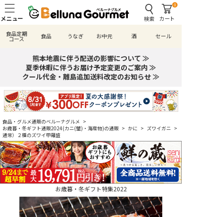
0
検索
カート
食品定期
食品
うなぎ
お中元
酒
セール
コース
熊本地震に伴う配送の影響について ≫
夏季休暇に伴うお届け予定変更のご案内 ≫
クール代金・離島追加送料改定のお知らせ ≫
食品・グルメ通販のベルーナグルメ
>
お歳暮・冬ギフト通販2024(カニ(蟹)・海産物)の通販
>
かに
>
ズワイガニ
>
通常）２種のズワイ甲羅盛
お歳暮・冬ギフト特集2022