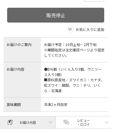
販売停止
お気に入りに追加
お届けのご案内
お届け予定：10月上旬―2月下旬
※期間指定は注文確認ページより設定
してください。
お届け内容
●計6個（いくら入り3個、ウニソー
ス入り3個）
■原料原産地／ズワイガニ：カナダ、
紅ズワイ：韓国、ウニ：チリ、いく
ら：北海道
賞味期間
冷凍2ヶ月目安
レビュー
お届け内容
・口コミ