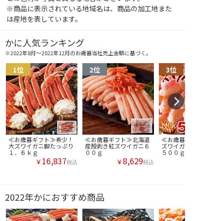
※商品に表示されている地域名は、商品の加工地また
は産地を表しています。
かに人気ランキング
※2022年8月～2022年12月のお歳暮当社売上金額に基づく。
≪お歳暮ギフト≫希少！
≪お歳暮ギフト≫北海道
≪お歳暮ギフト≫ボイ
大ズワイガニ脚たっぷり
産殻剥き紅ズワイガニ６
ズワイガニ爪肉たっぷ
１．６ｋｇ
００ｇ
５００ｇ
16,837
8,629
￥
￥
税込
税込
2022年かにおすすめ商品