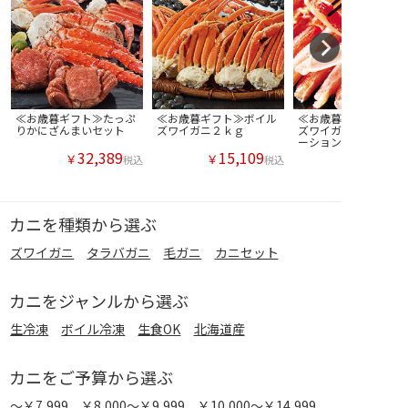
≪お歳暮ギフト≫たっぷ
≪お歳暮ギフト≫ボイル
≪お歳暮ギフト≫ボイ
りかにざんまいセット
ズワイガニ２ｋｇ
ズワイガニ棒肉ハーフ
ーション４００ｇ
32,389
15,109
￥
￥
税込
税込
カニを種類から選ぶ
ズワイガニ
タラバガニ
毛ガニ
カニセット
カニをジャンルから選ぶ
生冷凍
ボイル冷凍
生食OK
北海道産
カニをご予算から選ぶ
～￥7,999
￥8,000～￥9,999
￥10,000～￥14,999