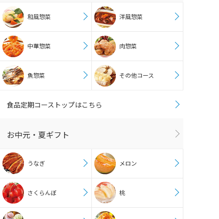
和風惣菜
洋風惣菜
中華惣菜
肉惣菜
魚惣菜
その他コース
食品定期コーストップはこちら
お中元・夏ギフト
うなぎ
メロン
さくらんぼ
桃