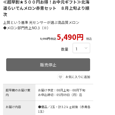
≪超早割★５００円お得！お中元ギフト≫北海
道らいでんメロン赤青セット ８月上旬より順
次
上質という基準 光センサーが選ぶ高品質メロン
◆メロン部門売上NO.3（※）
5,490円
5,990円 税込
税込
数量
販売停止
お気に入りに追加
超早期のお届け案
お届け予定：08月上旬―08月下旬
内
お申込締切：05月09日（月）迄
お届け内容
●優品／2玉・計3.2ｋｇ前後（赤青各
1玉）