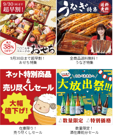
9月30日まで超早割！
全商品送料無料！
おせち特集
うなぎ特集
在庫限り！
数量限定！
売り尽くしセール
酒在庫処分セール