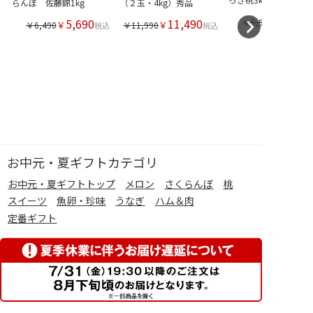
らんぼ 佐藤錦1kg
（２玉・4kg）秀品
5,690
11,490
￥5,990
￥
￥
￥6,490
￥11,990
税込
税込
お中元・夏ギフトカテゴリ
お中元・夏ギフトトップ
メロン
さくらんぼ
桃
スイーツ
魚卵・珍味
うなぎ
ハム＆肉
定番ギフト