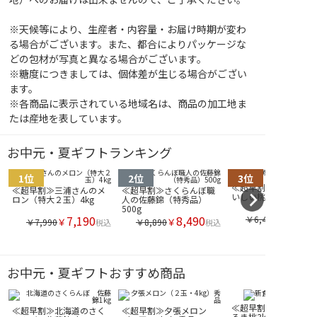
※天候等により、生産者・内容量・お届け時期が変わ
る場合がございます。また、都合によりパッケージな
どの包材が写真と異なる場合がございます。
※糖度につきましては、個体差が生じる場合がござい
ます。
※各商品に表示されている地域名は、商品の加工地ま
たは産地を表しています。
お中元・夏ギフトランキング
≪超早割≫山梨県産の
≪超早割≫三浦さんのメ
≪超早割≫さくらんぼ職
いしい桃2.5kg
ロン（特大２玉）4kg
人の佐藤錦（特秀品）
500g
7,190
8,490
￥6,490
￥
￥
￥7,990
￥8,890
税込
税込
お中元・夏ギフトおすすめ商品
≪超早割≫新食感のお
≪超早割≫北海道のさく
≪超早割≫夕張メロン
ろき桃3kg