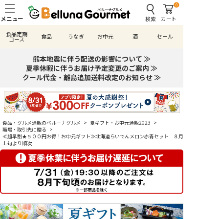
0
検索
カート
食品定期
食品
うなぎ
お中元
酒
セール
コース
熊本地震に伴う配送の影響について ≫
夏季休暇に伴うお届け予定変更のご案内 ≫
クール代金・離島追加送料改定のお知らせ ≫
食品・グルメ通販のベルーナグルメ
>
夏ギフト・お中元通販2023
>
職場・取引先に贈る
>
≪超早割★５００円お得！お中元ギフト≫北海道らいでんメロン赤青セット ８月
上旬より順次