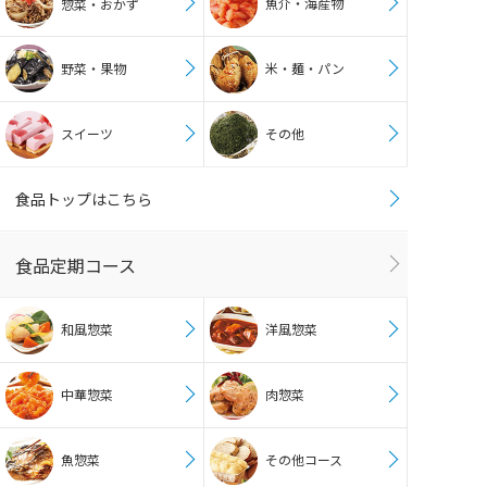
魚介・海産物
惣菜・おかず
野菜・果物
米・麺・パン
スイーツ
その他
食品トップはこちら
食品定期コース
和風惣菜
洋風惣菜
中華惣菜
肉惣菜
魚惣菜
その他コース