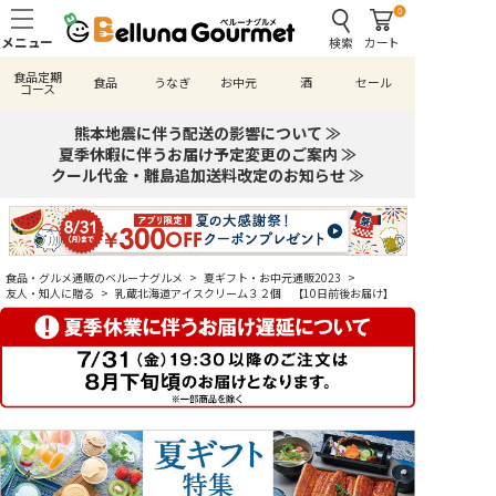
0
検索
カート
食品定期
食品
うなぎ
お中元
酒
セール
コース
熊本地震に伴う配送の影響について ≫
夏季休暇に伴うお届け予定変更のご案内 ≫
クール代金・離島追加送料改定のお知らせ ≫
食品・グルメ通販のベルーナグルメ
>
夏ギフト・お中元通販2023
>
友人・知人に贈る
>
乳蔵北海道アイスクリーム３２個 【10日前後お届け】