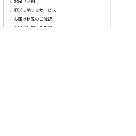
お届け時期
配送に関するサービス
お届け状況のご確認
お届けに関するご案内
お支払いについて
郵便振込・コンビニ払い
振込用紙のスマホでのアプリ決済
クレジットカード払い
インターネットバンキング
代金引換
お支払に関するご注意とご案内
キャンセル･交換･返品について