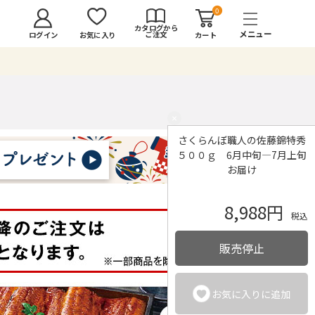
0
カタログから
ご注文
ログイン
カート
お気に入り
×
さくらんぼ職人の佐藤錦特秀
５００ｇ 6月中旬―7月上旬
お届け
8,988円
税込
販売停止
お気に入りに追加