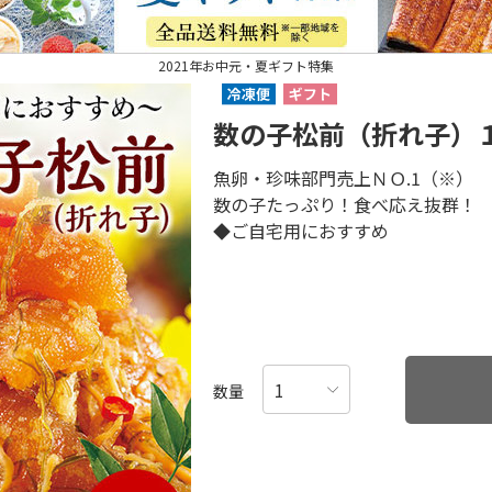
2021年お中元・夏ギフト特集
数の子松前（折れ子）
魚卵・珍味部門売上ＮＯ.1（※）
数の子たっぷり！食べ応え抜群！
◆ご自宅用におすすめ
数量