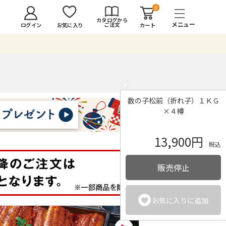
0
カタログから
ご注文
ログイン
カート
お気に入り
×
数の子松前（折れ子）１ＫＧ
×４樽
13,900円
税込
販売停止
お気に入りに追加