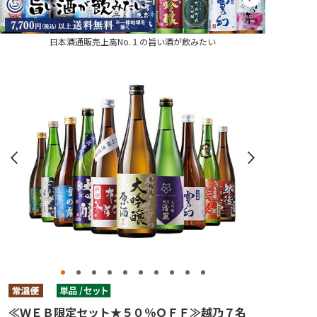
日本酒通販売上高No.１の旨い酒が飲みたい
≪ＷＥＢ限定セット★５０％ＯＦＦ≫越乃７名