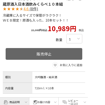
蔵原酒入日本酒飲みくらべ１０本組
★
★
★
★
★
4.6
(8件)
冷蔵庫に入るサイズで保管がラクラク！
ＷＥＢ限定！原酒も入った、10本セット！！
10,989円
22,300円 税込
税込
数量
販売停止
お気に入りに追加
種別
大吟醸酒・純米酒
内容量
720ｍｌ×10本
レビュー
商品説明
お届け内容
・口コミ