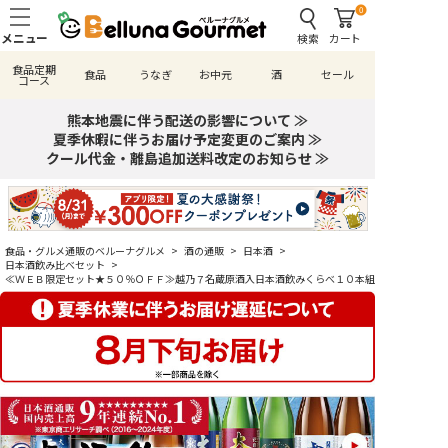
0
検索
カート
食品定期
食品
うなぎ
お中元
酒
セール
コース
熊本地震に伴う配送の影響について ≫
夏季休暇に伴うお届け予定変更のご案内 ≫
クール代金・離島追加送料改定のお知らせ ≫
食品・グルメ通販のベルーナグルメ
>
酒の通販
>
日本酒
>
日本酒飲み比べセット
>
≪ＷＥＢ限定セット★５０％ＯＦＦ≫越乃７名蔵原酒入日本酒飲みくらべ１０本組