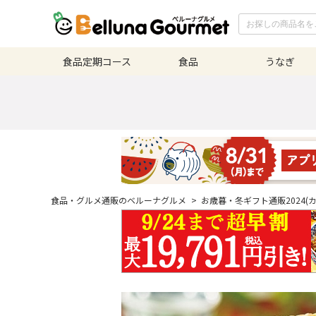
食品定期
コース
食品
うなぎ
食品・グルメ通販のベルーナグルメ
>
お歳暮・冬ギフト通販2024(