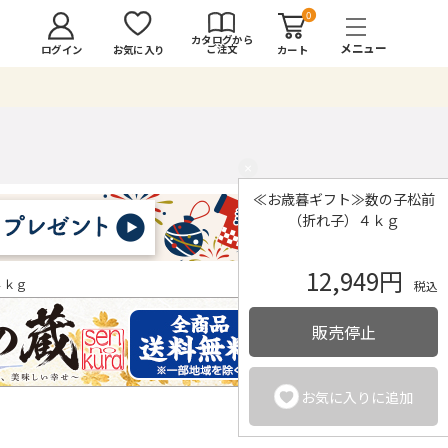
0
カタログから
ご注文
ログイン
カート
お気に入り
×
≪お歳暮ギフト≫数の子松前
（折れ子）４ｋｇ
12,949円
４ｋｇ
税込
販売停止
お気に入りに追加