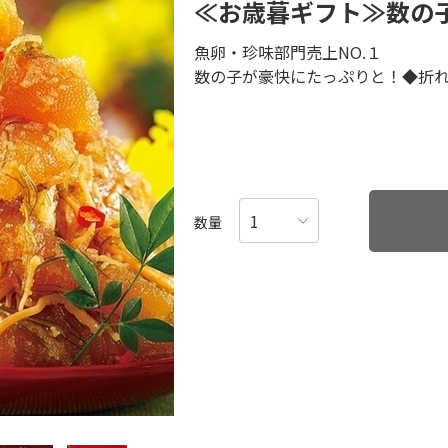
≪お歳暮ギフト≫数の
魚卵・珍味部門売上NO.１
数の子が豪快にたっぷりと！◆折
数量