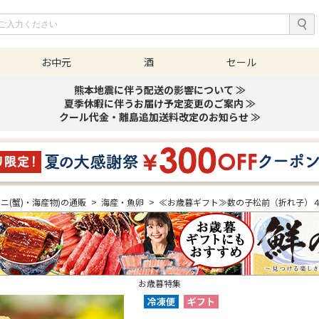
お中元
酒
セール
熊本地震に伴う配送の影響について ≫
夏季休暇に伴うお届け予定変更のご案内 ≫
クール代金・離島追加送料改定のお知らせ ≫
カニ(蟹)・海産物)の通販
>
海産・魚卵
>
≪お歳暮ギフト≫数の子松前（折れ子）
お歳暮特集