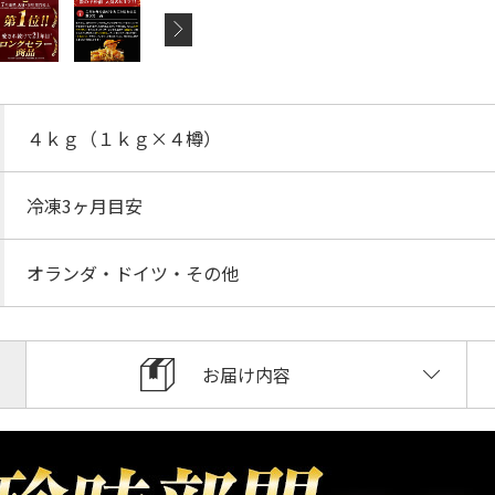
４ｋｇ（１ｋｇ×４樽）
冷凍3ヶ月目安
オランダ・ドイツ・その他
お届け内容