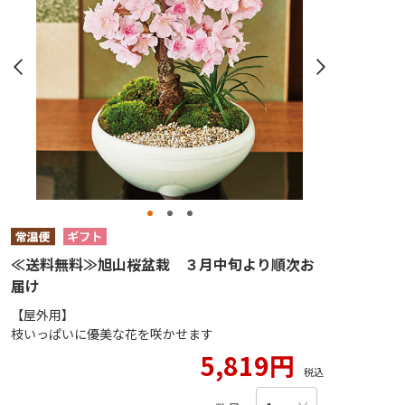
≪送料無料≫旭山桜盆栽 ３月中旬より順次お
届け
【屋外用】
枝いっぱいに優美な花を咲かせます
5,819円
税込