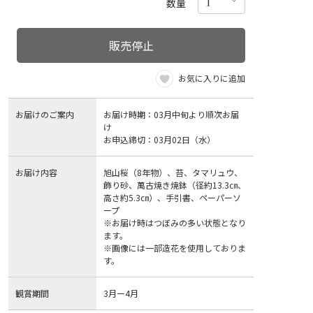
数量
販売停止
お気に入りに追加
お届けのご案内
お届け時期：03月中旬より順次お届
け
お申込締切：03月02日（水）
お届け内容
旭山桜（8年物）、苔、タマリュウ、
飾り砂、萬古焼き焼鉢（径約13.3㎝、
高さ約5.3㎝）、手引書、ペーパーソ
ープ
※お届け時はつぼみの多い状態となり
ます。
※画像には一部造花を使用しておりま
す。
観賞期間
3月ー4月