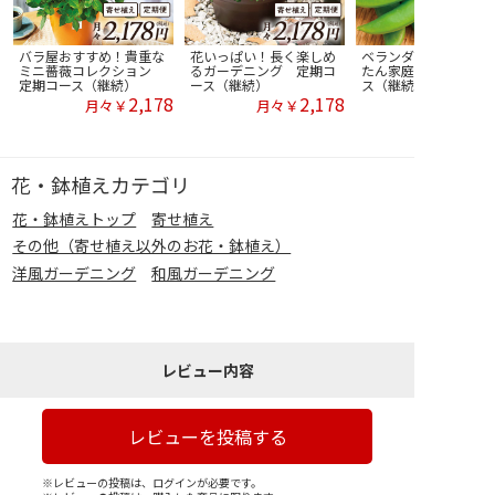
バラ屋おすすめ！貴重な
花いっぱい！長く楽しめ
ベランダで楽しむ！か
ミニ薔薇コレクション
るガーデニング 定期コ
たん家庭菜園 定期コ
定期コース（継続）
ース（継続）
ス（継続）
2,178
2,178
月々￥
月々￥
花・鉢植えカテゴリ
花・鉢植えトップ
寄せ植え
その他（寄せ植え以外のお花・鉢植え）
洋風ガーデニング
和風ガーデニング
レビュー内容
レビューを投稿する
※レビューの投稿は、ログインが必要です。