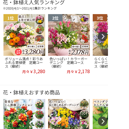
花・鉢植え人気ランキング
※2020/4/1～2021/4/1集計ランキング
ボリューム満点！彩りあ
色いっぱい！カラーガー
らくらく簡単！カラフ
ふれる寄植便 定期コー
デニング 定期コース
ガーデニング 定期コ
ス（継続）
（継続）
ス（継続）
3,280
2,178
月々￥
月々￥
花・鉢植えおすすめ商品