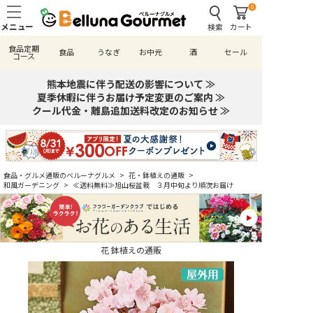
0
検索
カート
食品定期
食品
うなぎ
お中元
酒
セール
コース
熊本地震に伴う配送の影響について ≫
夏季休暇に伴うお届け予定変更のご案内 ≫
クール代金・離島追加送料改定のお知らせ ≫
食品・グルメ通販のベルーナグルメ
>
花・鉢植えの通販
>
和風ガーデニング
>
≪送料無料≫旭山桜盆栽 ３月中旬より順次お届け
花 鉢植えの通販