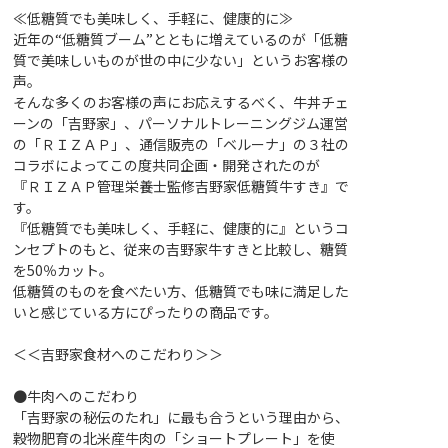
≪低糖質でも美味しく、手軽に、健康的に≫
近年の“低糖質ブーム”とともに増えているのが「低糖
質で美味しいものが世の中に少ない」というお客様の
声。
そんな多くのお客様の声にお応えするべく、牛丼チェ
ーンの「吉野家」、パーソナルトレーニングジム運営
の「ＲＩＺＡＰ」、通信販売の「ベルーナ」の３社の
コラボによってこの度共同企画・開発されたのが
『ＲＩＺＡＰ管理栄養士監修吉野家低糖質牛すき』で
す。
『低糖質でも美味しく、手軽に、健康的に』というコ
ンセプトのもと、従来の吉野家牛すきと比較し、糖質
を50％カット。
低糖質のものを食べたい方、低糖質でも味に満足した
いと感じている方にぴったりの商品です。
＜＜吉野家食材へのこだわり＞＞
●牛肉へのこだわり
「吉野家の秘伝のたれ」に最も合うという理由から、
穀物肥育の北米産牛肉の「ショートプレート」を使