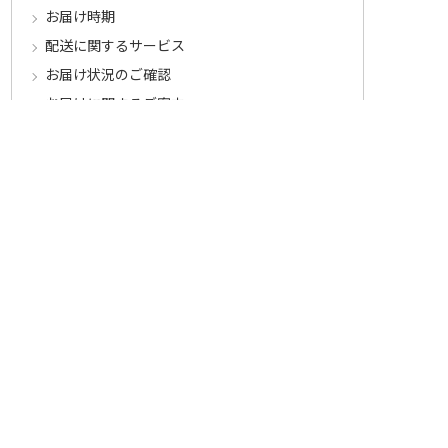
お届け時期
配送に関するサービス
お届け状況のご確認
お届けに関するご案内
お支払いについて
郵便振込・コンビニ払い
振込用紙のスマホでのアプリ決済
クレジットカード払い
インターネットバンキング
代金引換
お支払に関するご注意とご案内
キャンセル･交換･返品について