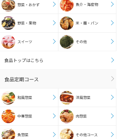
魚介・海産物
惣菜・おかず
野菜・果物
米・麺・パン
スイーツ
その他
食品トップはこちら
食品定期コース
和風惣菜
洋風惣菜
中華惣菜
肉惣菜
魚惣菜
その他コース