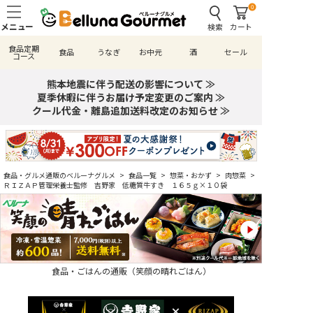
0
検索
カート
食品定期
食品
うなぎ
お中元
酒
セール
コース
熊本地震に伴う配送の影響について ≫
夏季休暇に伴うお届け予定変更のご案内 ≫
クール代金・離島追加送料改定のお知らせ ≫
食品・グルメ通販のベルーナグルメ
>
食品一覧
>
惣菜・おかず
>
肉惣菜
>
ＲＩＺＡＰ管理栄養士監修 吉野家 低糖質牛すき １６５ｇ×１０袋
食品・ごはんの通販（笑顔の晴れごはん）