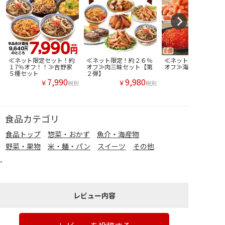
≪ネット限定セット！約
≪ネット限定！約２６％
≪ネット限定！約２４
１7％オフ！！≫吉野家
オフ≫肉三昧セット【第
オフ≫海鮮三昧セット
５種セット
２弾】
7,990
9,980
￥
￥
税別
税別
食品カテゴリ
食品トップ
惣菜・おかず
魚介・海産物
野菜・果物
米・麺・パン
スイーツ
その他
"
レビュー内容