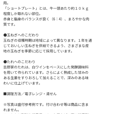
用。
「ショートプレート」とは、牛一頭あたり約１０ｋｇ
程度しか取れない部位。
赤身と脂身のバランスが良く（6：4）、まろやかな肉
質です。
●玉ねぎへのこだわり
玉ねぎの収穫時期は地域によって異なります。１年を通
じておいしい玉ねぎを供給できるよう、さまざまな産
地の玉ねぎを季節に応じて採用しています。
●たれへのこだわり
吉野家のたれは、白ワインをベースにした発酵調味料
を用いて作られています。さらによく熟成した甘みの
ある生姜をすりおろして加えることで、深みのある味
わいに仕上げています。
■調理方法／電子レンジ・湯せん
※写真は盛付参考例です。付け合わせ等は商品に含ま
れません。