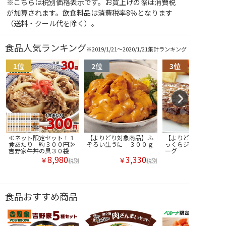
※こちらは税別価格表示です。お買上げの際は消費税
が加算されます。飲食料品は消費税率8％となります
（送料・クール代を除く）。
食品人気ランキング
※2019/1/21～2020/1/21集計ランキング
≪ネット限定セット！１
【よりどり対象商品】ふ
【よりどり対象商品】
食あたり 約３００円≫
ぞろい生うに ３００ｇ
っくらジューシーハン
吉野家牛丼の具３０袋
ーグ
8,980
3,330
￥
￥
税別
税別
食品おすすめ商品