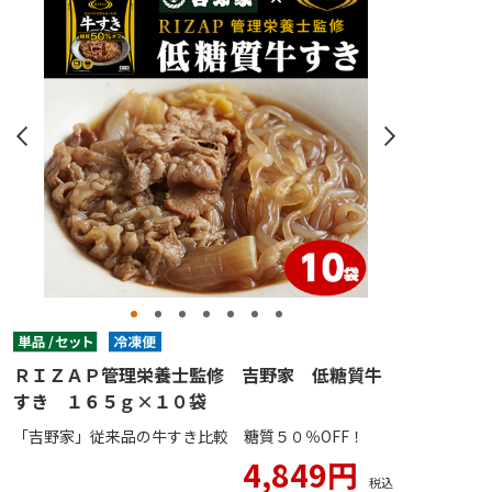
ＲＩＺＡＰ管理栄養士監修 吉野家 低糖質牛
すき １６５ｇ×１０袋
「吉野家」従来品の牛すき比較 糖質５０％OFF！
4,849円
税込