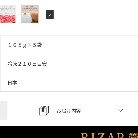
１６５ｇ×５袋
冷凍２１０日目安
日本
お届け内容