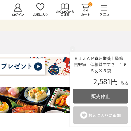
0
カタログから
ご注文
ログイン
カート
お気に入り
×
ＲＩＺＡＰ管理栄養士監修
吉野家 低糖質牛すき １６
５ｇ×５袋
2,581円
税込
販売停止
お気に入りに追加