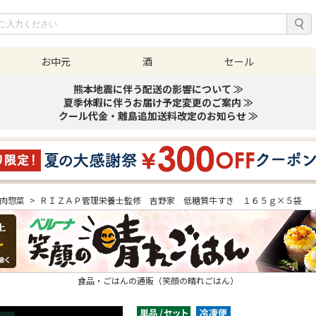
お中元
酒
セール
熊本地震に伴う配送の影響について ≫
夏季休暇に伴うお届け予定変更のご案内 ≫
クール代金・離島追加送料改定のお知らせ ≫
肉惣菜
>
ＲＩＺＡＰ管理栄養士監修 吉野家 低糖質牛すき １６５ｇ×５袋
食品・ごはんの通販（笑顔の晴れごはん）