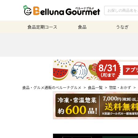
食品定期
コース
食品
うなぎ
食品・グルメ通販のベルーナグルメ
>
食品一覧
>
惣菜・おかず
>