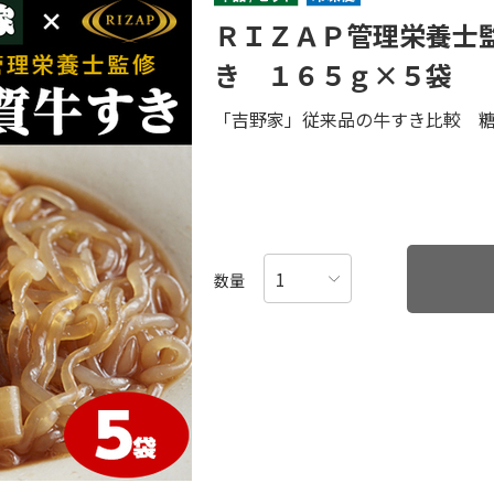
ＲＩＺＡＰ管理栄養士
き １６５ｇ×５袋
「吉野家」従来品の牛すき比較 糖
数量