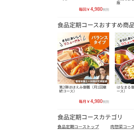
版
4,980
毎回￥
税別
食品定期コースおすすめ商
第2弾ほほえみ御膳（月1回継
はなまる御
続コース）
ース）
4,980
毎月￥
税別
食品定期コースカテゴリ
食品定期コーストップ
肉惣菜コー