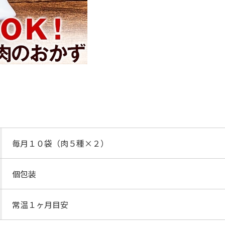
毎月１０袋（肉５種×２）
個包装
常温１ヶ月目安