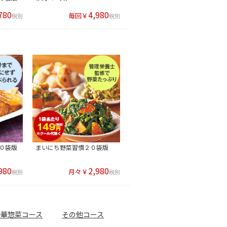
780
4,980
毎回￥
税別
税別
０袋版
まいにち野菜習慣２０袋版
980
2,980
月々￥
税別
税別
中華惣菜コース
その他コース