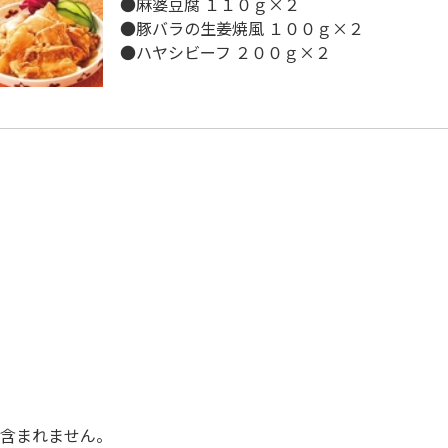
●麻婆豆腐 １１０ｇ×２
●豚バラの生姜焼風 １００ｇ×２
●ハヤシビーフ ２００ｇ×２
に含まれません。