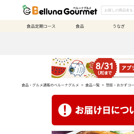
食品定期
コース
食品
うなぎ
食品・グルメ通販のベルーナグルメ
>
食品一覧
>
惣菜・おかずコ