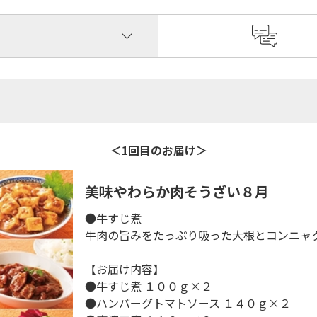
＜1回目のお届け＞
美味やわらか肉そうざい８月
●牛すじ煮
牛肉の旨みをたっぷり吸った大根とコンニャ
【お届け内容】
●牛すじ煮 １００ｇ×２
●ハンバーグトマトソース １４０ｇ×２