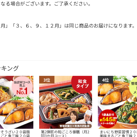
となる場合がございます。ご了承ください。
１月」「３、６、９、１２月」は同じ商品のお届けになります。
ンキング
おそうざい２０袋版
第2弾匠の和ごころ御膳（月2
まいにち野菜習慣２０
るごと魚三昧２０袋
回3か月コース）
美味まるごと魚三昧２