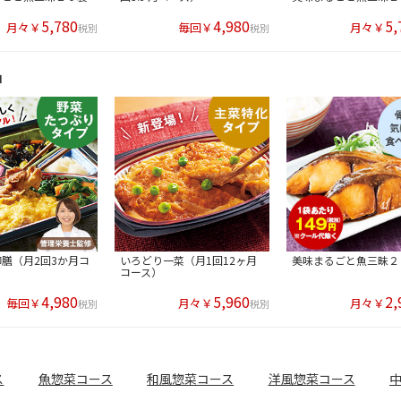
5,780
4,980
5,
月々￥
毎回￥
月々￥
税別
税別
品
膳（月2回3か月コ
いろどり一菜（月1回12ヶ月
美味まるごと魚三昧２
コース）
4,980
5,960
2,
毎回￥
月々￥
月々￥
税別
税別
ス
魚惣菜コース
和風惣菜コース
洋風惣菜コース