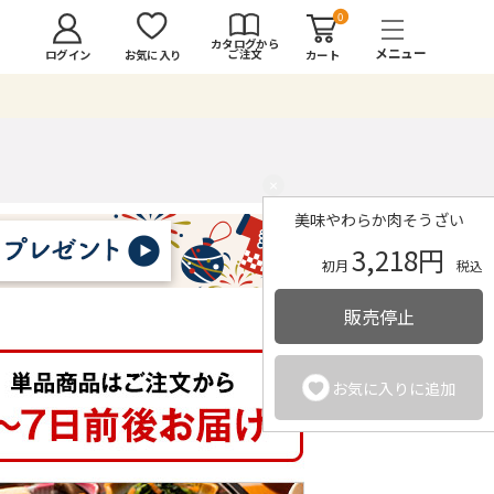
0
カタログから
ご注文
ログイン
カート
お気に入り
×
美味やわらか肉そうざい
3,218円
初月
税込
販売停止
お気に入りに追加