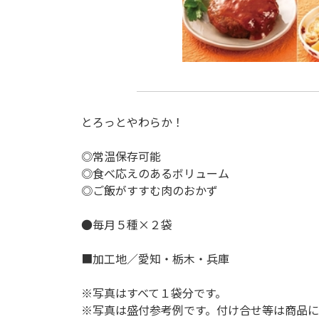
２
とろっとやわらか！
◎常温保存可能
◎食べ応えのあるボリューム
◎ご飯がすすむ肉のおかず
●毎月５種×２袋
■加工地／愛知・栃木・兵庫
※写真はすべて１袋分です。
※写真は盛付参考例です。付け合せ等は商品