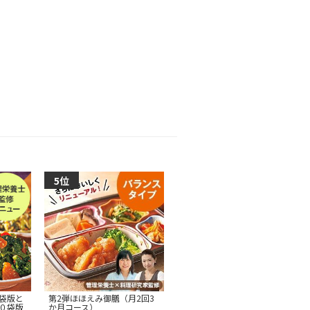
袋版と
第2弾ほほえみ御膳（月2回3
０袋版
か月コース）