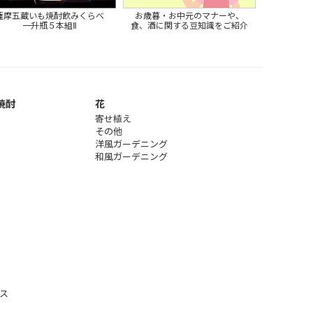
薩摩五蔵いも焼酎飲みくらべ
お歳暮・お中元のマナーや、
一升瓶５本組Ⅱ
食、酒に関する豆知識をご紹介
焼酎
花
寄せ植え
その他
洋風ガーデニング
和風ガーデニング
ス