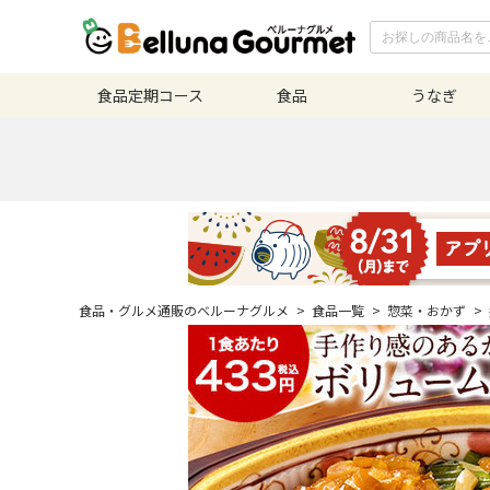
食品定期
コース
食品
うなぎ
食品・グルメ通販のベルーナグルメ
>
食品一覧
>
惣菜・おかず
>