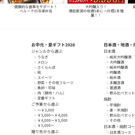
健康的な食事をサポート！
大吟醸入り！
ベルーナの冷凍弁当
酒処新潟の地酒5本に一升瓶1本増
量！！
お中元・夏ギフト2026
日本酒・地酒・
ジャンルから選ぶ
日本酒
うなぎ
純米大吟醸酒
メロン
大吟醸酒
さくらんぼ
純米吟醸酒
桃
吟醸酒
スイーツ
純米酒
野菜・その他フルーツ
本醸造酒
魚卵・珍味
普通酒
肉（精肉・ハム）
飲み比べセット
定番ギフト
焼酎
ご予算から選ぶ
芋焼酎
～￥3,000
麦・米焼酎
￥3,000～￥4,000
飲み比べセット
￥4,000～￥5,000
その他
￥5,000～
日本酒・焼酎コー
贈り先から選ぶ
日本酒コース