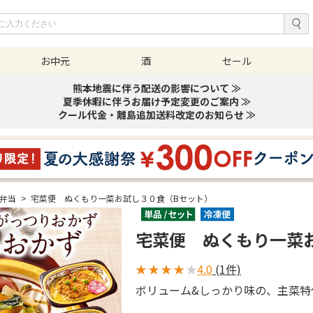
お中元
酒
セール
熊本地震に伴う配送の影響について ≫
夏季休暇に伴うお届け予定変更のご案内 ≫
クール代金・離島追加送料改定のお知らせ ≫
弁当
>
宅菜便 ぬくもり一菜お試し３０食（Bセット）
宅菜便 ぬくもり一菜
★
★
★
★
★
4.0
(1件)
ボリューム&しっかり味の、主菜特