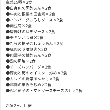
主菜15種×2食
●白身魚の黒酢あん×2食
●牛肉と根菜の田舎煮×2食
●ハンバーグおろしソース×2食
●肉豆腐×2食
●唐揚げのねぎソース×2食
●チキンかつ煮×2食
●たらの柚子こしょうあん×2食
●豚肉の味噌焼肉×2食
●肉団子の甘酢あん×2食
●鶏の照焼×2食
●チーズハンバーグ×2食
●豚肉と筍のオイスター炒め×2食
●カレイの野菜あんかけ×2食
●鶏肉の辛みそ炒め×2食
●鶏と茄子のトマトソースチーズのせ×2食
冷凍2ヶ月目安