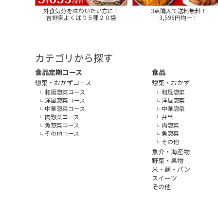
外食気分を味わいたい方に！
3点購入で送料無料！
吉野家よくばり５種２０袋
3,596円均一！
カテゴリから探す
食品定期コース
食品
惣菜・おかずコース
惣菜・おかず
和風惣菜コース
和風惣菜
洋風惣菜コース
洋風惣菜
中華惣菜コース
中華惣菜
肉惣菜コース
弁当
魚惣菜コース
肉惣菜
その他コース
魚惣菜
その他
魚介・海産物
野菜・果物
米・麺・パン
スイーツ
その他