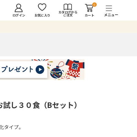
0
カタログから
ご注文
ログイン
カート
お気に入り
お試し３０食（Bセット）
化タイプ。