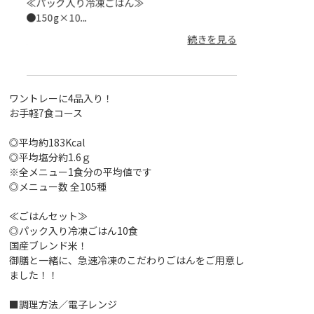
≪パック入り冷凍ごはん≫
≪パック入り冷
●...
●15...
を見る
続きを見る
ワントレーに4品入り！
お手軽7食コース
◎平均約183Kcal
◎平均塩分約1.6ｇ
※全メニュー1食分の平均値です
◎メニュー数 全105種
≪ごはんセット≫
◎パック入り冷凍ごはん10食
国産ブレンド米！
御膳と一緒に、急速冷凍のこだわりごはんをご用意し
ました！！
■調理方法／電子レンジ